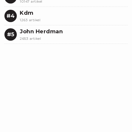
10147 artikel
Kdm
#4
1263 artikel
John Herdman
#5
2653 artikel