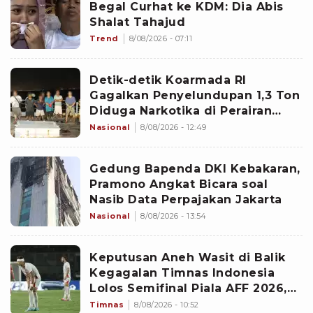
Begal Curhat ke KDM: Dia Abis
Shalat Tahajud
Trend
8/08/2026 - 07:11
Detik-detik Koarmada RI
Gagalkan Penyelundupan 1,3 Ton
Diduga Narkotika di Perairan
Bintan
Nasional
8/08/2026 - 12:49
Gedung Bapenda DKI Kebakaran,
Pramono Angkat Bicara soal
Nasib Data Perpajakan Jakarta
Nasional
8/08/2026 - 13:54
Keputusan Aneh Wasit di Balik
Kegagalan Timnas Indonesia
Lolos Semifinal Piala AFF 2026,
Untungkan Singapura dan
Timnas
8/08/2026 - 10:52