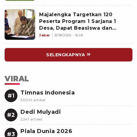
Rugikan Garuda
Majalengka Targetkan 120
Peserta Program 1 Sarjana 1
Desa, Dapat Beasiswa dan
Kesempatan Magang di Jepang
Jabar
8/08/2026 - 16:28
SELENGKAPNYA
VIRAL
Timnas Indonesia
#1
50041 artikel
Dedi Mulyadi
#2
2241 artikel
Piala Dunia 2026
#3