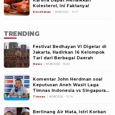
Karena Dapat Menaikkan
Kolesterol, Ini Faktanya!
Kesehatan
9/09/2022 - 14:11
TRENDING
Festival Bedhayan VI Digelar di
Jakarta, Hadirkan 16 Kelompok
Tari dari Berbagai Daerah
News
8/08/2026 - 16:20
Komentar John Herdman soal
Keputusan Aneh Wasit Laga
Timnas Indonesia vs Singapura
di Piala AFF 2026: Percuma
Timnas
8/08/2026 - 12:14
Bahas Itu
Berlinang Air Mata, Istri Korban