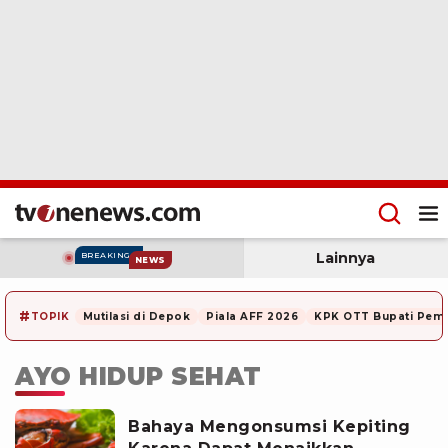
Lainnya
BREAKING
NEWS
#
TOPIK
Mutilasi di Depok
Piala AFF 2026
KPK OTT Bupati Pem
AYO HIDUP SEHAT
Bahaya Mengonsumsi Kepiting