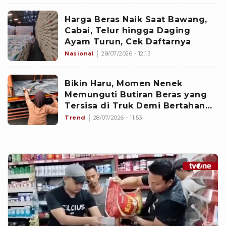
Harga Beras Naik Saat Bawang,
Cabai, Telur hingga Daging
Ayam Turun, Cek Daftarnya
Nasional
28/07/2026 - 12:13
Bikin Haru, Momen Nenek
Memunguti Butiran Beras yang
Tersisa di Truk Demi Bertahan
Hidup Viral
Trend
28/07/2026 - 11:53