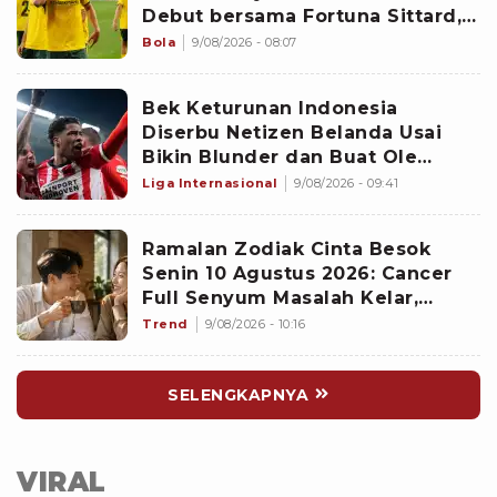
Debut bersama Fortuna Sittard,
Justin Hubner Main Penuh
Bola
9/08/2026 - 08:07
Bek Keturunan Indonesia
Diserbu Netizen Belanda Usai
Bikin Blunder dan Buat Ole
Romeny Cetak Gol Debut di
Liga Internasional
9/08/2026 - 09:41
Eredivisie: Sangat Buruk!
Ramalan Zodiak Cinta Besok
Senin 10 Agustus 2026: Cancer
Full Senyum Masalah Kelar,
Scorpio Awas Terprovokasi
Trend
9/08/2026 - 10:16
Kabar Burung di Awal Pekan
SELENGKAPNYA
VIRAL