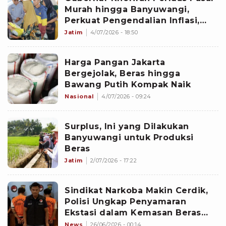
Murah hingga Banyuwangi,
Perkuat Pengendalian Inflasi,
Jaga Daya Beli Masyarakat Jatim
Jatim
4/07/2026 - 18:50
Harga Pangan Jakarta
Bergejolak, Beras hingga
Bawang Putih Kompak Naik
Nasional
4/07/2026 - 09:24
Surplus, Ini yang Dilakukan
Banyuwangi untuk Produksi
Beras
Jatim
2/07/2026 - 17:22
Sindikat Narkoba Makin Cerdik,
Polisi Ungkap Penyamaran
Ekstasi dalam Kemasan Beras
India
News
26/06/2026 - 00:14