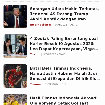
Serangan Udara Makin Terbatas,
Jenderal AS Dorong Trump
Akhiri Konflik dengan Iran
Internasional
9/08/2026 - 06:40
4 Zodiak Paling Beruntung soal
Karier Besok 10 Agustus 2026:
Leo Dapat Kepercayaan, Virgo
Makin Diperhitungkan
Trend
9/08/2026 - 09:00
Batal Bela Timnas Indonesia,
Nama Justin Hubner Malah Jadi
Sensasi di Eropa dan Dilirik Klub
Kasta Teratas
Timnas
9/08/2026 - 10:02
Hasil Timnas Indonesia Abroad:
Ole Romeny Cetak Gol saat