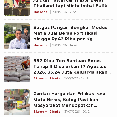
Anutin Tawarkan Impor Beras
Thailand tapi Minta Imbal Balik
Pupuk Urea
Nasional
3/08/2026 - 20:29
Satgas Pangan Bongkar Modus
Mafia Jual Beras Fortifikasi
hingga Rp42 Ribu per Kg
Nasional
2/08/2026 - 14:42
997 Ribu Ton Bantuan Beras
Tahap II Disalurkan 17 Agustus
2026, 33,24 Juta Keluarga akan
Kebagian
Ekonomi Bisnis
2/08/2026 - 14:12
Pantau Harga dan Edukasi soal
Mutu Beras, Bulog Pastikan
Masyarakat Mendapatkan
Informasi Tepat
Ekonomi Bisnis
31/07/2026 - 20:12