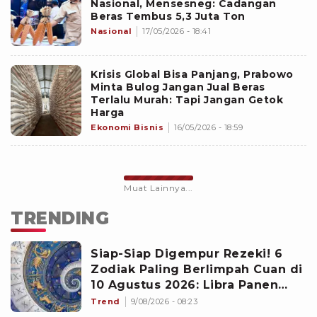
Nasional, Mensesneg: Cadangan
Beras Tembus 5,3 Juta Ton
Nasional
17/05/2026 - 18:41
Krisis Global Bisa Panjang, Prabowo
Minta Bulog Jangan Jual Beras
Terlalu Murah: Tapi Jangan Getok
Harga
Ekonomi Bisnis
16/05/2026 - 18:59
Muat Lainnya...
TRENDING
Siap-Siap Digempur Rezeki! 6
Zodiak Paling Berlimpah Cuan di
10 Agustus 2026: Libra Panen
Proyek Emas
Trend
9/08/2026 - 08:23