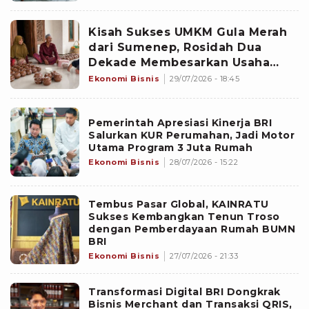
Kisah Sukses UMKM Gula Merah
dari Sumenep, Rosidah Dua
Dekade Membesarkan Usaha
Berkat KUR BRI
Ekonomi Bisnis
29/07/2026 - 18:45
Pemerintah Apresiasi Kinerja BRI
Salurkan KUR Perumahan, Jadi Motor
Utama Program 3 Juta Rumah
Ekonomi Bisnis
28/07/2026 - 15:22
Tembus Pasar Global, KAINRATU
Sukses Kembangkan Tenun Troso
dengan Pemberdayaan Rumah BUMN
BRI
Ekonomi Bisnis
27/07/2026 - 21:33
Transformasi Digital BRI Dongkrak
Bisnis Merchant dan Transaksi QRIS,