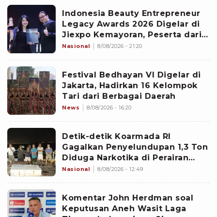
Indonesia Beauty Entrepreneur
Legacy Awards 2026 Digelar di
Jiexpo Kemayoran, Peserta dari
4 Negara Adu Karya PMU
Nasional
8/08/2026 - 21:20
Festival Bedhayan VI Digelar di
Jakarta, Hadirkan 16 Kelompok
Tari dari Berbagai Daerah
News
8/08/2026 - 16:20
Detik-detik Koarmada RI
Gagalkan Penyelundupan 1,3 Ton
Diduga Narkotika di Perairan
Bintan
Nasional
8/08/2026 - 12:49
Komentar John Herdman soal
Keputusan Aneh Wasit Laga