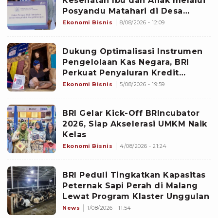
Kesehatan Ibu dan Anak melalui
Posyandu Matahari di Desa
Brilian Hargobinangun Sleman
Ekonomi Bisnis
8/08/2026 - 12:09
Dukung Optimalisasi Instrumen
Pengelolaan Kas Negara, BRI
Perkuat Penyaluran Kredit
Berkualitas
Ekonomi Bisnis
5/08/2026 - 19:59
BRI Gelar Kick-Off BRIncubator
2026, Siap Akselerasi UMKM Naik
Kelas
Ekonomi Bisnis
4/08/2026 - 21:24
BRI Peduli Tingkatkan Kapasitas
Peternak Sapi Perah di Malang
Lewat Program Klaster Unggulan
News
1/08/2026 - 11:54