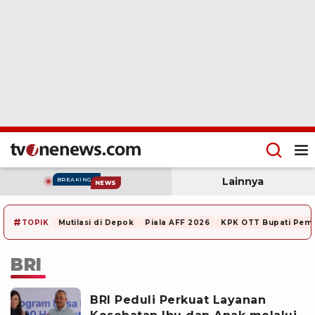
Lainnya
BREAKING
NEWS
#
TOPIK
Mutilasi di Depok
Piala AFF 2026
KPK OTT Bupati Pem
BRI
BRI Peduli Perkuat Layanan