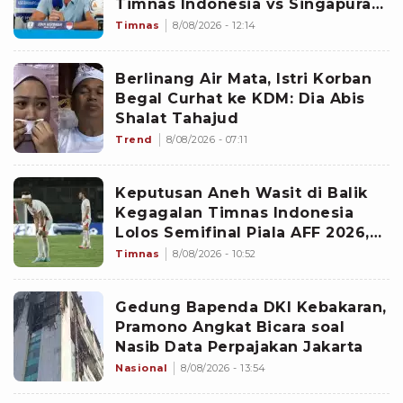
Timnas Indonesia vs Singapura
di Piala AFF 2026: Percuma
Timnas
8/08/2026 - 12:14
Bahas Itu
Berlinang Air Mata, Istri Korban
Begal Curhat ke KDM: Dia Abis
Shalat Tahajud
Trend
8/08/2026 - 07:11
Keputusan Aneh Wasit di Balik
Kegagalan Timnas Indonesia
Lolos Semifinal Piala AFF 2026,
Untungkan Singapura dan
Timnas
8/08/2026 - 10:52
Rugikan Garuda
Gedung Bapenda DKI Kebakaran,
Pramono Angkat Bicara soal
Nasib Data Perpajakan Jakarta
Nasional
8/08/2026 - 13:54