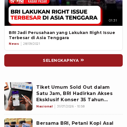
01:31
BRI Jadi Perusahaan yang Lakukan Right Issue
Terbesar di Asia Tenggara
News
28/09/2021
SELENGKAPNYA
Tiket Umum Sold Out dalam
Satu Jam, BRI Hadirkan Akses
Eksklusif Konser 35 Tahun
Twilite Orchestra Lewat BRImo
Nasional
31/07/2026 - 10:58
Bersama BRI, Petani Kopi Asal