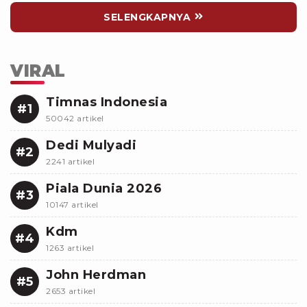
SELENGKAPNYA
VIRAL
Timnas Indonesia
#1
50042 artikel
Dedi Mulyadi
#2
2241 artikel
Piala Dunia 2026
#3
10147 artikel
Kdm
#4
1263 artikel
John Herdman
#5
2653 artikel