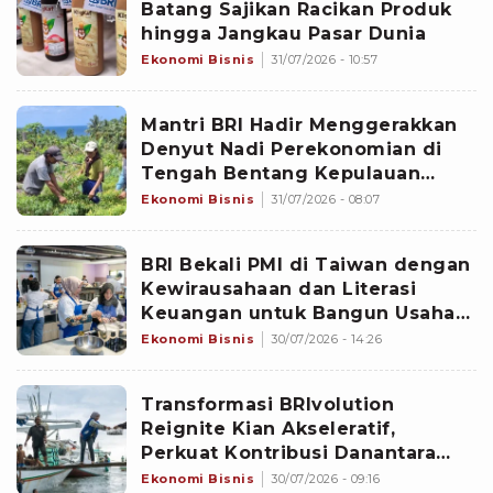
Batang Sajikan Racikan Produk
hingga Jangkau Pasar Dunia
Ekonomi Bisnis
31/07/2026 - 10:57
Mantri BRI Hadir Menggerakkan
Denyut Nadi Perekonomian di
Tengah Bentang Kepulauan
Talaud
Ekonomi Bisnis
31/07/2026 - 08:07
BRI Bekali PMI di Taiwan dengan
Kewirausahaan dan Literasi
Keuangan untuk Bangun Usaha
Produktif
Ekonomi Bisnis
30/07/2026 - 14:26
Transformasi BRIvolution
Reignite Kian Akseleratif,
Perkuat Kontribusi Danantara
bagi Perekonomian Nasional
Ekonomi Bisnis
30/07/2026 - 09:16