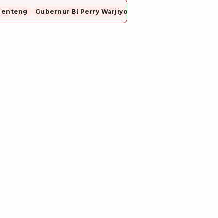
Menteng
Gubernur BI Perry Warjiyo Mundur