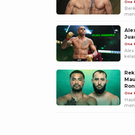
One 
Beri
meng
ring
Ale
Jua
One 
Alex
kela
dika
Rek
Mau
Ron
One 
Hasi
meng
Jala
KO/T