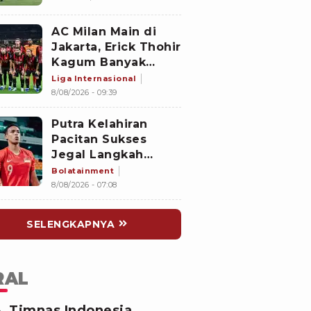
Piala AFF 2026,
Ajang Selanjutnya
AC Milan Main di
Jadi Pembuktian
Jakarta, Erick Thohir
Garuda
Kagum Banyak
Klub-klub Dunia
Liga Internasional
Pilih Indonesia
8/08/2026 - 09:39
untuk Gelar
Pramusim:
Putra Kelahiran
Dampaknya Positif
Pacitan Sukses
Jegal Langkah
Timnas Indonesia
Bolatainment
ke Semifinal Piala
8/08/2026 - 07:08
AFF 2026
SELENGKAPNYA
RAL
Timnas Indonesia