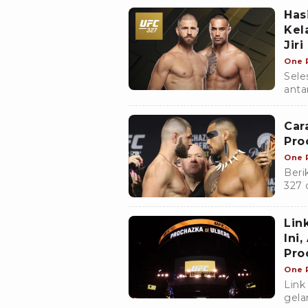
Ceju
Has
Kel
Jir
One 
Sele
antar
yang
Ming
Car
Pro
One 
Beri
327 
Ulbe
Lin
Ini
Pro
One 
Link
gela