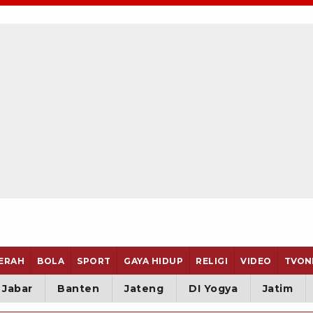
ERAH
BOLA
SPORT
GAYA HIDUP
RELIGI
VIDEO
TVON
Jabar
Banten
Jateng
DI Yogya
Jatim