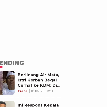
ENDING
Berlinang Air Mata,
Istri Korban Begal
Curhat ke KDM: Dia
Abis Shalat Tahajud
Trend
8/08/2026 - 07:11
Ini Respons Kepala