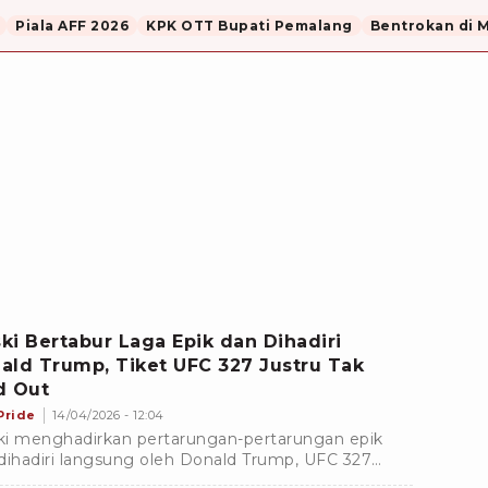
Piala AFF 2026
KPK OTT Bupati Pemalang
Bentrokan di 
ki Bertabur Laga Epik dan Dihadiri
ald Trump, Tiket UFC 327 Justru Tak
d Out
Pride
14/04/2026 - 12:04
i menghadirkan pertarungan-pertarungan epik
dihadiri langsung oleh Donald Trump, UFC 327
ru tidak mencapai status sold out, disorot Henry