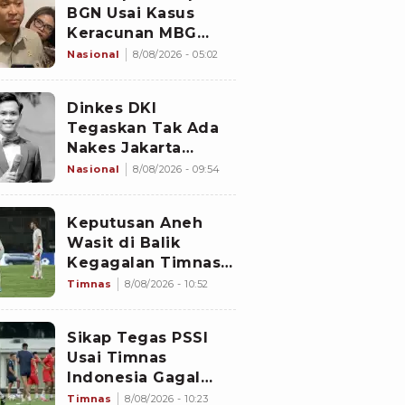
BGN Usai Kasus
Keracunan MBG
Kembali Terjadi
Nasional
8/08/2026 - 05:02
Dinkes DKI
Tegaskan Tak Ada
Nakes Jakarta
Mencibir Curhatan
Nasional
8/08/2026 - 09:54
Pasien BPJS Yurizal
Keputusan Aneh
Wasit di Balik
Kegagalan Timnas
Indonesia Lolos
Timnas
8/08/2026 - 10:52
Semifinal Piala AFF
2026, Untungkan
Sikap Tegas PSSI
Singapura dan
Usai Timnas
Rugikan Garuda
Indonesia Gagal
Lolos Semifinal
Timnas
8/08/2026 - 10:23