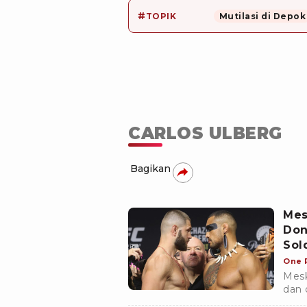
#
TOPIK
Mutilasi di Depok
CARLOS ULBERG
Bagikan
Mes
Don
Sol
One 
Mesk
dan 
just