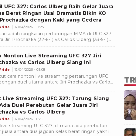
do.
il UFC 327: Carlos Ulberg Raih Gelar Juara
as Berat Ringan Usai Dramatis Bikin KO
i Prochazka dengan Kaki yang Cedera
Pride
12/04/2026 - 11:25
sai sudah rangkaian pertarungan MMA di UFC 327
a Jiri Prochazka (32-6-1) vs Carlos Ulberg (33-5-1)
 digelar di Kaseya Center, Amerika Serikat pada
gu (12/4/2026).
a Nonton Live Streaming UFC 327 Jiri
chazka vs Carlos Ulberg Siang Ini
Pride
12/04/2026 - 08:08
kut cara nonton live streaming pertarungan UFC
TR
dengan duel utama antara Jiri Prochazka vs Carlos
rg.
k Live Streaming UFC 327: Tarung Siang
, Ada Duel Perebutan Gelar Juara Jiri
chazka vs Carlos Ulberg
Pride
12/04/2026 - 07:15
 live streaming UFC 327, di mana ada perebutan
r juara antara dua jagoan kelas berat ringan yakni