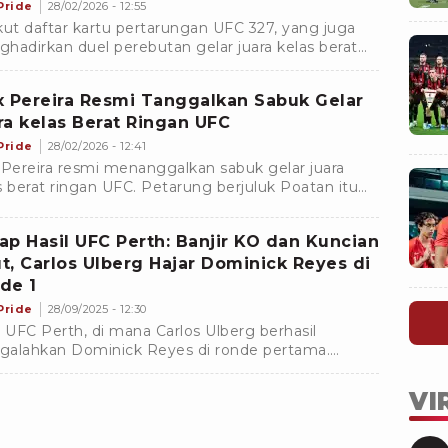
Pride
28/02/2026 - 12:55
kut daftar kartu pertarungan UFC 327, yang juga
hadirkan duel perebutan gelar juara kelas berat
an antara Jiri Prochazka vs Carlos Ulberg.
x Pereira Resmi Tanggalkan Sabuk Gelar
ra kelas Berat Ringan UFC
Pride
28/02/2026 - 12:41
 Pereira resmi menanggalkan sabuk gelar juara
s berat ringan UFC. Petarung berjuluk Poatan itu
barkan bakal naik ke kelas berat.
ap Hasil UFC Perth: Banjir KO dan Kuncian
t, Carlos Ulberg Hajar Dominick Reyes di
de 1
Pride
28/09/2025 - 12:30
l UFC Perth, di mana Carlos Ulberg berhasil
alahkan Dominick Reyes di ronde pertama.
nnya pertarungan juga dibanjiri dengan hasil
KO maupun submission.
VI