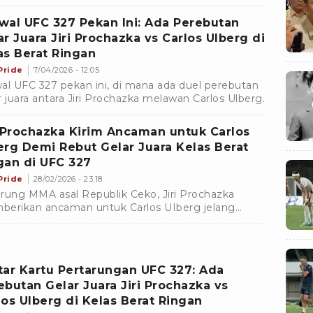
 Prochazka vs Carlos Ulberg.
wal UFC 327 Pekan Ini: Ada Perebutan
ar Juara Jiri Prochazka vs Carlos Ulberg di
as Berat Ringan
Pride
7/04/2026 - 12:05
al UFC 327 pekan ini, di mana ada duel perebutan
r juara antara Jiri Prochazka melawan Carlos Ulberg.
i Prochazka Kirim Ancaman untuk Carlos
erg Demi Rebut Gelar Juara Kelas Berat
gan di UFC 327
Pride
28/02/2026 - 23:18
rung MMA asal Republik Ceko, Jiri Prochazka
erikan ancaman untuk Carlos UIberg jelang
arungan keduanya diperebutan gelar juara kelas
t ringan di UFC 327.
tar Kartu Pertarungan UFC 327: Ada
ebutan Gelar Juara Jiri Prochazka vs
los Ulberg di Kelas Berat Ringan