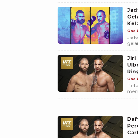
Jiri
Jad
Gel
Kel
One 
Jadw
gela
Jir
Ulb
Rin
One 
Peta
memb
pert
bera
Daf
Per
Car