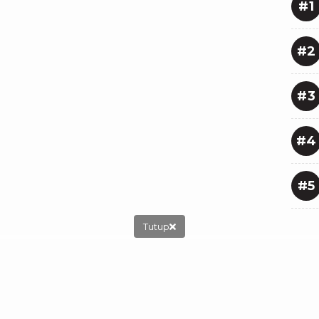
#1
#2
#3
#4
#5
Tutup