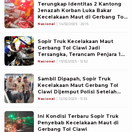
Terungkap Identitas 2 Kantong
Jenazah Korban Luka Bakar
Kecelakaan Maut di Gerbang Tol
Ciawi, Ini Datanya
Nasional
14/02/2025 - 20:15
Sopir Truk Kecelakaan Maut
Gerbang Tol Ciawi Jadi
Tersangka, Terancam Penjara 12
Tahun
Nasional
13/02/2025 - 12:52
Sambil Dipapah, Sopir Truk
Kecelakaan Maut Gerbang Tol
Ciawi Dijemput Polisi Setelah
Dirawat Satu Pekan
Nasional
12/02/2025 - 11:35
Ini Kondisi Terbaru Sopir Truk
Penyebab Kecelakaan Maut di
Gerbang Tol Ciawi