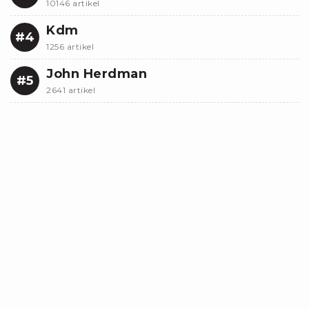
10146 artikel
Kdm
#4
1256 artikel
John Herdman
#5
2641 artikel