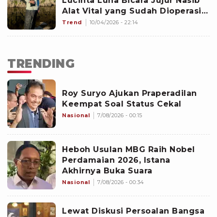
Lucinta Luna Bicara Jujur Nasib
Alat Vital yang Sudah Dioperasi
seperti Perempuan
Trend
10/04/2026 - 22:14
TRENDING
Roy Suryo Ajukan Praperadilan
Keempat Soal Status Cekal
Nasional
7/08/2026 - 00:15
Heboh Usulan MBG Raih Nobel
Perdamaian 2026, Istana
Akhirnya Buka Suara
Nasional
7/08/2026 - 00:34
Lewat Diskusi Persoalan Bangsa