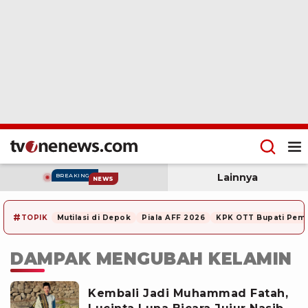
Lainnya
BREAKING
NEWS
#
TOPIK
Mutilasi di Depok
Piala AFF 2026
KPK OTT Bupati Pem
DAMPAK MENGUBAH KELAMIN
Kembali Jadi Muhammad Fatah,