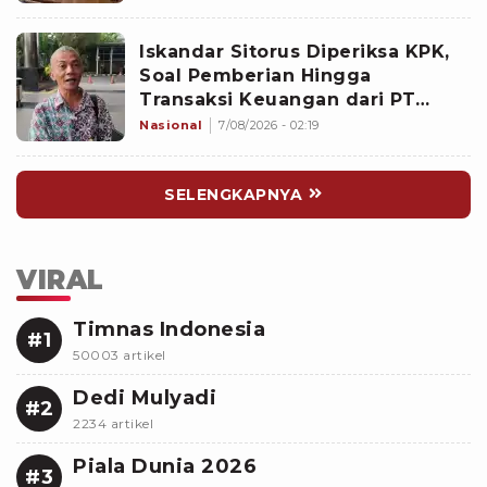
Agenda Strategis
Iskandar Sitorus Diperiksa KPK,
Soal Pemberian Hingga
Transaksi Keuangan dari PT
Blueray ke Pejabat di Ditjen Bea
Nasional
7/08/2026 - 02:19
Cukai
SELENGKAPNYA
VIRAL
Timnas Indonesia
#1
50003 artikel
Dedi Mulyadi
#2
2234 artikel
Piala Dunia 2026
#3