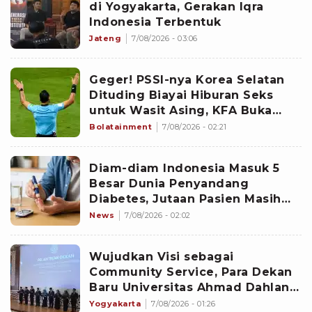
di Yogyakarta, Gerakan Iqra
Indonesia Terbentuk
Jateng
7/08/2026 - 03:06
Geger! PSSI-nya Korea Selatan
Dituding Biayai Hiburan Seks
untuk Wasit Asing, KFA Buka
Suara
Bolatainment
7/08/2026 - 02:21
Diam-diam Indonesia Masuk 5
Besar Dunia Penyandang
Diabetes, Jutaan Pasien Masih
Kesulitan Berobat
News
7/08/2026 - 02:02
Wujudkan Visi sebagai
Community Service, Para Dekan
Baru Universitas Ahmad Dahlan
Diminta Fokus pada Lima
Yogyakarta
7/08/2026 - 01:26