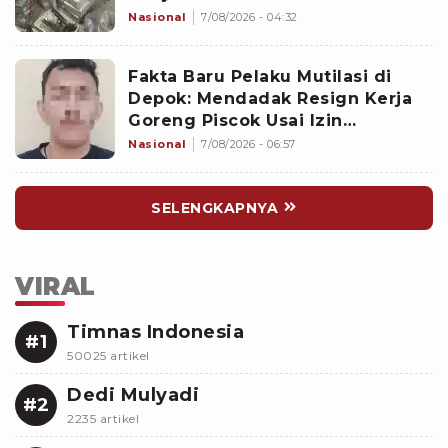
Sejak 2020
Nasional
7/08/2026 - 04:32
Fakta Baru Pelaku Mutilasi di
Depok: Mendadak Resign Kerja
Goreng Piscok Usai Izin
Interview di Mal
Nasional
7/08/2026 - 06:57
SELENGKAPNYA
VIRAL
Timnas Indonesia
#1
50025 artikel
Dedi Mulyadi
#2
2235 artikel