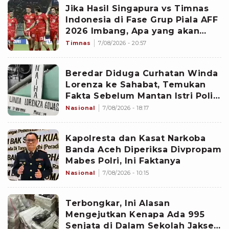
Jika Hasil Singapura vs Timnas
Indonesia di Fase Grup Piala AFF
2026 Imbang, Apa yang akan
Terjadi?
Timnas
7/08/2026 - 20:57
Beredar Diduga Curhatan Winda
Lorenza ke Sahabat, Temukan
Fakta Sebelum Mantan Istri Polisi
di Medan Tewas
Nasional
7/08/2026 - 18:17
Kapolresta dan Kasat Narkoba
Banda Aceh Diperiksa Divpropam
Mabes Polri, Ini Faktanya
Nasional
7/08/2026 - 10:15
Terbongkar, Ini Alasan
Mengejutkan Kenapa Ada 995
Senjata di Dalam Sekolah Jaksel