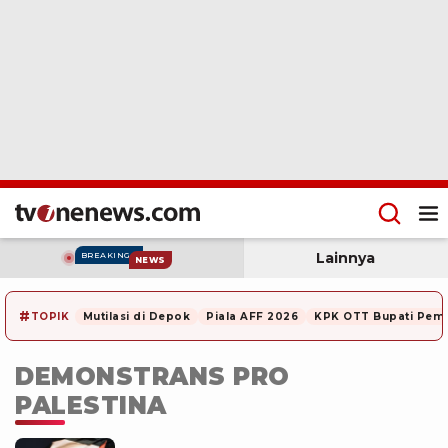
Lainnya
BREAKING
NEWS
#
TOPIK
Mutilasi di Depok
Piala AFF 2026
KPK OTT Bupati Pem
DEMONSTRANS PRO
PALESTINA