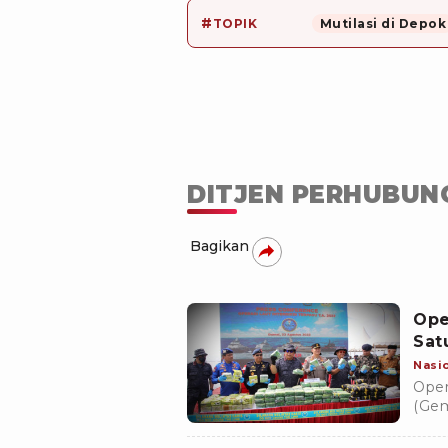
#
TOPIK
Mutilasi di Depok
DITJEN PERHUBUN
Bagikan
Ope
Sat
Nasi
Oper
(Gem
Derm
Agus