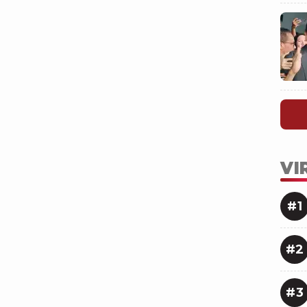
VI
#1
#2
#3