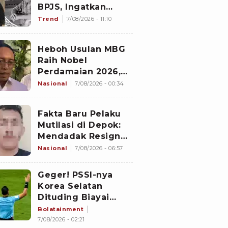
BPJS, Ingatkan
Nakes untuk Jaga
Trend
7/08/2026 - 11:10
Empati
Heboh Usulan MBG
Raih Nobel
Perdamaian 2026,
Istana Akhirnya
Nasional
7/08/2026 - 00:34
Buka Suara
Fakta Baru Pelaku
Mutilasi di Depok:
Mendadak Resign
Kerja Goreng Piscok
Nasional
7/08/2026 - 06:57
Usai Izin Interview
di Mal
Geger! PSSI-nya
Korea Selatan
Dituding Biayai
Hiburan Seks untuk
Bolatainment
Wasit Asing, KFA
7/08/2026 - 02:21