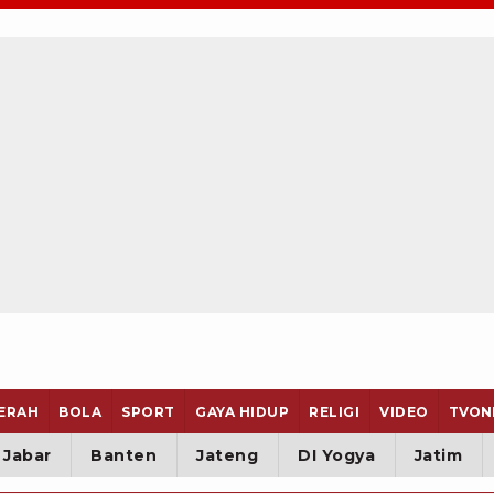
ERAH
BOLA
SPORT
GAYA HIDUP
RELIGI
VIDEO
TVON
Jabar
Banten
Jateng
DI Yogya
Jatim