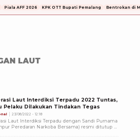
Piala AFF 2026
KPK OTT Bupati Pemalang
Bentrokan di 
GAN LAUT
rasi Laut Interdiksi Terpadu 2022 Tuntas,
u Pelaku Dilakukan Tindakan Tegas
onal
23/08/2022 - 12:18
asi Laut Interdiksi Terpadu dengan Sandi Purnama
pur Peredaran Narkoba Bersama) resmi ditutup di
aga TNI AL, Dumai, Provinsi Riau, Selasa, 23
tus 2022.Â