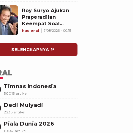
Buka Suara
Roy Suryo Ajukan
Praperadilan
Keempat Soal
Status Cekal
Nasional
7/08/2026 - 00:15
SELENGKAPNYA
RAL
Timnas Indonesia
50015 artikel
Dedi Mulyadi
2235 artikel
Piala Dunia 2026
10147 artikel