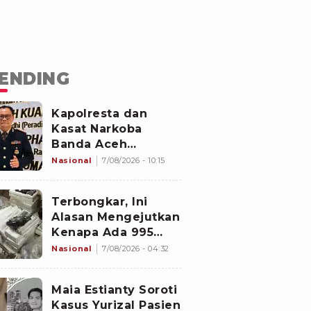
ENDING
Kapolresta dan
Kasat Narkoba
Banda Aceh
Diperiksa
Nasional
7/08/2026 - 10:15
Divpropam Mabes
Polri, Ini Faktanya
Terbongkar, Ini
Alasan Mengejutkan
Kenapa Ada 995
Senjata di Dalam
Nasional
7/08/2026 - 04:32
Sekolah Jaksel
Sejak 2020
Maia Estianty Soroti
Kasus Yurizal Pasien