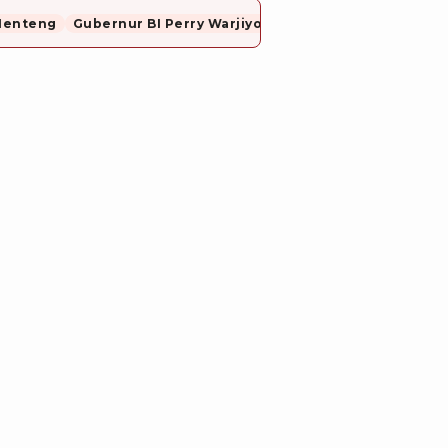
Menteng
Gubernur BI Perry Warjiyo Mundur