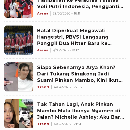
Tambahan ke Pelatnas Timnas
Voli Putri Indonesia, Pengganti
Megawati Hangestri?
Arena
29/05/2026 - 16:11
Batal Diperkuat Megawati
Hangestri, PBVSI Langsung
Panggil Dua Hitter Baru ke
Pelatnas Timnas Voli Putri
Arena
9/05/2026 - 19:12
Indonesia
Siapa Sebenarnya Arya Khan?
Dari Tukang Singkong Jadi
Suami Pinkan Mambo, Kini Ikut
Ngamen di Jalan Demi Bertahan
Trend
4/04/2026 - 22:15
Hidup
Tak Tahan Lagi, Anak Pinkan
Mambo Malu Ibunya Ngamen di
Jalan? Michelle Ashley: Aku Baru
Denger Mami Ngamen,
Trend
4/04/2026 - 21:31
Downgrade Banget!