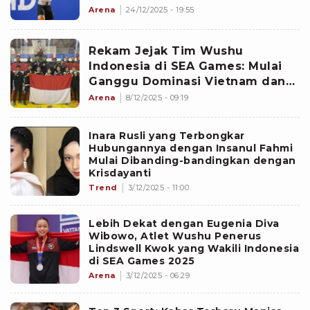
Mengukir Sejarah di Thailand
Arena
24/12/2025 - 19:55
Rekam Jejak Tim Wushu
Indonesia di SEA Games: Mulai
Ganggu Dominasi Vietnam dan
Filipina
Arena
8/12/2025 - 09:19
Inara Rusli yang Terbongkar
Hubungannya dengan Insanul Fahmi
Mulai Dibanding-bandingkan dengan
Krisdayanti
Trend
3/12/2025 - 11:00
Lebih Dekat dengan Eugenia Diva
Wibowo, Atlet Wushu Penerus
Lindswell Kwok yang Wakili Indonesia
di SEA Games 2025
Arena
3/12/2025 - 06:29