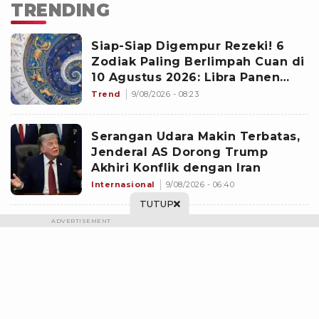
TRENDING
Siap-Siap Digempur Rezeki! 6
Zodiak Paling Berlimpah Cuan di
10 Agustus 2026: Libra Panen
Proyek Emas
Trend
9/08/2026 - 08:23
Serangan Udara Makin Terbatas,
Jenderal AS Dorong Trump
Akhiri Konflik dengan Iran
Internasional
9/08/2026 - 06:40
TUTUP
ADVERTISEMENT
Bek Keturunan Indonesia
Diserbu Netizen Belanda Usai
Bikin Blunder dan Buat Ole
Romeny Cetak Gol Debut di
Liga Internasional
9/08/2026 - 09:41
Eredivisie: Sangat Buruk!
Hasil Timnas Indonesia Abroad: