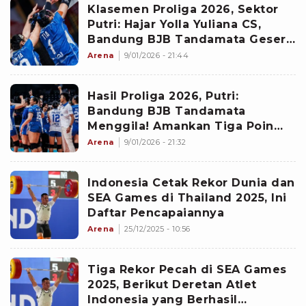
Klasemen Proliga 2026, Sektor
Putri: Hajar Yolla Yuliana CS,
Bandung BJB Tandamata Geser
Juara Bertahan
Arena
9/01/2026 - 21:44
Hasil Proliga 2026, Putri:
Bandung BJB Tandamata
Menggila! Amankan Tiga Poin
Usai Buat Yolla Yuliana Cs
Arena
9/01/2026 - 21:32
Bertekuk Lutut
Indonesia Cetak Rekor Dunia dan
SEA Games di Thailand 2025, Ini
Daftar Pencapaiannya
Arena
25/12/2025 - 10:56
Tiga Rekor Pecah di SEA Games
2025, Berikut Deretan Atlet
Indonesia yang Berhasil