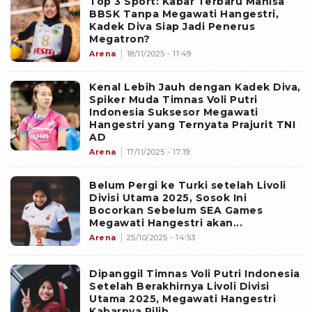
Top 3 Sport: Kabar Terbaru Manisa
BBSK Tanpa Megawati Hangestri,
Kadek Diva Siap Jadi Penerus
Megatron?
Arena
18/11/2025 - 11:49
Kenal Lebih Jauh dengan Kadek Diva,
Spiker Muda Timnas Voli Putri
Indonesia Suksesor Megawati
Hangestri yang Ternyata Prajurit TNI
AD
Arena
17/11/2025 - 17:19
Belum Pergi ke Turki setelah Livoli
Divisi Utama 2025, Sosok Ini
Bocorkan Sebelum SEA Games
Megawati Hangestri akan...
Arena
25/10/2025 - 14:53
Dipanggil Timnas Voli Putri Indonesia
Setelah Berakhirnya Livoli Divisi
Utama 2025, Megawati Hangestri
Kabarnya Pilih...