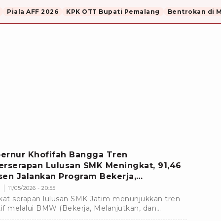
Piala AFF 2026
KPK OTT Bupati Pemalang
Bentrokan di 
ernur Khofifah Bangga Tren
erserapan Lulusan SMK Meningkat, 91,46
sen Jalankan Program Bekerja,
anjutkan dan Wirausaha
m
11/05/2026 - 20:55
kat serapan lulusan SMK Jatim menunjukkan tren
tif melalui BMW (Bekerja, Melanjutkan, dan
usaha).