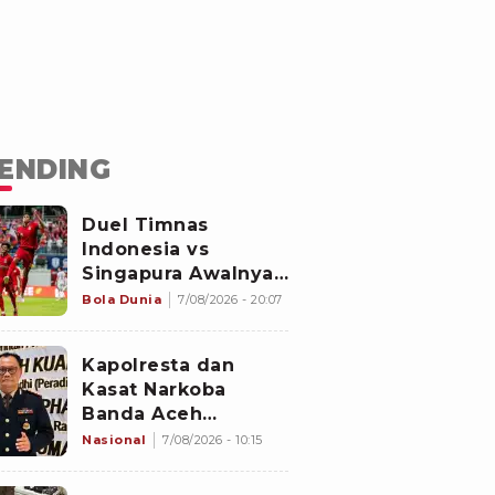
ENDING
Duel Timnas
Indonesia vs
Singapura Awalnya
Bukan di Stadion
Bola Dunia
7/08/2026 - 20:07
Jalan Besar
Kapolresta dan
Kasat Narkoba
Banda Aceh
Diperiksa
Nasional
7/08/2026 - 10:15
Divpropam Mabes
Polri, Ini Faktanya