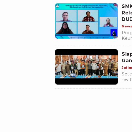
SMK
Rel
DUD
New
Prog
Keun
posi
Sia
Gan
Jati
Sete
revit
Kabu
Jom