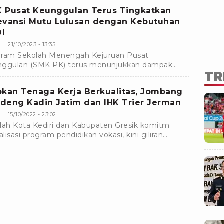
 Pusat Keunggulan Terus Tingkatkan
evansi Mutu Lulusan dengan Kebutuhan
I
s
21/10/2023 - 13:35
ram Sekolah Menengah Kejuruan Pusat
ggulan (SMK PK) terus menunjukkan dampak
TR
tif dalam meningkatkan mutu lulusannya.
pkan Tenaga Kerja Berkualitas, Jombang
deng Kadin Jatim dan IHK Trier Jerman
m
15/10/2022 - 23:02
lah Kota Kediri dan Kabupaten Gresik komitm
alisasi program pendidikan vokasi, kini giliran
paten Jombang bersama Kadin Kabupaten
bang