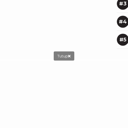
#3
#4
#5
Tutup