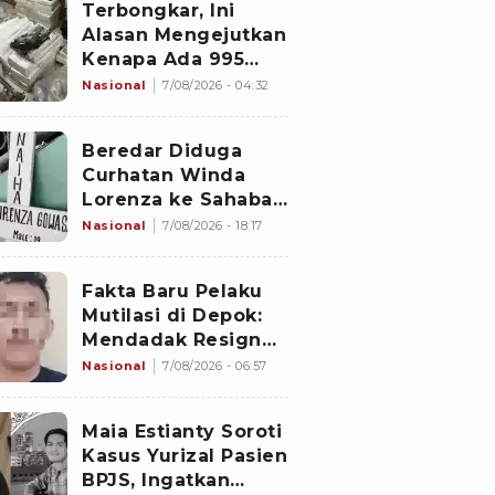
Terbongkar, Ini
Alasan Mengejutkan
Kenapa Ada 995
Senjata di Dalam
Nasional
7/08/2026 - 04:32
Sekolah Jaksel
Sejak 2020
Beredar Diduga
Curhatan Winda
Lorenza ke Sahabat,
Temukan Fakta
Nasional
7/08/2026 - 18:17
Sebelum Mantan
Istri Polisi di Medan
Fakta Baru Pelaku
Tewas
Mutilasi di Depok:
Mendadak Resign
Kerja Goreng Piscok
Nasional
7/08/2026 - 06:57
Usai Izin Interview
di Mal
Maia Estianty Soroti
Kasus Yurizal Pasien
BPJS, Ingatkan