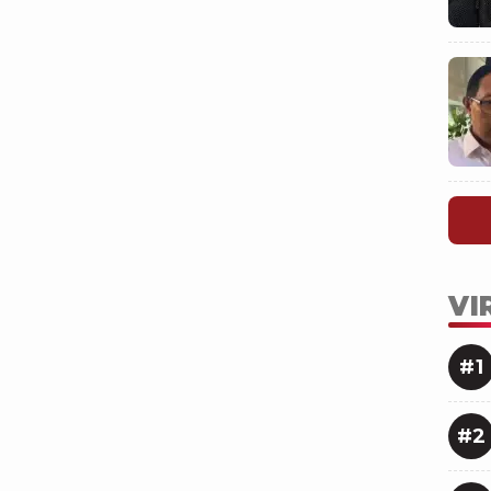
VI
#1
#2