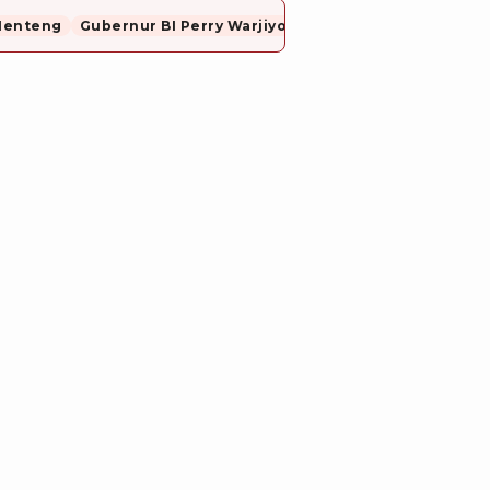
Menteng
Gubernur BI Perry Warjiyo Mundur