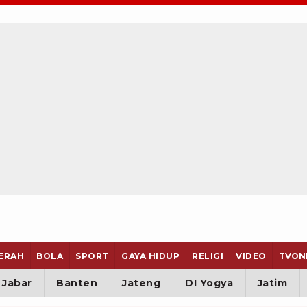
ERAH
BOLA
SPORT
GAYA HIDUP
RELIGI
VIDEO
TVON
Jabar
Banten
Jateng
DI Yogya
Jatim