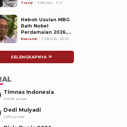
Nakes untuk Jaga
Trend
7/08/2026 - 11:10
Empati
Heboh Usulan MBG
Raih Nobel
Perdamaian 2026,
Istana Akhirnya
Nasional
7/08/2026 - 00:34
Buka Suara
SELENGKAPNYA
RAL
Timnas Indonesia
50018 artikel
Dedi Mulyadi
2235 artikel