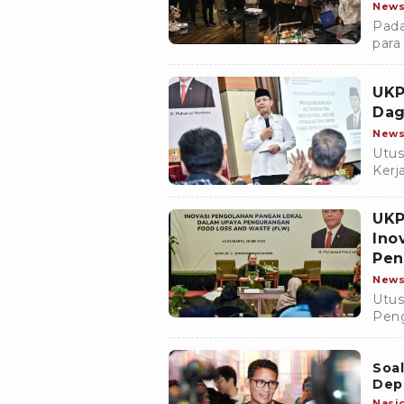
Men
New
Pada
para
mene
pang
UKP
Dag
New
Utus
Kerj
Pan
pela
UKP
Ino
Pen
New
Utus
Peng
Muha
mela
Soal
peng
Depo
Nasi