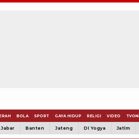
ERAH
BOLA
SPORT
GAYA HIDUP
RELIGI
VIDEO
TVON
Jabar
Banten
Jateng
DI Yogya
Jatim