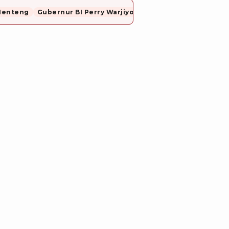
Menteng
Gubernur BI Perry Warjiyo Mundur