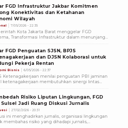
uatan konektivitas logistik berbasis pelabuhan,
ar FGD Infrastruktur Jakbar Komitmen
ta api, dan angkutan laut yang terintegrasi dengan
ong Konektivitas dan Ketahanan
san industri.
nomi Wilayah
onal
7/05/2026 - 22:35
rintah Kota Jakarta Barat menggelar FGD
ema, Transformasi Infrastruktur dalam menunjang
lerasi Perekonomian, di Kantor Wali Kota Jakarta
t, pada Kamis (7/5/2025).
ar FGD Penguatan SJSN, BPJS
enagakerjaan dan DJSN Kolaborasi untuk
dungi Pekerja Rentan
omi Bisnis
6/05/2026 - 22:37
 Ketenagakerjaan menilai penguatan PBI jaminan
al ketenagakerjaan membutuhkan sinergi lintas
k, baik dari sisi regulasi, data, maupun pembiayaan.
bedah Risiko Liputan Lingkungan, FGD
I Sulsel Jadi Ruang Diskusi Jurnalis
wesi
27/02/2026 - 20:31
usi ini menghadirkan jurnalis, organisasi lingkungan
k membahas risiko yang dihadapi jurnalis,
usnya dalam peliputan isu lingkungan.