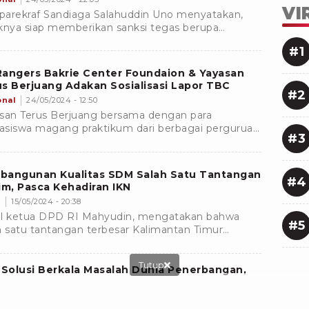
VI
arekraf Sandiaga Salahuddin Uno menyatakan,
knya siap memberikan sanksi tegas berupa
rtasi hingga sanksi hukum pada wisatawan
#1
anegara berulah
Rangers Bakrie Center Foundaion & Yayasan
s Berjuang Adakan Sosialisasi Lapor TBC
#2
onal
24/05/2024 - 12:50
san Terus Berjuang bersama dengan para
siswa magang praktikum dari berbagai perguruan
#3
gi melaksanakan FGD Sosialiasi bertema Lapor TBC
pan Balik dan Dukungan bagi Orang yang
dampak TBC
bangunan Kualitas SDM Salah Satu Tantangan
#4
im, Pasca Kehadiran IKN
s
15/05/2024 - 20:38
l ketua DPD RI Mahyudin, mengatakan bahwa
#5
h satu tantangan terbesar Kalimantan Timur
tim) sebagai wilayah penyangga Ibu Kota Negara
) Nusantara adalah bagaimana membangun
Tutup
nsi Sumber Daya Manusia (SDM) yang berkualitas
 Solusi Berkala Masalah Dunia Penerbangan,
rasi Pilot Indonesia Gandeng Perusahaan
kompetitif.
nt