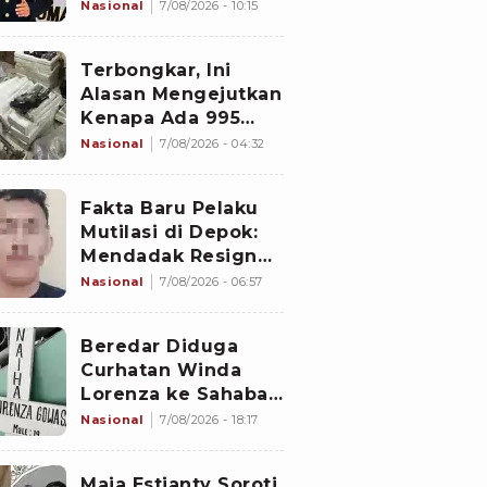
Diperiksa
Nasional
7/08/2026 - 10:15
Divpropam Mabes
Polri, Ini Faktanya
Terbongkar, Ini
Alasan Mengejutkan
Kenapa Ada 995
Senjata di Dalam
Nasional
7/08/2026 - 04:32
Sekolah Jaksel
Sejak 2020
Fakta Baru Pelaku
Mutilasi di Depok:
Mendadak Resign
Kerja Goreng Piscok
Nasional
7/08/2026 - 06:57
Usai Izin Interview
di Mal
Beredar Diduga
Curhatan Winda
Lorenza ke Sahabat,
Temukan Fakta
Nasional
7/08/2026 - 18:17
Sebelum Mantan
Istri Polisi di Medan
Maia Estianty Soroti