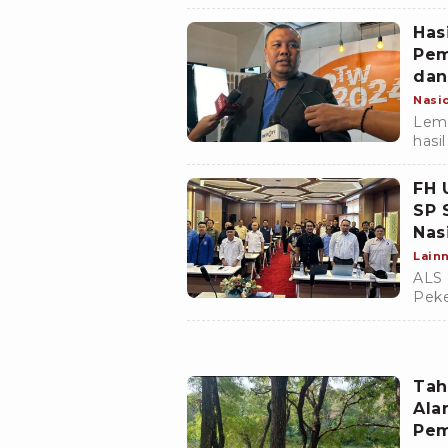
Has
Pem
dan
Nasi
Lemb
hasil
Pemi
FH 
SP 
Nas
Lain
ALS 
Peke
meny
deng
Sekt
Tah
Ala
Pem