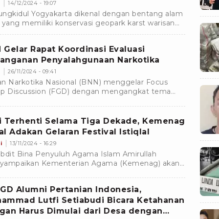
s
14/12/2024 - 19:07
ngkidul Yogyakarta dikenal dengan bentang alam
 yang memiliki konservasi geopark karst warisan
a yang kaya akan keragaman hayati dan daya
knya tersendiri.Â
 Gelar Rapat Koordinasi Evaluasi
anganan Penyalahgunaan Narkotika
s
26/11/2024 - 09:41
n Narkotika Nasional (BNN) menggelar Focus
p Discussion (FGD) dengan mengangkat tema
lisis dan Evaluasi Pelaksanaan Peraturan Bersama
1 Tahun 2014 Guna Mewujudkan Sinergi
nganan Tindak Pidana Narkoba".
i Terhenti Selama Tiga Dekade, Kemenag
al Adakan Gelaran Festival Istiqlal
i
13/11/2024 - 16:29
bdit Bina Penyuluh Agama Islam Amirullah
yampaikan Kementerian Agama (Kemenag) akan
ali mengadakan Festival Istiqlal setelah tiga
de terhenti.
FGD Alumni Pertanian Indonesia,
ammad Lutfi Setiabudi Bicara Ketahanan
gan Harus Dimulai dari Desa dengan