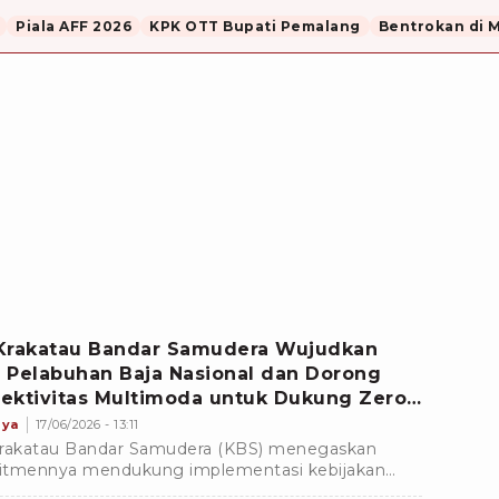
Piala AFF 2026
KPK OTT Bupati Pemalang
Bentrokan di 
Krakatau Bandar Samudera Wujudkan
 Pelabuhan Baja Nasional dan Dorong
ektivitas Multimoda untuk Dukung Zero
L 2027
nya
17/06/2026 - 13:11
rakatau Bandar Samudera (KBS) menegaskan
tmennya mendukung implementasi kebijakan
 Over Dimension Over Loading (ODOL) melalui