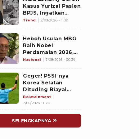
Tewas
Kasus Yurizal Pasien
BPJS, Ingatkan
Nakes untuk Jaga
Trend
7/08/2026 - 11:10
Empati
Heboh Usulan MBG
Raih Nobel
Perdamaian 2026,
Istana Akhirnya
Nasional
7/08/2026 - 00:34
Buka Suara
Geger! PSSI-nya
Korea Selatan
Dituding Biayai
Hiburan Seks untuk
Bolatainment
Wasit Asing, KFA
7/08/2026 - 02:21
Buka Suara
SELENGKAPNYA