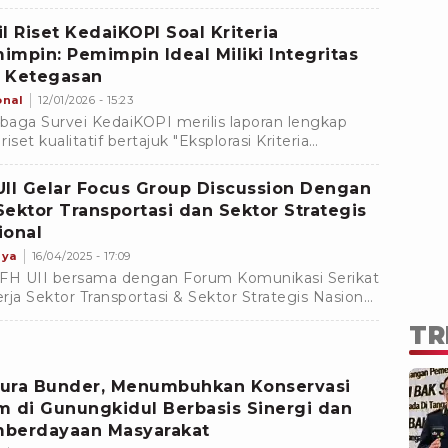
il Riset KedaiKOPI Soal Kriteria
impin: Pemimpin Ideal Miliki Integritas
 Ketegasan
onal
12/01/2026 - 15:23
aga Survei KedaiKOPI merilis laporan lengkap
 riset kualitatif bertajuk "Eksplorasi Kriteria
mpin Ideal Nasional".
UII Gelar Focus Group Discussion Dengan
Sektor Transportasi dan Sektor Strategis
ional
nya
16/04/2025 - 17:09
FH UII bersama dengan Forum Komunikasi Serikat
rja Sektor Transportasi & Sektor Strategis Nasional
elenggarakan Focus Group Discussion (FGD)
TR
an tema âMengkaji Lembaga Kerja Sama Tripartit
oral dalam Kerangka Hukum Ketenagakerjaanâ.
ura Bunder, Menumbuhkan Konservasi
m di Gunungkidul Berbasis Sinergi dan
berdayaan Masyarakat