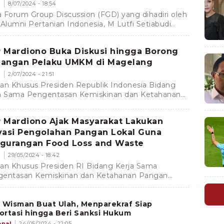
gedepankan Diferensiasi Tata Kelola
s
8/07/2024 - 18:54
 Forum Group Discussion (FGD) yang dihadiri oleh
 Alumni Pertanian Indonesia, M Lutfi Setiabudi
kankan pentingnya memulai upaya ketahanan
an dari tingkat desa.
 Mardiono Buka Diskusi hingga Borong
angan Pelaku UMKM di Magelang
s
2/07/2024 - 21:51
an Khusus Presiden Republik Indonesia Bidang
a Sama Pengentasan Kemiskinan dan Ketahanan
gan Muhamad Mardiono bertemu dengan ratusan
ku Usaha Mikro Kecil dan Menengah (UMKM).
 Mardiono Ajak Masyarakat Lakukan
vasi Pengolahan Pangan Lokal Guna
gurangan Food Loss and Waste
s
29/05/2024 - 18:42
an Khusus Presiden RI Bidang Kerja Sama
entasan Kemiskinan dan Ketahanan Pangan
mad Mardiono ajak seluruh masyarakat untuk
kukan inovasi pengolahan pangan lokal guna
 Wisman Buat Ulah, Menparekraf Siap
urangan food loss and waste.
rtasi hingga Beri Sanksi Hukum
onal
24/05/2024 - 22:05