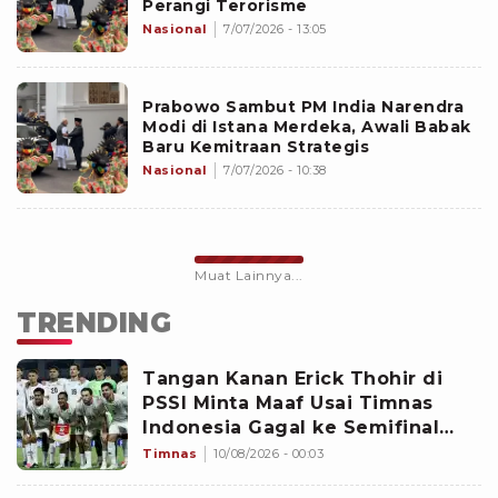
Perangi Terorisme
Nasional
7/07/2026 - 13:05
Prabowo Sambut PM India Narendra
Modi di Istana Merdeka, Awali Babak
Baru Kemitraan Strategis
Nasional
7/07/2026 - 10:38
Muat Lainnya...
TRENDING
Tangan Kanan Erick Thohir di
PSSI Minta Maaf Usai Timnas
Indonesia Gagal ke Semifinal
Piala AFF 2026: Jangan Hujat
Timnas
10/08/2026 - 00:03
Pemain