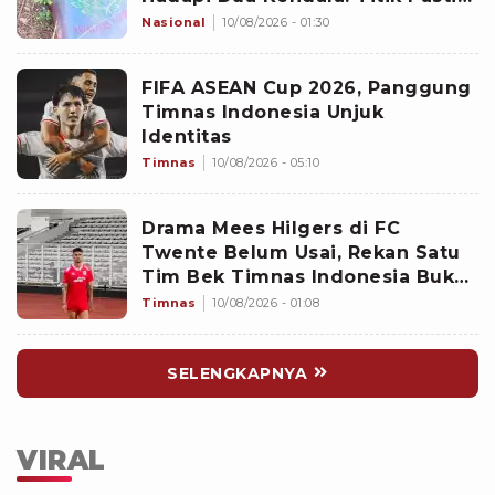
Tersangka Membuangnya dan
Nasional
10/08/2026 - 01:30
Aliran Air
FIFA ASEAN Cup 2026, Panggung
Timnas Indonesia Unjuk
Identitas
Timnas
10/08/2026 - 05:10
Drama Mees Hilgers di FC
Twente Belum Usai, Rekan Satu
Tim Bek Timnas Indonesia Buka
Suara: Kedua Pihak Saling
Timnas
10/08/2026 - 01:08
Kecewa
SELENGKAPNYA
VIRAL