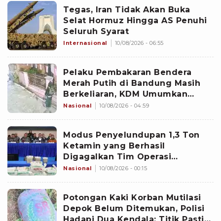
Tegas, Iran Tidak Akan Buka
Selat Hormuz Hingga AS Penuhi
Seluruh Syarat
Internasional
10/08/2026 - 06:55
Pelaku Pembakaran Bendera
Merah Putih di Bandung Masih
Berkeliaran, KDM Umumkan
Sayembara Berhadiah
Nasional
10/08/2026 - 04:59
Modus Penyelundupan 1,3 Ton
Ketamin yang Berhasil
Digagalkan Tim Operasi
Gabungan di Perairan Natuna
Nasional
10/08/2026 - 00:15
Potongan Kaki Korban Mutilasi
Depok Belum Ditemukan, Polisi
Hadapi Dua Kendala: Titik Pasti