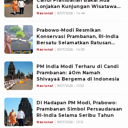
Candi Prambanan Bakal Ada
Lonjakan Kunjungan Wisatawan
dari India
Nasional
8/07/2026 - 14:46
Prabowo-Modi Resmikan
Konservasi Prambanan, RI-India
Bersatu Selamatkan Ratusan
Candi Perwara
Nasional
8/07/2026 - 14:09
PM India Modi Terharu di Candi
Prambanan: âOm Namah
Shivayaâ Bergema di Indonesia
Nasional
8/07/2026 - 13:53
Di Hadapan PM Modi, Prabowo:
Prambanan Simbol Persaudaraan
RI-India Selama Seribu Tahun
Nasional
8/07/2026 - 13:12