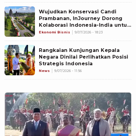
Wujudkan Konservasi Candi
Prambanan, InJourney Dorong
Kolaborasi Indonesia-India untuk
Pariwisata Budaya Berkelas
Ekonomi Bisnis
9/07/2026 - 18:23
Dunia
Rangkaian Kunjungan Kepala
Negara Dinilai Perlihatkan Posisi
Strategis Indonesia
News
9/07/2026 - 11:56