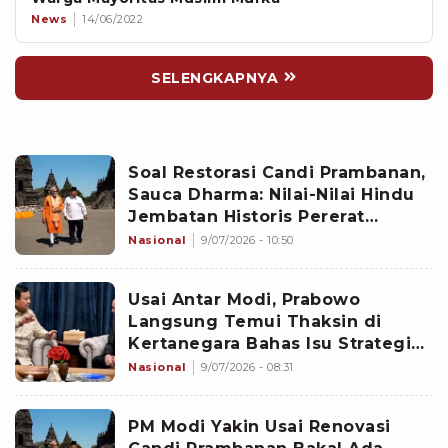
News
14/06/2022
SELENGKAPNYA
Soal Restorasi Candi Prambanan,
Sauca Dharma: Nilai-Nilai Hindu
Jembatan Historis Pererat
Hubungan Indonesia-India
Nasional
9/07/2026 - 10:50
Usai Antar Modi, Prabowo
Langsung Temui Thaksin di
Kertanegara Bahas Isu Strategis
Global
Nasional
9/07/2026 - 08:31
PM Modi Yakin Usai Renovasi