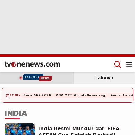
Lainnya
BREAKING
NEWS
#
TOPIK
Piala AFF 2026
KPK OTT Bupati Pemalang
Bentrokan di
INDIA
India Resmi Mundur dari FIFA