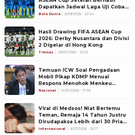
ASEAN Cup Setelah Berhasil
Dapatkan Jadwal Laga Uji Coba
Internasional Vs Brasil?
Bola Dunia
6/08/2026 - 22:24
Hasil Drawing FIFA ASEAN Cup
2026: Derby Nusantara dan Divisi
2 Digelar di Hong Kong
Timnas
29/07/2026 - 15:53
Temuan ICW Soal Pengadaan
Mobil Pikap KDMP Menuai
Respons Menohok Menkeu
Purbaya
Nasional
14/07/2026 - 17:39
Viral di Medsos! Niat Bertemu
Teman, Remaja 14 Tahun Justru
Dirudapaksa Lebih dari 30 Pria
Selama 5 Hari Berturut-turut
Internasional
9/07/2026 - 20:17