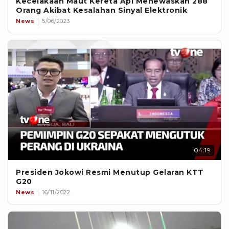
Kecelakaan Maut Kereta Api Menewaskan 288
Orang Akibat Kesalahan Sinyal Elektronik
News
5/06/2023
04:19
Presiden Jokowi Resmi Menutup Gelaran KTT
G20
News
16/11/2022