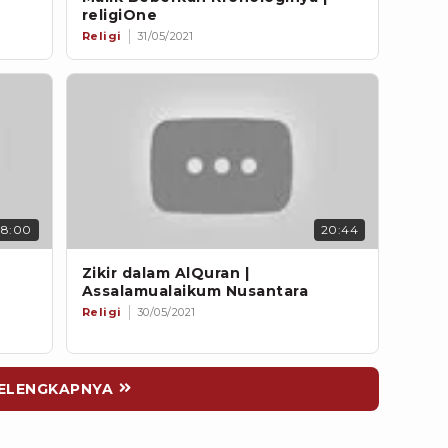
religiOne
Religi
31/05/2021
58:00
20:44
Zikir dalam AlQuran |
Assalamualaikum Nusantara
Religi
30/05/2021
ELENGKAPNYA