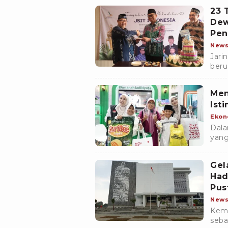
dan 
23 
Dew
Pen
New
Jari
beru
Punc
tem
Men
Ist
Ekon
Dala
yang
dija
SAW
Gel
Had
Pus
New
Keme
seba