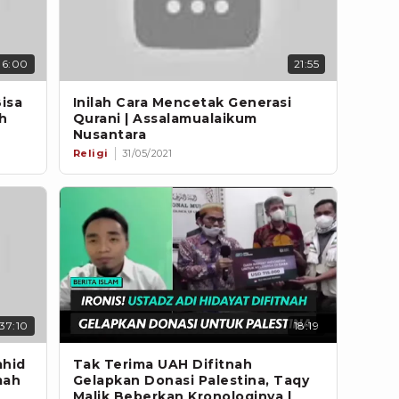
36:00
21:55
isa
Inilah Cara Mencetak Generasi
h
Qurani | Assalamualaikum
Nusantara
Religi
31/05/2021
37:10
18:19
ahid
Tak Terima UAH Difitnah
mah
Gelapkan Donasi Palestina, Taqy
Malik Beberkan Kronologinya |