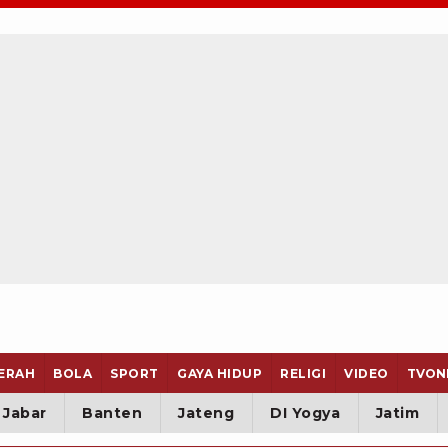
ERAH
BOLA
SPORT
GAYA HIDUP
RELIGI
VIDEO
TVON
Jabar
Banten
Jateng
DI Yogya
Jatim