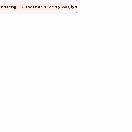
Menteng
Gubernur BI Perry Warjiyo Mundur