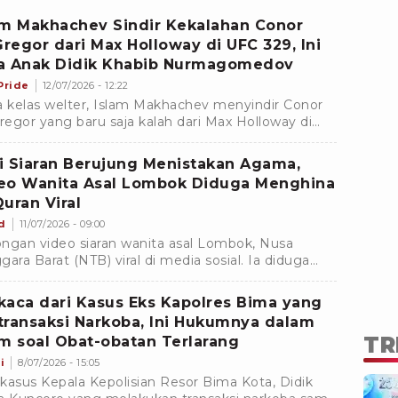
am Makhachev Sindir Kekalahan Conor
regor dari Max Holloway di UFC 329, Ini
a Anak Didik Khabib Nurmagomedov
Pride
12/07/2026 - 12:22
a kelas welter, Islam Makhachev menyindir Conor
egor yang baru saja kalah dari Max Holloway di
 utama UFC 329, pada Minggu (12/7/2026) siang
.
i Siaran Berujung Menistakan Agama,
eo Wanita Asal Lombok Diduga Menghina
Quran Viral
d
11/07/2026 - 09:00
ngan video siaran wanita asal Lombok, Nusa
gara Barat (NTB) viral di media sosial. Ia diduga
stakan agama Islam lewat menghina Al-Quran
cam MUI.
kaca dari Kasus Eks Kapolres Bima yang
transaksi Narkoba, Ini Hukumnya dalam
TR
am soal Obat-obatan Terlarang
i
8/07/2026 - 15:05
l kasus Kepala Kepolisian Resor Bima Kota, Didik