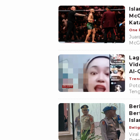
Isl
McG
Kat
One 
Juar
McGr
laga
WIB
Lag
Vid
Al-
Tren
Poto
Teng
meni
dike
Ber
Ber
Isl
Relig
Vira