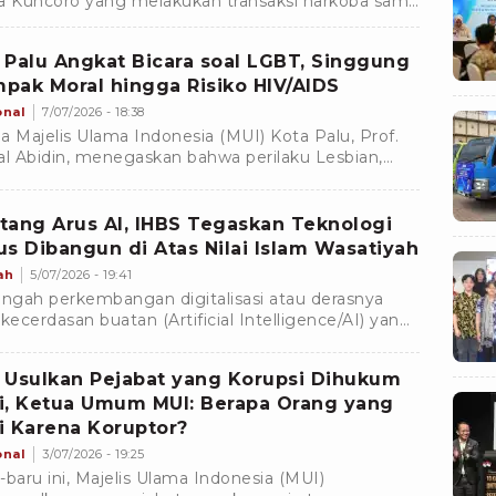
a Kuncoro yang melakukan transaksi narkoba sama
 Erwin dan dikenakan pasal berlapis.
 Palu Angkat Bicara soal LGBT, Singgung
pak Moral hingga Risiko HIV/AIDS
onal
7/07/2026 - 18:38
a Majelis Ulama Indonesia (MUI) Kota Palu, Prof.
al Abidin, menegaskan bahwa perilaku Lesbian,
 Biseksual, dan Transgender (LGBT) bertentangan
an ajaran Islam.
tang Arus AI, IHBS Tegaskan Teknologi
us Dibangun di Atas Nilai Islam Wasatiyah
ah
5/07/2026 - 19:41
engah perkembangan digitalisasi atau derasnya
 kecerdasan buatan (Artificial Intelligence/AI) yang
ubah hampir seluruh aspek kehidupan, IHBS
lih
 Usulkan Pejabat yang Korupsi Dihukum
i, Ketua Umum MUI: Berapa Orang yang
i Karena Koruptor?
onal
3/07/2026 - 19:25
-baru ini, Majelis Ulama Indonesia (MUI)