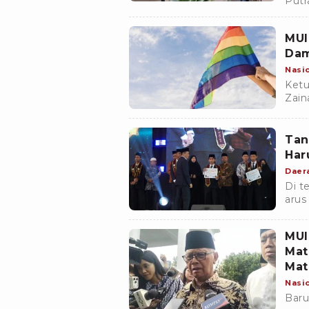
Putr
Koko
MUI
Dam
Nasi
Ketu
Zain
Gay,
deng
Tan
Har
Daer
Di t
arus
meng
memi
MUI
Mat
Mat
Nasi
Baru