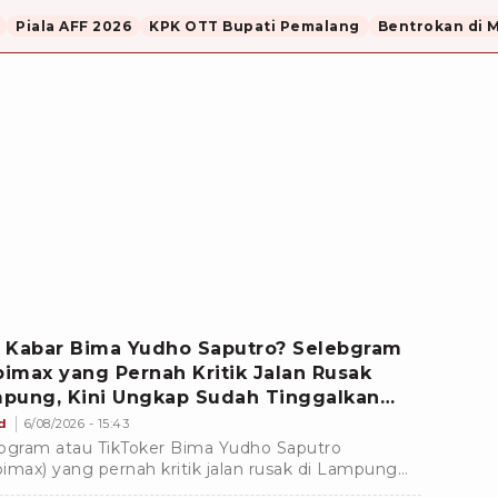
Piala AFF 2026
KPK OTT Bupati Pemalang
Bentrokan di 
 Kabar Bima Yudho Saputro? Selebgram
imax yang Pernah Kritik Jalan Rusak
pung, Kini Ungkap Sudah Tinggalkan
am
d
6/08/2026 - 15:43
bgram atau TikToker Bima Yudho Saputro
imax) yang pernah kritik jalan rusak di Lampung
ungkapkan bukan lagi menganut agama Islam