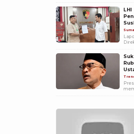
kepu
bela
LHI
Pen
Sus
Suma
Lapo
Dire
Pold
dita
Suk
Riau
Rub
doku
Ust
Tren
Pres
memb
atau
lebih