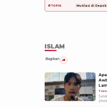
#
TOPIK
Mutilasi di Depok
ISLAM
Bagikan
Apa
Awb
Lam
Isl
Tren
Sele
(Awb
meng