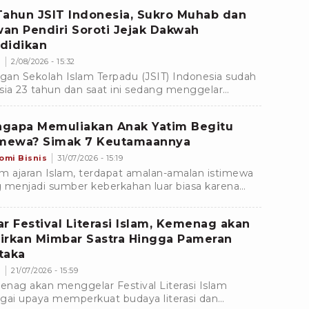
pilih agnostik.
Tahun JSIT Indonesia, Sukro Muhab dan
an Pendiri Soroti Jejak Dakwah
didikan
s
2/08/2026 - 15:32
ngan Sekolah Islam Terpadu (JSIT) Indonesia sudah
sia 23 tahun dan saat ini sedang menggelar
ak Peringatan Milad ke-23 dengan mengusung
a
gapa Memuliakan Anak Yatim Begitu
imewa? Simak 7 Keutamaannya
omi Bisnis
31/07/2026 - 15:19
m ajaran Islam, terdapat amalan-amalan istimewa
 menjadi sumber keberkahan luar biasa karena
njikan langsung oleh Allah SWT dan Rasulullah
.Â
ar Festival Literasi Islam, Kemenag akan
irkan Mimbar Sastra Hingga Pameran
taka
s
21/07/2026 - 15:59
nag akan menggelar Festival Literasi Islam
gai upaya memperkuat budaya literasi dan