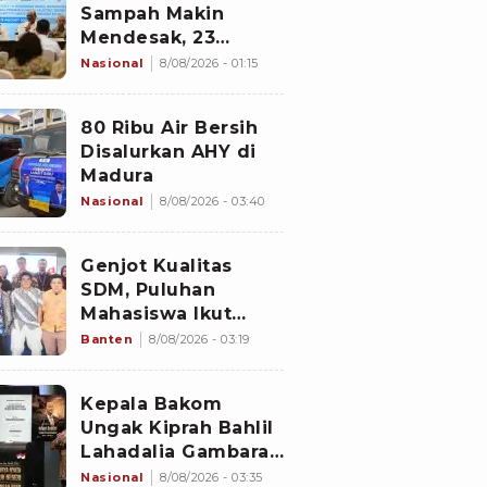
Sampah Makin
Mendesak, 23
Negara Berkumpul
Nasional
8/08/2026 - 01:15
di Jakarta Bawa
Solusi
80 Ribu Air Bersih
Disalurkan AHY di
Madura
Nasional
8/08/2026 - 03:40
Genjot Kualitas
SDM, Puluhan
Mahasiswa Ikut
Program di
Banten
8/08/2026 - 03:19
Switzerland
Kepala Bakom
Ungak Kiprah Bahlil
Lahadalia Gambaran
'Indonesia Dream'
Nasional
8/08/2026 - 03:35