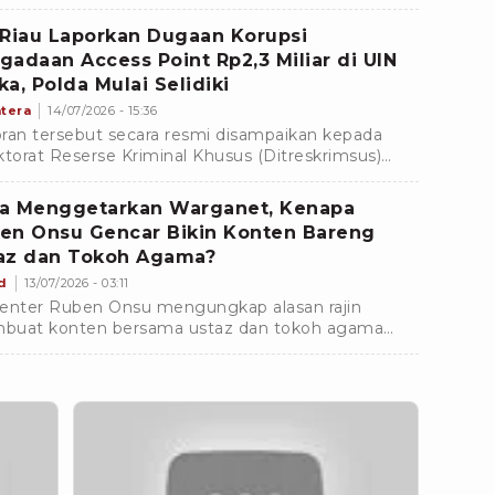
stakaan sekaligus menghadirkan pengalaman
jar yang dekat dengan masyarakat.
 Riau Laporkan Dugaan Korupsi
gadaan Access Point Rp2,3 Miliar di UIN
ka, Polda Mulai Selidiki
tera
14/07/2026 - 15:36
ran tersebut secara resmi disampaikan kepada
ktorat Reserse Kriminal Khusus (Ditreskrimsus)
a Riau pada Selasa (14/7/2026). Pengaduan
ndatangani oleh Pelaksana Tugas Ketua DPD LHI
a Menggetarkan Warganet, Kenapa
, Muhajirin Siringo Ringo, dengan melampirkan
en Onsu Gencar Bikin Konten Bareng
men hasil investigasi setebal 21 halaman.
az dan Tokoh Agama?
d
13/07/2026 - 03:11
enter Ruben Onsu mengungkap alasan rajin
uat konten bersama ustaz dan tokoh agama
 penting dengan tema religi. Ini bukti agama Islam
 ringan.