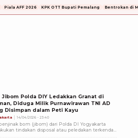
Piala AFF 2026
KPK OTT Bupati Pemalang
Bentrokan di 
 Jibom Polda DIY Ledakkan Granat di
man, Diduga Milik Purnawirawan TNI AD
g Disimpan dalam Peti Kayu
akarta
14/04/2026 - 23:40
penjinak bom (jibom) dari Polda DI Yogyakarta
kukan tindakan disposal atau peledakan terkendali
adap sebuah granat yang ditemukan di Kabupaten