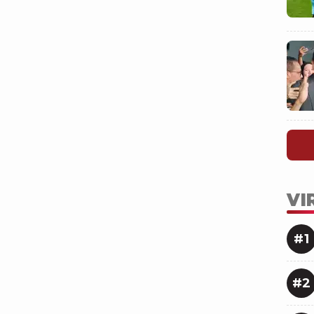
VI
#1
#2