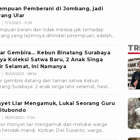
man.Â
empuan Pemberani di Jombang, jadi
ang Ular
m
7/11/2023 - 11:30
mpuan berani dan tidak merasa jijik terhadap
tang yang lazimnya dihindari perempuan, adalah
 Purnomo (41) sering menjadi pawang ular
TR
akan.Â
ar Gembira... Kebun Binatang Surabaya
ya Koleksi Satwa Baru, 2 Anak Singa
ir Selamat, Ini Namanya
m
30/05/2023 - 08:54
r gembira datang dari taman satwa Kebun
tang Surabaya. 2 anak singa lahir selamat, hasil
ding atau pembiakan singa koleksi Kebun
tang Surabaya
yet Liar Mengamuk, Lukai Seorang Guru
Situbondo
m
26/01/2023 - 11:54
or monyet liar mengamuk dan melukai warga
 hendak mandi. Korban Dwi Susanto, warga
ung Pesisir, Desa Mlandingan Wetan, Bungatan,