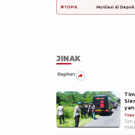
#
TOPIK
Mutilasi di Depok
JINAK
Bagikan
Tim
Sle
yan
Yogy
Tim 
mela
terh