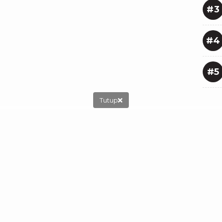
#3
#4
#5
Tutup