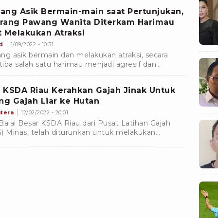
paten Situbondo
ang Asik Bermain-main saat Pertunjukan,
rang Pawang Wanita Diterkam Harimau
t Melakukan Atraksi
d
1/09/2022 - 10:31
ng asik bermain dan melakukan atraksi, secara
-tiba salah satu harimau menjadi agresif dan
rkam pawang wanita yang sedang bermain
annya pada bagian tangan pawang tersebut.
 KSDA Riau Kerahkan Gajah Jinak Untuk
ing Gajah Liar ke Hutan
tera
12/02/2022 - 20:01
Balai Besar KSDA Riau dari Pusat Latihan Gajah
) Minas, telah diturunkan untuk melakukan
giringan gajah liar ke hutan Tahura, di Kelurahan
au Panjang, Kecamatan Rumbai, Kota Pekanbaru.