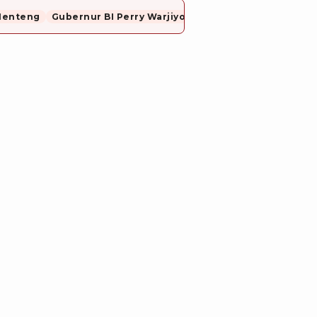
Menteng
Gubernur BI Perry Warjiyo Mundur