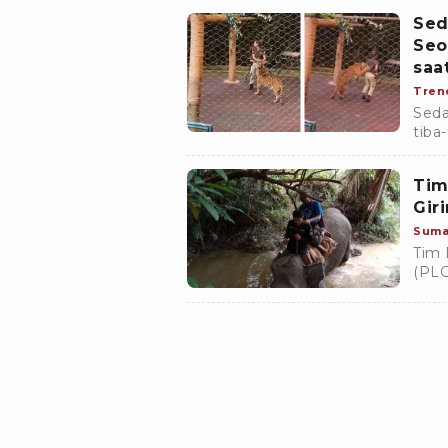
Kabu
Sed
Seo
saa
Tren
Seda
tiba
mene
deng
Tim
Gir
Suma
Tim 
(PLG
peng
Rant