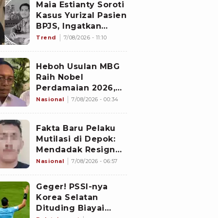
Maia Estianty Soroti
Kasus Yurizal Pasien
BPJS, Ingatkan
Nakes untuk Jaga
Trend
7/08/2026 - 11:10
Empati
Heboh Usulan MBG
Raih Nobel
Perdamaian 2026,
Istana Akhirnya
Nasional
7/08/2026 - 00:34
Buka Suara
Fakta Baru Pelaku
Mutilasi di Depok:
Mendadak Resign
Kerja Goreng Piscok
Nasional
7/08/2026 - 06:57
Usai Izin Interview
di Mal
Geger! PSSI-nya
Korea Selatan
Dituding Biayai