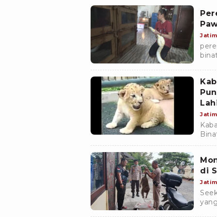
Sle
Per
Paw
Jati
pere
bina
Rika
dad
Kab
Pun
Lah
Jati
Kaba
Bina
bree
Bina
Mon
di 
Jati
Seek
yang
Kamp