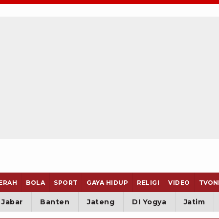
ERAH
BOLA
SPORT
GAYA HIDUP
RELIGI
VIDEO
TVON
Jabar
Banten
Jateng
DI Yogya
Jatim