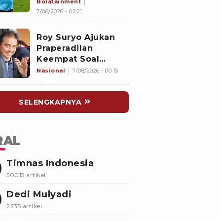
Hiburan Seks untuk
Bolatainment
Wasit Asing, KFA
7/08/2026 - 02:21
Buka Suara
Roy Suryo Ajukan
Praperadilan
Keempat Soal
Status Cekal
Nasional
7/08/2026 - 00:15
SELENGKAPNYA
RAL
Timnas Indonesia
50015 artikel
Dedi Mulyadi
2235 artikel