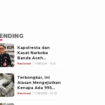
ENDING
Kapolresta dan
Kasat Narkoba
Banda Aceh
Diperiksa
Nasional
7/08/2026 - 10:15
Divpropam Mabes
Polri, Ini Faktanya
Terbongkar, Ini
Alasan Mengejutkan
Kenapa Ada 995
Senjata di Dalam
Nasional
7/08/2026 - 04:32
Sekolah Jaksel
Sejak 2020