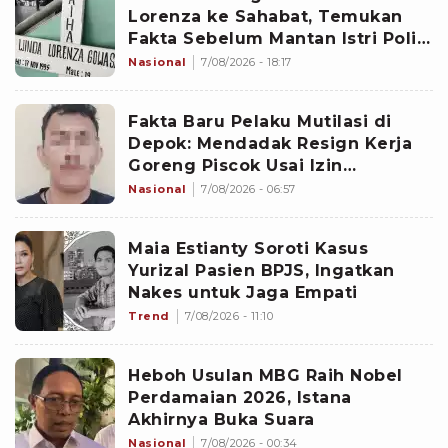
Lorenza ke Sahabat, Temukan
Fakta Sebelum Mantan Istri Polisi
di Medan Tewas
Nasional
7/08/2026 - 18:17
Fakta Baru Pelaku Mutilasi di
Depok: Mendadak Resign Kerja
Goreng Piscok Usai Izin
Interview di Mal
Nasional
7/08/2026 - 06:57
Maia Estianty Soroti Kasus
Yurizal Pasien BPJS, Ingatkan
Nakes untuk Jaga Empati
Trend
7/08/2026 - 11:10
Heboh Usulan MBG Raih Nobel
Perdamaian 2026, Istana
Akhirnya Buka Suara
Nasional
7/08/2026 - 00:34