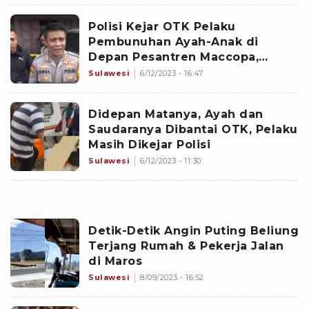
Polisi Kejar OTK Pelaku
Pembunuhan Ayah-Anak di
Depan Pesantren Maccopa,
Maros
Sulawesi
6/12/2023 - 16:47
Didepan Matanya, Ayah dan
Saudaranya Dibantai OTK, Pelaku
Masih Dikejar Polisi
Sulawesi
6/12/2023 - 11:30
Detik-Detik Angin Puting Beliung
Terjang Rumah & Pekerja Jalan
di Maros
Sulawesi
8/09/2023 - 16:52