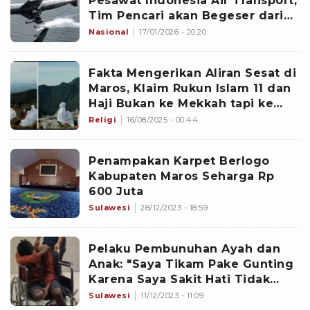
Pesawat Indonesia Air Transport,
Tim Pencari akan Begeser dari
Leang-leang Maros
Nasional
17/01/2026 - 20:20
Fakta Mengerikan Aliran Sesat di
Maros, Klaim Rukun Islam 11 dan
Haji Bukan ke Mekkah tapi ke
Gunung Ini
Religi
16/08/2025 - 00:44
Penampakan Karpet Berlogo
Kabupaten Maros Seharga Rp
600 Juta
Sulawesi
28/12/2023 - 18:59
Pelaku Pembunuhan Ayah dan
Anak: "Saya Tikam Pake Gunting
Karena Saya Sakit Hati Tidak
Dibukakan Pintu"
Sulawesi
11/12/2023 - 11:09