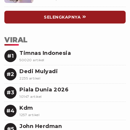
SELENGKAPNYA
VIRAL
Timnas Indonesia
#1
50020 artikel
Dedi Mulyadi
#2
2235 artikel
Piala Dunia 2026
#3
10147 artikel
Kdm
#4
1257 artikel
John Herdman
#5