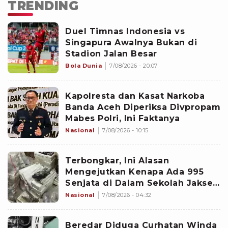
TRENDING
Duel Timnas Indonesia vs
Singapura Awalnya Bukan di
Stadion Jalan Besar
Bola Dunia
7/08/2026 - 20:07
Kapolresta dan Kasat Narkoba
Banda Aceh Diperiksa Divpropam
Mabes Polri, Ini Faktanya
Nasional
7/08/2026 - 10:15
Terbongkar, Ini Alasan
Mengejutkan Kenapa Ada 995
Senjata di Dalam Sekolah Jaksel
Sejak 2020
Nasional
7/08/2026 - 04:32
Beredar Diduga Curhatan Winda