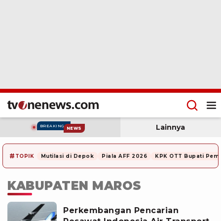
Lainnya
BREAKING
NEWS
#
TOPIK
Mutilasi di Depok
Piala AFF 2026
KPK OTT Bupati Pem
KABUPATEN MAROS
Perkembangan Pencarian