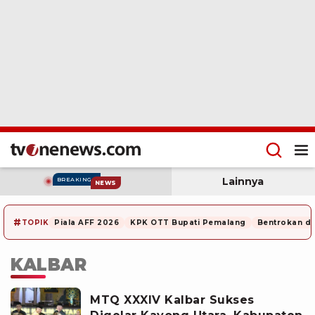
Lainnya
BREAKING
NEWS
#
TOPIK
Piala AFF 2026
KPK OTT Bupati Pemalang
Bentrokan di
KALBAR
MTQ XXXIV Kalbar Sukses