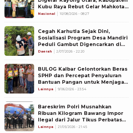
Digelar Kayong Utara, Kabupaten
Kubu Raya Rebut Gelar Mahkota
dari Mempawah
Nasional
10/08/2026 - 08:27
Cegah Karhutla Sejak Dini,
Sosialisasi Program Desa Mandiri
Peduli Gambut Digencarkan di
Kubu Raya
Daerah
2/07/2026 - 22:20
BULOG Kalbar Gelontorkan Beras
SPHP dan Percepat Penyaluran
Bantuan Pangan untuk Menjaga
Stabilitas Harga Beras
Lainnya
9/06/2026 - 23:54
Bareskrim Polri Musnahkan
Ribuan Kilogram Bawang Impor
Ilegal dari Jalur Tikus Perbatasan
Malaysia
Lainnya
21/05/2026 - 21:45