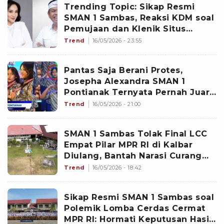
Trending Topic: Sikap Resmi
SMAN 1 Sambas, Reaksi KDM soal
Pemujaan dan Klenik Situs
Sejarah, Sherly Tjoanda Sentil
Trend
16/05/2026 - 23:55
Porsi MBG-nya Sekolah Rakyat
Pantas Saja Berani Protes,
Josepha Alexandra SMAN 1
Pontianak Ternyata Pernah Juara
1 LCC Kalbar hingga Lolos
Trend
16/05/2026 - 21:00
Tingkat Nasional
SMAN 1 Sambas Tolak Final LCC
Empat Pilar MPR RI di Kalbar
Diulang, Bantah Narasi Curang
dan Setting Kemenangan
Trend
16/05/2026 - 18:42
Sikap Resmi SMAN 1 Sambas soal
Polemik Lomba Cerdas Cermat
MPR RI: Hormati Keputusan Hasil