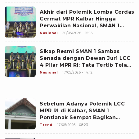
Akhir dari Polemik Lomba Cerdas
Cermat MPR Kalbar Hingga
Perwakilan Nasional, SMAN 1
Pontianak Beberkan Isi Surat
Nasional
20/05/2026 - 15:15
Sikap Resmi SMAN 1 Sambas
Senada dengan Dewan Juri LCC
4 Pilar MPR RI: Tata Tertib Telah
Disepakati Seluruh
Nasional
17/05/2026 - 14:12
Sebelum Adanya Polemik LCC
MPR RI di Kalbar, SMAN 1
Pontianak Sempat Bagikan
Prestasi ini Buat Publik Kagum
Trend
17/05/2026 - 08:23