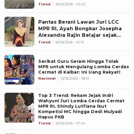
Penyelenggaraan LCC
Trend
16/05/2026 - 03:43
Pantas Berani Lawan Juri LCC
MPR RI, Ayah Bongkar Josepha
Alexandra Rajin Belajar sejak
Kecil: Ini Anak Gak Stres Kah?
Trend
16/05/2026 - 01:13
Serikat Guru Geram Hingga Tolak
MPR untuk Mengulang Lomba Cerdas
Cermat di Kalbar: Ini Uang Rakyat!
Nasional
15/05/2026 - 08:51
Top 3 Trend: Rekam Jejak Indri
Wahyuni Juri Lomba Cerdas Cermat
MPR RI, Shindy Lutfiana Ikut
Kompetisi MC hingga Dedi Mulyadi
Hapus PKB
Trend
15/05/2026 - 07:24