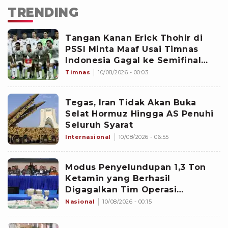
TRENDING
Tangan Kanan Erick Thohir di
PSSI Minta Maaf Usai Timnas
Indonesia Gagal ke Semifinal
Piala AFF 2026: Jangan Hujat
Timnas
10/08/2026 - 00:03
Pemain
Tegas, Iran Tidak Akan Buka
Selat Hormuz Hingga AS Penuhi
Seluruh Syarat
Internasional
10/08/2026 - 06:55
Modus Penyelundupan 1,3 Ton
Ketamin yang Berhasil
Digagalkan Tim Operasi
Gabungan di Perairan Natuna
Nasional
10/08/2026 - 00:15