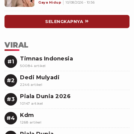
Scorpio Waspada Ada Provokasi
Gaya Hidup
10/08/2026 - 10:56
Orang Ketiga
SELENGKAPNYA
VIRAL
Timnas Indonesia
#1
50084 artikel
Dedi Mulyadi
#2
2246 artikel
Piala Dunia 2026
#3
10147 artikel
Kdm
#4
1268 artikel