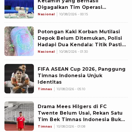
Ketamin yang Berhasil
Digagalkan Tim Operasi
Gabungan di Perairan Natuna
Nasional
10/08/2026 - 00:15
Potongan Kaki Korban Mutilasi
Depok Belum Ditemukan, Polisi
Hadapi Dua Kendala: Titik Pasti
Tersangka Membuangnya dan
Nasional
10/08/2026 - 01:30
Aliran Air
FIFA ASEAN Cup 2026, Panggung
Timnas Indonesia Unjuk
Identitas
Timnas
10/08/2026 - 05:10
Drama Mees Hilgers di FC
Twente Belum Usai, Rekan Satu
Tim Bek Timnas Indonesia Buka
Suara: Kedua Pihak Saling
Timnas
10/08/2026 - 01:08