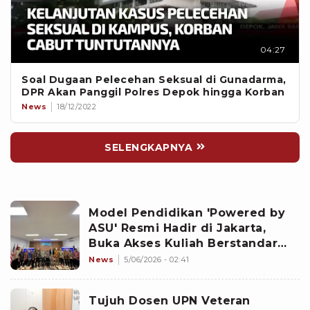
04:27
Soal Dugaan Pelecehan Seksual di Gunadarma,
DPR Akan Panggil Polres Depok hingga Korban
News
18/12/2022
SELENGKAPNYA
Model Pendidikan 'Powered by
ASU' Resmi Hadir di Jakarta,
Buka Akses Kuliah Berstandar
Dunia
News
5/06/2026 - 02:41
Tujuh Dosen UPN Veteran