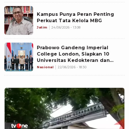
Kampus Punya Peran Penting
Perkuat Tata Kelola MBG
Jatim
24/06/2026 - 13:08
Prabowo Gandeng Imperial
College London, Siapkan 10
Universitas Kedokteran dan
Sains Baru di Indonesia
Nasional
22/06/2026 - 18:30