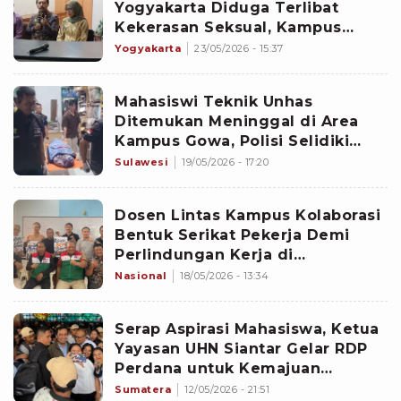
Yogyakarta Diduga Terlibat
Kekerasan Seksual, Kampus
Pastikan Bimbingan dan Sidang
Yogyakarta
23/05/2026 - 15:37
Skripsi Tetap Jalan
Mahasiswi Teknik Unhas
Ditemukan Meninggal di Area
Kampus Gowa, Polisi Selidiki
Penyebab Kematian Korban
Sulawesi
19/05/2026 - 17:20
Dosen Lintas Kampus Kolaborasi
Bentuk Serikat Pekerja Demi
Perlindungan Kerja di
Lingkungan Perguruan Tinggi
Nasional
18/05/2026 - 13:34
Serap Aspirasi Mahasiswa, Ketua
Yayasan UHN Siantar Gelar RDP
Perdana untuk Kemajuan
Kampus
Sumatera
12/05/2026 - 21:51