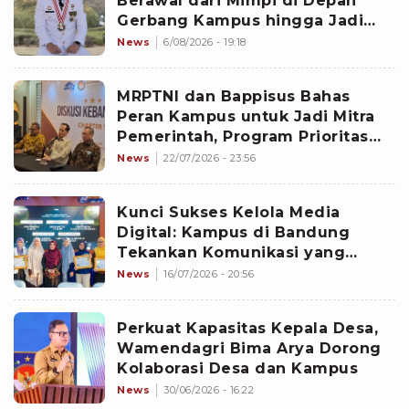
Berawal dari Mimpi di Depan
Gerbang Kampus hingga Jadi
Lulusan Terbaik IPDN
News
6/08/2026 - 19:18
MRPTNI dan Bappisus Bahas
Peran Kampus untuk Jadi Mitra
Pemerintah, Program Prioritas
Butuh Dukungan Data dan Riset
News
22/07/2026 - 23:56
Kunci Sukses Kelola Media
Digital: Kampus di Bandung
Tekankan Komunikasi yang
Adaptif dan Berdampak
News
16/07/2026 - 20:56
Perkuat Kapasitas Kepala Desa,
Wamendagri Bima Arya Dorong
Kolaborasi Desa dan Kampus
News
30/06/2026 - 16:22