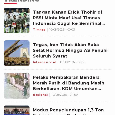
Tangan Kanan Erick Thohir di
PSSI Minta Maaf Usai Timnas
Indonesia Gagal ke Semifinal
Piala AFF 2026: Jangan Hujat
Timnas
10/08/2026 - 00:03
Pemain
Tegas, Iran Tidak Akan Buka
Selat Hormuz Hingga AS Penuhi
Seluruh Syarat
Internasional
10/08/2026 - 06:55
Pelaku Pembakaran Bendera
Merah Putih di Bandung Masih
Berkeliaran, KDM Umumkan
Sayembara Berhadiah
Nasional
10/08/2026 - 04:59
Modus Penyelundupan 1,3 Ton