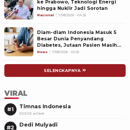
ke Prabowo, Teknologi Energi
hingga Nuklir Jadi Sorotan
Nasional
7/08/2026 - 04:32
Diam-diam Indonesia Masuk 5
Besar Dunia Penyandang
Diabetes, Jutaan Pasien Masih
Kesulitan Berobat
News
7/08/2026 - 02:02
SELENGKAPNYA
VIRAL
Timnas Indonesia
#1
50003 artikel
Dedi Mulyadi
#2