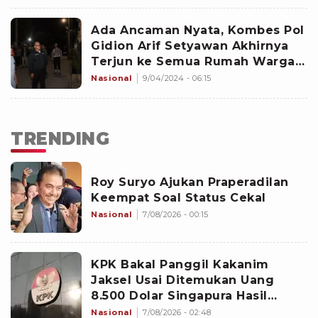
Ada Ancaman Nyata, Kombes Pol
Gidion Arif Setyawan Akhirnya
Terjun ke Semua Rumah Warga
Jelang Lebaran 2024
Nasional
9/04/2024 - 06:15
TRENDING
Roy Suryo Ajukan Praperadilan
Keempat Soal Status Cekal
Nasional
7/08/2026 - 00:15
KPK Bakal Panggil Kakanim
Jaksel Usai Ditemukan Uang
8.500 Dolar Singapura Hasil
Penggeledahan
Nasional
7/08/2026 - 02:48