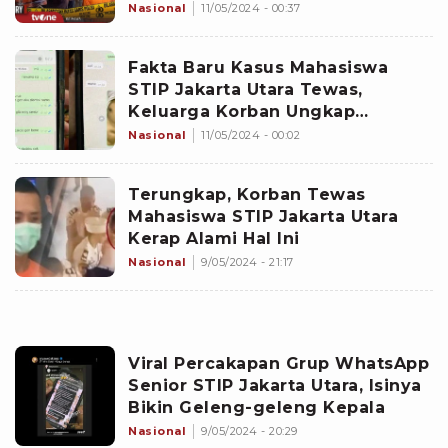
Nasional
11/05/2024 - 00:37
Fakta Baru Kasus Mahasiswa
STIP Jakarta Utara Tewas,
Keluarga Korban Ungkap
Perilaku Senior
Nasional
11/05/2024 - 00:02
Terungkap, Korban Tewas
Mahasiswa STIP Jakarta Utara
Kerap Alami Hal Ini
Nasional
9/05/2024 - 21:17
Viral Percakapan Grup WhatsApp
Senior STIP Jakarta Utara, Isinya
Bikin Geleng-geleng Kepala
Nasional
9/05/2024 - 20:29