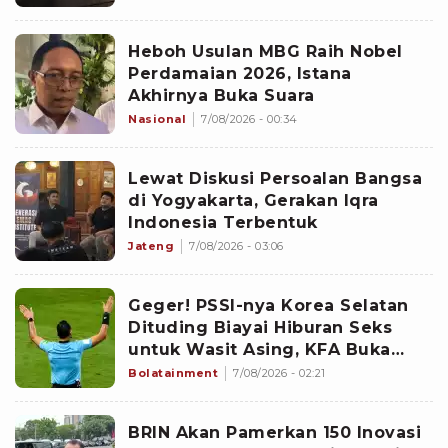
Heboh Usulan MBG Raih Nobel
Perdamaian 2026, Istana
Akhirnya Buka Suara
Nasional
7/08/2026 - 00:34
Lewat Diskusi Persoalan Bangsa
di Yogyakarta, Gerakan Iqra
Indonesia Terbentuk
Jateng
7/08/2026 - 03:06
Geger! PSSI-nya Korea Selatan
Dituding Biayai Hiburan Seks
untuk Wasit Asing, KFA Buka
Suara
Bolatainment
7/08/2026 - 02:21
BRIN Akan Pamerkan 150 Inovasi