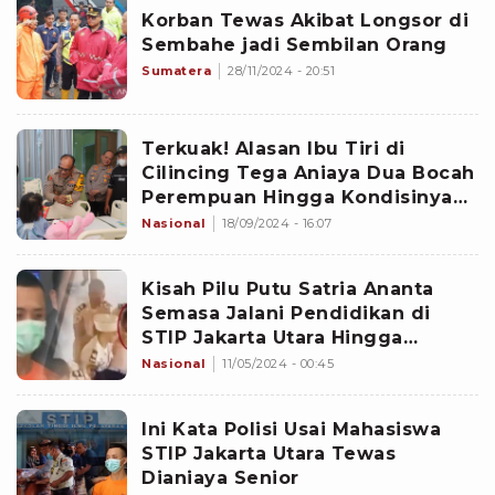
Korban Tewas Akibat Longsor di
Sembahe jadi Sembilan Orang
Sumatera
28/11/2024 - 20:51
Terkuak! Alasan Ibu Tiri di
Cilincing Tega Aniaya Dua Bocah
Perempuan Hingga Kondisinya
Mengenaskan
Nasional
18/09/2024 - 16:07
Kisah Pilu Putu Satria Ananta
Semasa Jalani Pendidikan di
STIP Jakarta Utara Hingga
Berujung Tewas
Nasional
11/05/2024 - 00:45
Ini Kata Polisi Usai Mahasiswa
STIP Jakarta Utara Tewas
Dianiaya Senior