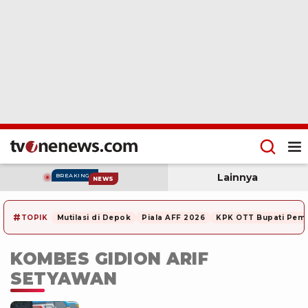
Lainnya
BREAKING
NEWS
#
TOPIK
Mutilasi di Depok
Piala AFF 2026
KPK OTT Bupati Pem
KOMBES GIDION ARIF
SETYAWAN