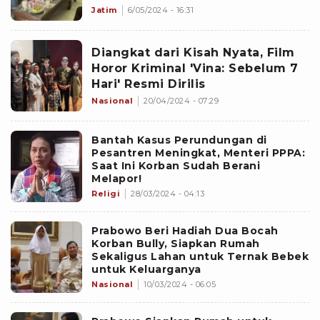
Korban
Jatim
6/05/2024 - 16:31
Diangkat dari Kisah Nyata, Film
Horor Kriminal 'Vina: Sebelum 7
Hari' Resmi Dirilis
Nasional
20/04/2024 - 07:29
Bantah Kasus Perundungan di
Pesantren Meningkat, Menteri PPPA:
Saat Ini Korban Sudah Berani
Melapor!
Religi
28/03/2024 - 04:13
Prabowo Beri Hadiah Dua Bocah
Korban Bully, Siapkan Rumah
Sekaligus Lahan untuk Ternak Bebek
untuk Keluarganya
Nasional
10/03/2024 - 06:05