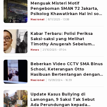
Menguak Misteri Motif
Pengeboman SMAN 72 Jakarta,
Psikolog Khawatirkan Hal ini soal
Terduga Pelaku Disebut Korban
Nasional
8/11/2025 - 13:08
Perundungan
Kabar Terbaru: Polisi Periksa
Saksi-saksi yang Melihat
Timothy Anugerah Sebelum
Tewas, Korban Berada di Lantai...
News
21/10/2025 - 07:04
Beberkan Video CCTV SMA Binus
School, Keterangan Otto
Hasibuan Bertentangan dengan
Pengakuan Korban Bullying,
Nasional
15/09/2024 - 16:39
Ternyata
Update Kasus Bullying di
Lamongan, 9 Saksi Tak Sebut
Ada Perundungan kepada