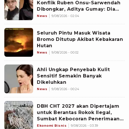
Konflik Ruben Onsu-Sarwendah
Dibongkar, Aditya Gumay: Dia
Pemegang Kartu
News
9/08/2026 - 02:04
Seluruh Pintu Masuk Wisata
Bromo Ditutup Akibat Kebakaran
Hutan
News
9/08/2026 - 00:02
Ahli Ungkap Penyebab Kulit
Sensitif Semakin Banyak
Dikeluhkan
News
9/08/2026 - 00:24
DBH CHT 2027 akan Dipertajam
untuk Berantas Rokok Ilegal,
Sumbat Kebocoran Penerimaan
Negara
Ekonomi Bisnis
9/08/2026 - 03:39