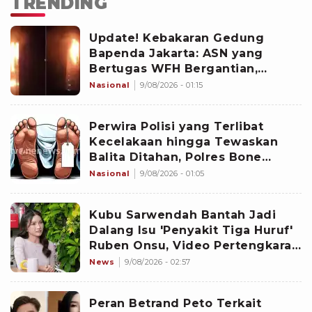
TRENDING
Update! Kebakaran Gedung
Bapenda Jakarta: ASN yang
Bertugas WFH Bergantian,
Pramono Pastikan Layanan Tetap
Nasional
9/08/2026 - 01:15
Berjalan
Perwira Polisi yang Terlibat
Kecelakaan hingga Tewaskan
Balita Ditahan, Polres Bone
Dalami Dugaan Rem Blong
Nasional
9/08/2026 - 01:05
Kubu Sarwendah Bantah Jadi
Dalang Isu 'Penyakit Tiga Huruf'
Ruben Onsu, Video Pertengkaran
Ikut Disorot
News
9/08/2026 - 02:57
Peran Betrand Peto Terkait