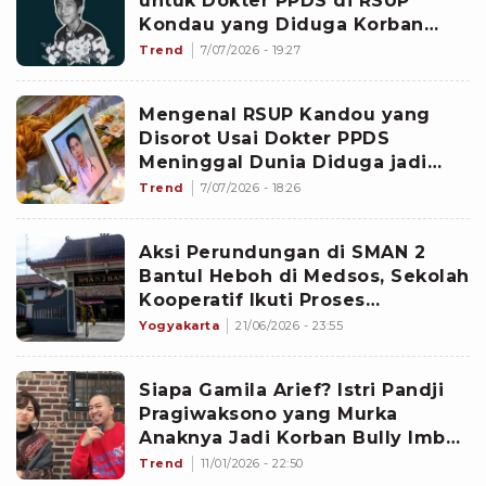
untuk Dokter PPDS di RSUP
Kondau yang Diduga Korban
Bully, Kini Kasusnya Diusut
Trend
7/07/2026 - 19:27
Mengenal RSUP Kandou yang
Disorot Usai Dokter PPDS
Meninggal Dunia Diduga jadi
Korban Bully
Trend
7/07/2026 - 18:26
Aksi Perundungan di SMAN 2
Bantul Heboh di Medsos, Sekolah
Kooperatif Ikuti Proses
Investigasi
Yogyakarta
21/06/2026 - 23:55
Siapa Gamila Arief? Istri Pandji
Pragiwaksono yang Murka
Anaknya Jadi Korban Bully Imbas
Kontroversi Mens Rea
Trend
11/01/2026 - 22:50