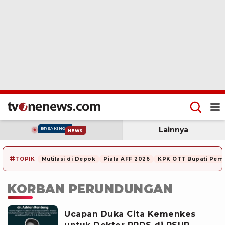
Lainnya
BREAKING
NEWS
#
TOPIK
Mutilasi di Depok
Piala AFF 2026
KPK OTT Bupati Pem
KORBAN PERUNDUNGAN
Ucapan Duka Cita Kemenkes