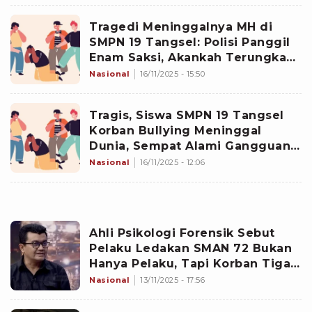
Tragedi Meninggalnya MH di
SMPN 19 Tangsel: Polisi Panggil
Enam Saksi, Akankah Terungkap
Dalang Bullying Maut Ini?
Nasional
16/11/2025 - 15:50
Tragis, Siswa SMPN 19 Tangsel
Korban Bullying Meninggal
Dunia, Sempat Alami Gangguan
Syaraf
Nasional
16/11/2025 - 12:06
Ahli Psikologi Forensik Sebut
Pelaku Ledakan SMAN 72 Bukan
Hanya Pelaku, Tapi Korban Tiga
Lapis Kekerasan
Nasional
13/11/2025 - 17:56