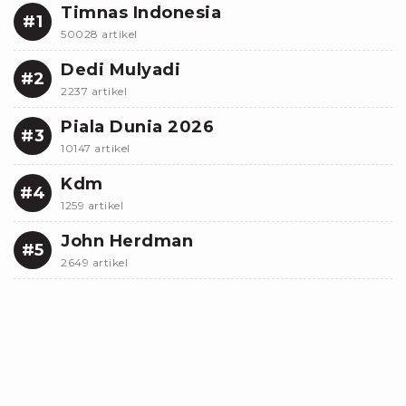
Timnas Indonesia
#1
50028 artikel
Dedi Mulyadi
#2
2237 artikel
Piala Dunia 2026
#3
10147 artikel
Kdm
#4
1259 artikel
John Herdman
#5
2649 artikel