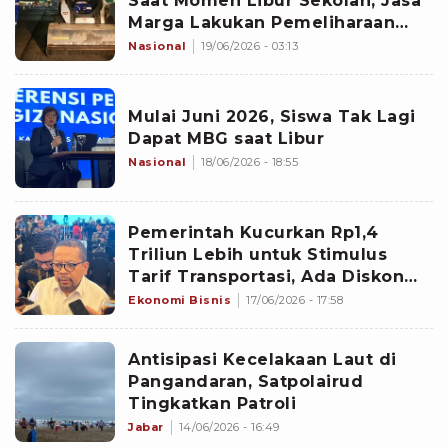
Saat Momen Libur Sekolah, Jasa
Marga Lakukan Pemeliharaan
Infrastruktur
Nasional
19/06/2026 - 03:13
Mulai Juni 2026, Siswa Tak Lagi
Dapat MBG saat Libur
Nasional
18/06/2026 - 18:55
Pemerintah Kucurkan Rp1,4
Triliun Lebih untuk Stimulus
Tarif Transportasi, Ada Diskon
Tiket Kereta hingga Kapal
Ekonomi Bisnis
17/06/2026 - 17:58
Antisipasi Kecelakaan Laut di
Pangandaran, Satpolairud
Tingkatkan Patroli
Jabar
14/06/2026 - 16:49