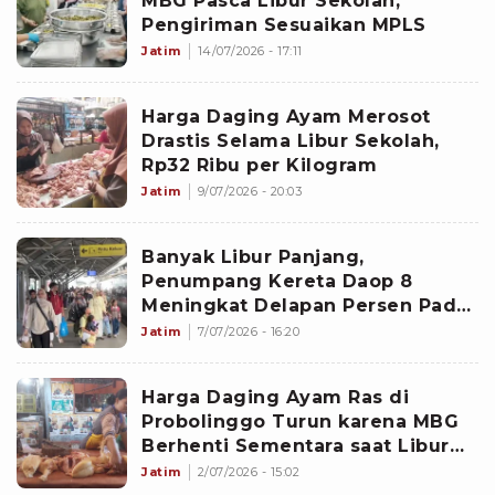
MBG Pasca Libur Sekolah,
Pengiriman Sesuaikan MPLS
Jatim
14/07/2026 - 17:11
Harga Daging Ayam Merosot
Drastis Selama Libur Sekolah,
Rp32 Ribu per Kilogram
Jatim
9/07/2026 - 20:03
Banyak Libur Panjang,
Penumpang Kereta Daop 8
Meningkat Delapan Persen Pada
Semester Pertama
Jatim
7/07/2026 - 16:20
Harga Daging Ayam Ras di
Probolinggo Turun karena MBG
Berhenti Sementara saat Libur
Sekolah
Jatim
2/07/2026 - 15:02