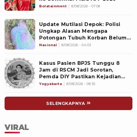
Bolatainment
8/08/2026 - 07:08
Update Mutilasi Depok: Polisi
Ungkap Alasan Mengapa
Potongan Tubuh Korban Belum
Juga Ditemukan
Nasional
8/08/2026 - 04:03
Kasus Pasien BPJS Tunggu 8
Jam di RSCM Jadi Sorotan,
Pemda DIY Pastikan Kejadian
Serupa Tak Terjadi Yogyakarta
Yogyakarta
8/08/2026 - 08:35
SELENGKAPNYA
VIRAL