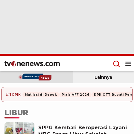
Lainnya
BREAKING
NEWS
#
TOPIK
Mutilasi di Depok
Piala AFF 2026
KPK OTT Bupati Pem
LIBUR
SPPG Kembali Beroperasi Layani