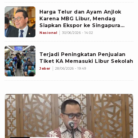
Harga Telur dan Ayam Anjlok
Karena MBG Libur, Mendag
Siapkan Ekspor ke Singapura
untuk Serap Surplus
Nasional
30/06/2026 - 14:02
Terjadi Peningkatan Penjualan
Tiket KA Memasuki Libur Sekolah
Jabar
28/06/2026 - 19:49