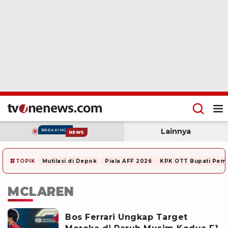
Lainnya
BREAKING
NEWS
#
TOPIK
Mutilasi di Depok
Piala AFF 2026
KPK OTT Bupati Pem
MCLAREN
Bos Ferrari Ungkap Target