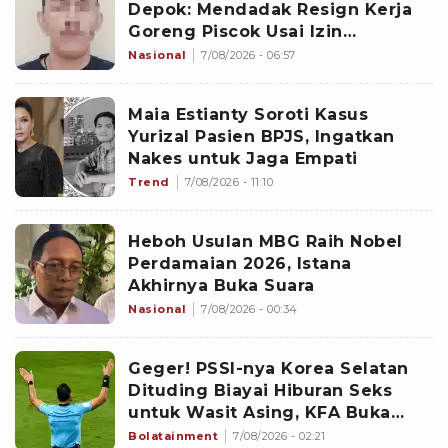
Depok: Mendadak Resign Kerja
Goreng Piscok Usai Izin
Interview di Mal
Nasional
7/08/2026 - 06:57
Maia Estianty Soroti Kasus
Yurizal Pasien BPJS, Ingatkan
Nakes untuk Jaga Empati
Trend
7/08/2026 - 11:10
Heboh Usulan MBG Raih Nobel
Perdamaian 2026, Istana
Akhirnya Buka Suara
Nasional
7/08/2026 - 00:34
Geger! PSSI-nya Korea Selatan
Dituding Biayai Hiburan Seks
untuk Wasit Asing, KFA Buka
Suara
Bolatainment
7/08/2026 - 02:21