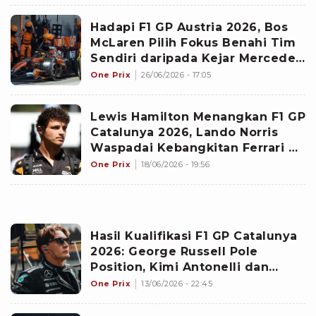
Hadapi F1 GP Austria 2026, Bos
McLaren Pilih Fokus Benahi Tim
Sendiri daripada Kejar Mercedes
dan Ferrari
One Prix
26/06/2026 - 17:05
Lewis Hamilton Menangkan F1 GP
Catalunya 2026, Lando Norris
Waspadai Kebangkitan Ferrari di
Musim Ini
One Prix
18/06/2026 - 19:56
Hasil Kualifikasi F1 GP Catalunya
2026: George Russell Pole
Position, Kimi Antonelli dan
Lewis Hamilton Lengkapi 3 Besar
One Prix
13/06/2026 - 22:45