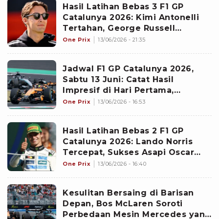
Hasil Latihan Bebas 3 F1 GP
Catalunya 2026: Kimi Antonelli
Tertahan, George Russell
Kembali jadi yang tercepat di
One Prix
13/06/2026 - 21:35
Barcelona
Jadwal F1 GP Catalunya 2026,
Sabtu 13 Juni: Catat Hasil
Impresif di Hari Pertama,
McLaren Siap Ganggu Dominasi
One Prix
13/06/2026 - 16:53
Mercedes
Hasil Latihan Bebas 2 F1 GP
Catalunya 2026: Lando Norris
Tercepat, Sukses Asapi Oscar
Piastri dan Duo Mercedes
One Prix
13/06/2026 - 16:40
Kesulitan Bersaing di Barisan
Depan, Bos McLaren Soroti
Perbedaan Mesin Mercedes yang