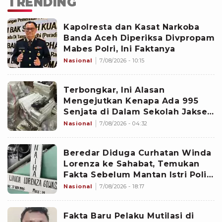
TRENDING
Kapolresta dan Kasat Narkoba
Banda Aceh Diperiksa Divpropam
Mabes Polri, Ini Faktanya
Nasional
7/08/2026 - 10:15
Terbongkar, Ini Alasan
Mengejutkan Kenapa Ada 995
Senjata di Dalam Sekolah Jaksel
Sejak 2020
Nasional
7/08/2026 - 04:32
Beredar Diduga Curhatan Winda
Lorenza ke Sahabat, Temukan
Fakta Sebelum Mantan Istri Polisi
di Medan Tewas
Nasional
7/08/2026 - 18:17
Fakta Baru Pelaku Mutilasi di