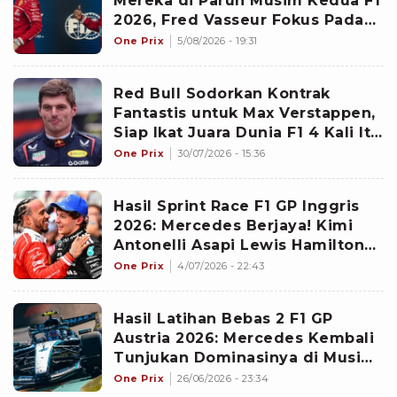
Mereka di Paruh Musim Kedua F1
2026, Fred Vasseur Fokus Pada
Pengembangan Mobil
One Prix
5/08/2026 - 19:31
Red Bull Sodorkan Kontrak
Fantastis untuk Max Verstappen,
Siap Ikat Juara Dunia F1 4 Kali Itu
hingga Akhir 2029
One Prix
30/07/2026 - 15:36
Hasil Sprint Race F1 GP Inggris
2026: Mercedes Berjaya! Kimi
Antonelli Asapi Lewis Hamilton
di Sirkuit Silverstone
One Prix
4/07/2026 - 22:43
Hasil Latihan Bebas 2 F1 GP
Austria 2026: Mercedes Kembali
Tunjukan Dominasinya di Musim
Ini Lewat Kimi Antonelli
One Prix
26/06/2026 - 23:34