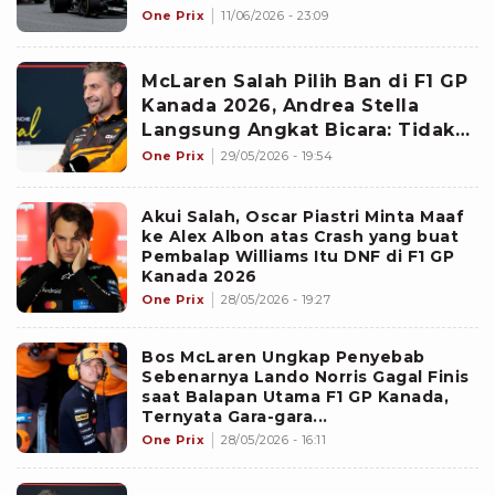
Mereka Gunakan di F1 2026
One Prix
11/06/2026 - 23:09
McLaren Salah Pilih Ban di F1 GP
Kanada 2026, Andrea Stella
Langsung Angkat Bicara: Tidak
Ada Keputusan yang Buruk!
One Prix
29/05/2026 - 19:54
Akui Salah, Oscar Piastri Minta Maaf
ke Alex Albon atas Crash yang buat
Pembalap Williams Itu DNF di F1 GP
Kanada 2026
One Prix
28/05/2026 - 19:27
Bos McLaren Ungkap Penyebab
Sebenarnya Lando Norris Gagal Finis
saat Balapan Utama F1 GP Kanada,
Ternyata Gara-gara...
One Prix
28/05/2026 - 16:11