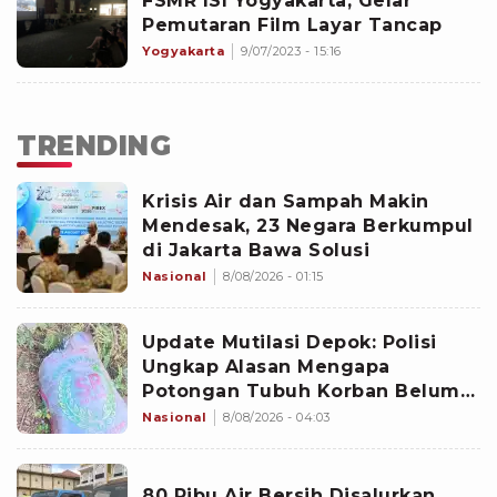
FSMR ISI Yogyakarta, Gelar
Pemutaran Film Layar Tancap
Yogyakarta
9/07/2023 - 15:16
TRENDING
Krisis Air dan Sampah Makin
Mendesak, 23 Negara Berkumpul
di Jakarta Bawa Solusi
Nasional
8/08/2026 - 01:15
Update Mutilasi Depok: Polisi
Ungkap Alasan Mengapa
Potongan Tubuh Korban Belum
Juga Ditemukan
Nasional
8/08/2026 - 04:03
80 Ribu Air Bersih Disalurkan