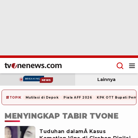
Lainnya
BREAKING
NEWS
#
TOPIK
Mutilasi di Depok
Piala AFF 2026
KPK OTT Bupati Pem
MENYINGKAP TABIR TVONE
Tuduhan dalamÂ Kasus