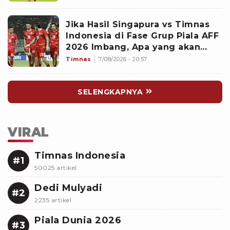
Jika Hasil Singapura vs Timnas
Indonesia di Fase Grup Piala AFF
2026 Imbang, Apa yang akan
Terjadi?
Timnas
7/08/2026 - 20:57
SELENGKAPNYA
VIRAL
Timnas Indonesia
#1
50025 artikel
Dedi Mulyadi
#2
2235 artikel
Piala Dunia 2026
#3