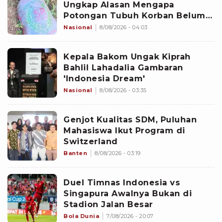
Ungkap Alasan Mengapa
Potongan Tubuh Korban Belum
Juga Ditemukan
Nasional
8/08/2026 - 04:03
Kepala Bakom Ungak Kiprah
Bahlil Lahadalia Gambaran
'Indonesia Dream'
Nasional
8/08/2026 - 03:35
Genjot Kualitas SDM, Puluhan
Mahasiswa Ikut Program di
Switzerland
Banten
8/08/2026 - 03:19
Duel Timnas Indonesia vs
Singapura Awalnya Bukan di
Stadion Jalan Besar
Bola Dunia
7/08/2026 - 20:07