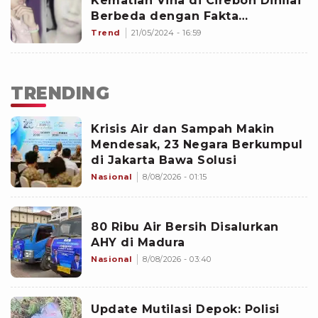
Kematian Vina di Cirebon Dinilai
Berbeda dengan Fakta
Persidangan, Dua Pengacara
Trend
21/05/2024 - 16:59
Terpidana Punya Bukti
TRENDING
Krisis Air dan Sampah Makin
Mendesak, 23 Negara Berkumpul
di Jakarta Bawa Solusi
Nasional
8/08/2026 - 01:15
80 Ribu Air Bersih Disalurkan
AHY di Madura
Nasional
8/08/2026 - 03:40
Update Mutilasi Depok: Polisi