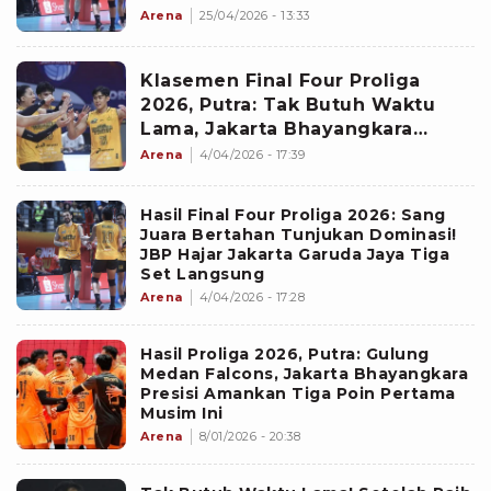
Fokus Hadapi Laga Kedua
Arena
25/04/2026 - 13:33
Klasemen Final Four Proliga
2026, Putra: Tak Butuh Waktu
Lama, Jakarta Bhayangkara
Presisi Kembali Rebut Posisi
Arena
4/04/2026 - 17:39
Puncak dari Lavani
Hasil Final Four Proliga 2026: Sang
Juara Bertahan Tunjukan Dominasi!
JBP Hajar Jakarta Garuda Jaya Tiga
Set Langsung
Arena
4/04/2026 - 17:28
Hasil Proliga 2026, Putra: Gulung
Medan Falcons, Jakarta Bhayangkara
Presisi Amankan Tiga Poin Pertama
Musim Ini
Arena
8/01/2026 - 20:38