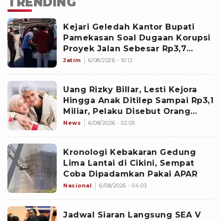
TRENDING
Kejari Geledah Kantor Bupati
Pamekasan Soal Dugaan Korupsi
Proyek Jalan Sebesar Rp3,7
Milliar
Jatim
6/08/2026 - 10:12
Uang Rizky Billar, Lesti Kejora
Hingga Anak Ditilep Sampai Rp3,1
Miliar, Pelaku Disebut Orang
Terdekat
News
6/08/2026 - 02:05
Kronologi Kebakaran Gedung
Lima Lantai di Cikini, Sempat
Coba Dipadamkan Pakai APAR
Nasional
6/08/2026 - 04:03
Jadwal Siaran Langsung SEA V