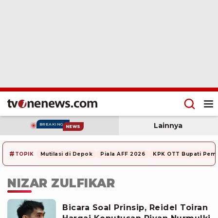
Lainnya
BREAKING
NEWS
#
TOPIK
Mutilasi di Depok
Piala AFF 2026
KPK OTT Bupati Pem
NIZAR ZULFIKAR
Bicara Soal Prinsip, Reidel Toiran