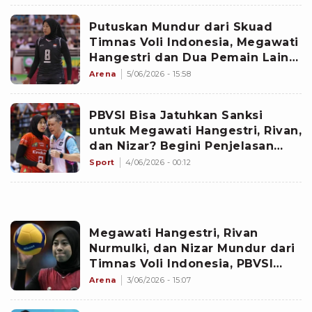
Putuskan Mundur dari Skuad
Timnas Voli Indonesia, Megawati
Hangestri dan Dua Pemain Lain
Berpeluang Kena Sanksi PBVSI?
Arena
5/06/2026 - 15:58
PBVSI Bisa Jatuhkan Sanksi
untuk Megawati Hangestri, Rivan,
dan Nizar? Begini Penjelasan
Lengkapnya
Sport
4/06/2026 - 00:12
Megawati Hangestri, Rivan
Nurmulki, dan Nizar Mundur dari
Timnas Voli Indonesia, PBVSI
Buka Peluang Jatuhkan Sanksi
Arena
3/06/2026 - 15:07