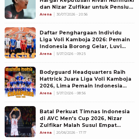
Hargai Keputusan Rivan Nurmulki
dan Nizar Zulfikar untuk Pensiun
dari Timnas Voli Indonesia
Arena
30/07/2026 - 20:56
Daftar Penghargaan Individu
Liga Voli Kamboja 2026: Pemain
Indonesia Borong Gelar, Luvi
Febrian MVP
Arena
5/07/2026 - 09:25
Bodyguard Headquarters Raih
Hattrick Juara Liga Voli Kamboja
2026, Lima Pemain Indonesia
Jadi Kunci Kemenangan
Arena
5/07/2026 - 08:56
Batal Perkuat Timnas Indonesia
di AVC Men's Cup 2026, Nizar
Zulfikar Malah Susul Empat
Pemain Indonesia ke Kamboja
Arena
20/06/2026 - 17:17