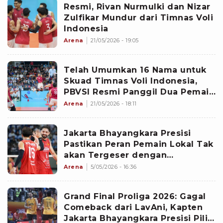
Resmi, Rivan Nurmulki dan Nizar
Zulfikar Mundur dari Timnas Voli
Indonesia
Arena
21/05/2026 - 19:05
Telah Umumkan 16 Nama untuk
Skuad Timnas Voli Indonesia,
PBVSI Resmi Panggil Dua Pemain
Lagi ke Pelatnas
Arena
21/05/2026 - 18:11
Jakarta Bhayangkara Presisi
Pastikan Peran Pemain Lokal Tak
akan Tergeser dengan
Datangnya Empat Pemain Asing
Arena
5/05/2026 - 16:36
Baru
Grand Final Proliga 2026: Gagal
Comeback dari LavAni, Kapten
Jakarta Bhayangkara Presisi Pilih