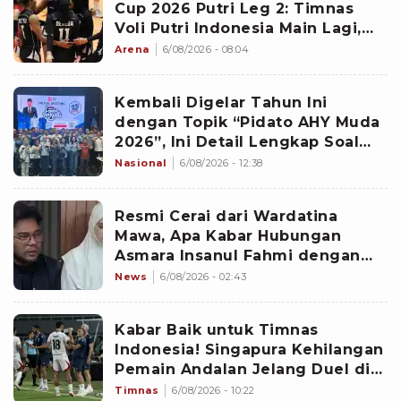
Cup 2026 Putri Leg 2: Timnas
Voli Putri Indonesia Main Lagi,
Langsung Hadapi Vietnam
Arena
6/08/2026 - 08:04
Kembali Digelar Tahun Ini
dengan Topik “Pidato AHY Muda
2026”, Ini Detail Lengkap Soal
Lomba Rakyat
Nasional
6/08/2026 - 12:38
Resmi Cerai dari Wardatina
Mawa, Apa Kabar Hubungan
Asmara Insanul Fahmi dengan
Inara Rusli?
News
6/08/2026 - 02:43
Kabar Baik untuk Timnas
Indonesia! Singapura Kehilangan
Pemain Andalan Jelang Duel di
Piala AFF 2026
Timnas
6/08/2026 - 10:22