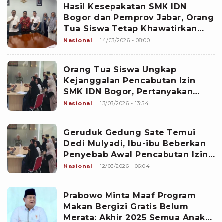
Hasil Kesepakatan SMK IDN
Bogor dan Pemprov Jabar, Orang
Tua Siswa Tetap Khawatirkan
Masalah Ini
Nasional
14/03/2026 - 08:00
Orang Tua Siswa Ungkap
Kejanggalan Pencabutan Izin
SMK IDN Bogor, Pertanyakan
Proses Keputusan yang Dinilai
Nasional
13/03/2026 - 13:54
Mendadak
Geruduk Gedung Sate Temui
Dedi Mulyadi, Ibu-ibu Beberkan
Penyebab Awal Pencabutan Izin
SMK IDN Bogor
Nasional
12/03/2026 - 06:04
Prabowo Minta Maaf Program
Makan Bergizi Gratis Belum
Merata: Akhir 2025 Semua Anak