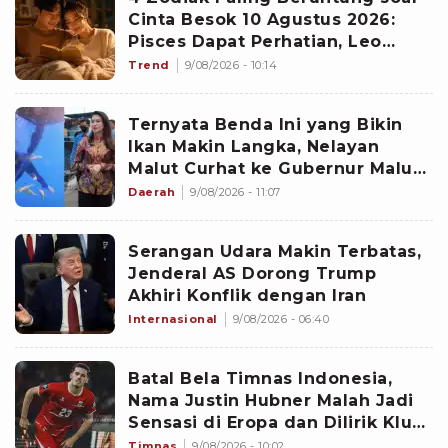
Cinta Besok 10 Agustus 2026:
Pisces Dapat Perhatian, Leo
Makin Dekat dengan Si Dia
Trend
9/08/2026 - 10:14
Ternyata Benda Ini yang Bikin
Ikan Makin Langka, Nelayan
Malut Curhat ke Gubernur Malut
Sherly Tjoanda soal Rumpon
Daerah
9/08/2026 - 11:07
Ilegal
Serangan Udara Makin Terbatas,
Jenderal AS Dorong Trump
Akhiri Konflik dengan Iran
Internasional
9/08/2026 - 06:40
Batal Bela Timnas Indonesia,
Nama Justin Hubner Malah Jadi
Sensasi di Eropa dan Dilirik Klub
Kasta Teratas
Timnas
9/08/2026 - 10:02