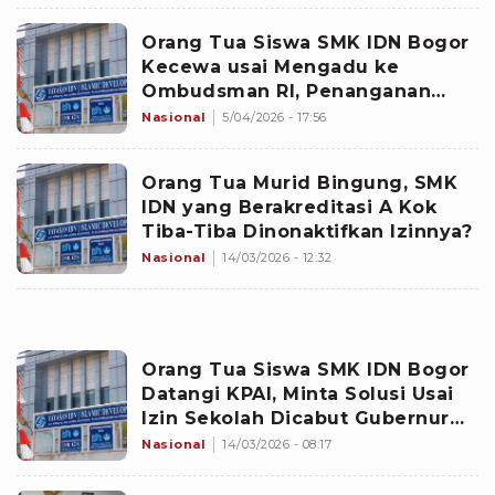
Orang Tua Siswa SMK IDN Bogor
Kecewa usai Mengadu ke
Ombudsman RI, Penanganan
Kasus Terkendala Penentuan
Nasional
5/04/2026 - 17:56
Kewenangan
Orang Tua Murid Bingung, SMK
IDN yang Berakreditasi A Kok
Tiba-Tiba Dinonaktifkan Izinnya?
Nasional
14/03/2026 - 12:32
Orang Tua Siswa SMK IDN Bogor
Datangi KPAI, Minta Solusi Usai
Izin Sekolah Dicabut Gubernur
Jabar?
Nasional
14/03/2026 - 08:17