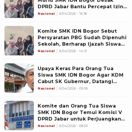
Murid SMK IDN Bogor Desak
DPRD Jabar Bantu Percepat Izin
Sekolah
Nasional
6/04/2026 - 16:36
Komite SMK IDN Bogor Sebut
Persyaratan PBG Sudah Dipenuhi
Sekolah, Berharap Ijazah Siswa
Segera Diterbitkan
Nasional
6/04/2026 - 14:31
Upaya Keras Para Orang Tua
Siswa SMK IDN Bogor Agar KDM
Cabut SK Gubernur, Datangi
KPAI, Kemendagri hingga
Nasional
6/04/2026 - 09:59
Ombudsman
Komite dan Orang Tua Siswa
SMK IDN Bogor Temui Komisi V
DPRD Jabar untuk Perjuangkan
Nasib Pendidikan Ratusan Murid
Nasional
6/04/2026 - 08:03