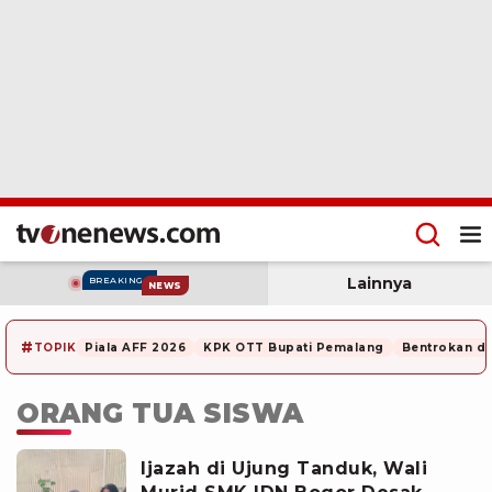
Lainnya
BREAKING
NEWS
#
TOPIK
Piala AFF 2026
KPK OTT Bupati Pemalang
Bentrokan di
ORANG TUA SISWA
Ijazah di Ujung Tanduk, Wali