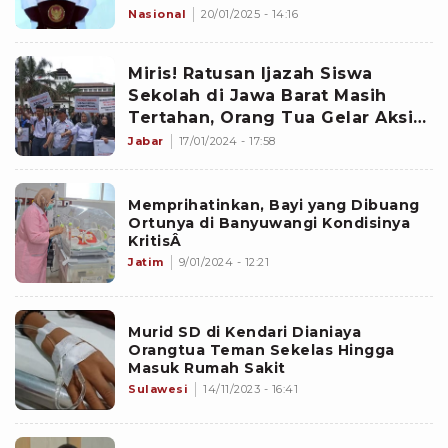
Akan Mendapatkan
Nasional
20/01/2025 - 14:16
Miris! Ratusan Ijazah Siswa
Sekolah di Jawa Barat Masih
Tertahan, Orang Tua Gelar Aksi
Unjuk Rasa di Gedung Sate
Jabar
17/01/2024 - 17:58
Memprihatinkan, Bayi yang Dibuang
Ortunya di Banyuwangi Kondisinya
KritisÂ
Jatim
9/01/2024 - 12:21
Murid SD di Kendari Dianiaya
Orangtua Teman Sekelas Hingga
Masuk Rumah Sakit
Sulawesi
14/11/2023 - 16:41