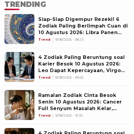
TRENDING
Siap-Siap Digempur Rezeki! 6
Zodiak Paling Berlimpah Cuan di
10 Agustus 2026: Libra Panen
Proyek Emas
Trend
9/08/2026 - 08:23
4 Zodiak Paling Beruntung soal
Karier Besok 10 Agustus 2026:
Leo Dapat Kepercayaan, Virgo
Makin Diperhitungkan
Trend
9/08/2026 - 09:00
Ramalan Zodiak Cinta Besok
Senin 10 Agustus 2026: Cancer
Full Senyum Masalah Kelar,
Scorpio Awas Terprovokasi
Trend
9/08/2026 - 10:16
Kabar Burung di Awal Pekan
4 Zodiak Paling Beruntung soal