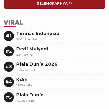
SELENGKAPNYA
VIRAL
Timnas Indonesia
#1
50042 artikel
Dedi Mulyadi
#2
2241 artikel
Piala Dunia 2026
#3
10147 artikel
Kdm
#4
1263 artikel
Piala Dunia
#5
19346 artikel