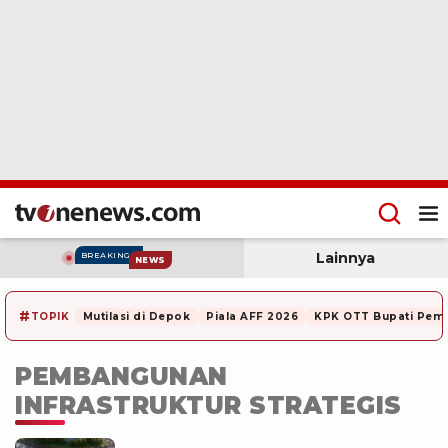
Lainnya
BREAKING
NEWS
#
TOPIK
Mutilasi di Depok
Piala AFF 2026
KPK OTT Bupati Pem
PEMBANGUNAN
INFRASTRUKTUR STRATEGIS