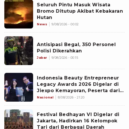
Seluruh Pintu Masuk Wisata
Bromo Ditutup Akibat Kebakaran
Hutan
News
9/08/2026 - 00:02
Antisipasi Begal, 350 Personel
Polisi Dikerahkan
Jabar
9/08/2026 - 00:15
Indonesia Beauty Entrepreneur
Legacy Awards 2026 Digelar di
Jiexpo Kemayoran, Peserta dari
4 Negara Adu Karya PMU
Nasional
8/08/2026 - 21:20
Festival Bedhayan VI Digelar di
Jakarta, Hadirkan 16 Kelompok
Tari dari Berbagai Daerah