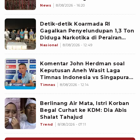
News
8/08/2026 - 16:20
Detik-detik Koarmada RI
Gagalkan Penyelundupan 1,3 Ton
Diduga Narkotika di Perairan
Bintan
Nasional
8/08/2026 - 12:49
Komentar John Herdman soal
Keputusan Aneh Wasit Laga
Timnas Indonesia vs Singapura
di Piala AFF 2026: Percuma
Timnas
8/08/2026 - 12:14
Bahas Itu
Berlinang Air Mata, Istri Korban
Begal Curhat ke KDM: Dia Abis
Shalat Tahajud
Trend
8/08/2026 - 07:11