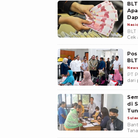
BLT
Apa
Dap
Nasi
BLT 
Cek 
situ
Pos
BLT
New
PT P
dari
Peme
masy
Sem
feno
di 
Tun
Sula
Bant
Tana
peng