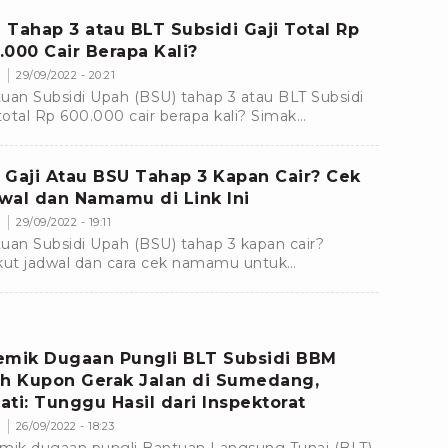
mpat.
 Tahap 3 atau BLT Subsidi Gaji Total Rp
.000 Cair Berapa Kali?
s
29/09/2022 - 20:21
uan Subsidi Upah (BSU) tahap 3 atau BLT Subsidi
 total Rp 600.000 cair berapa kali? Simak
elasannya berikut ini.
 Gaji Atau BSU Tahap 3 Kapan Cair? Cek
wal dan Namamu di Link Ini
s
29/09/2022 - 19:11
uan Subsidi Upah (BSU) tahap 3 kapan cair?
kut jadwal dan cara cek namamu untuk
etahui apa berhak sebagai penerima BLT Subsidi
 sebesar Rp 600.000
emik Dugaan Pungli BLT Subsidi BBM
ih Kupon Gerak Jalan di Sumedang,
ati: Tunggu Hasil dari Inspektorat
r
26/09/2022 - 18:23