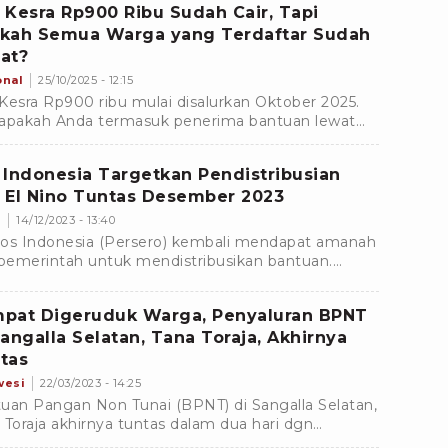
 Kesra Rp900 Ribu Sudah Cair, Tapi
kah Semua Warga yang Terdaftar Sudah
at?
onal
25/10/2025 - 12:15
Kesra Rp900 ribu mulai disalurkan Oktober 2025.
apakah Anda termasuk penerima bantuan lewat
s atau aplikasi resmi Kemensos di HP.
 Indonesia Targetkan Pendistribusian
 El Nino Tuntas Desember 2023
s
14/12/2023 - 13:40
os Indonesia (Persero) kembali mendapat amanah
 pemerintah untuk mendistribusikan bantuan.
rintah akhirnya merealisasikan bantuan untuk
arakat akibat kemarau panjang dampak dari
pat Digeruduk Warga, Penyaluran BPNT
mena El Nino.
Sangalla Selatan, Tana Toraja, Akhirnya
tas
wesi
22/03/2023 - 14:25
uan Pangan Non Tunai (BPNT) di Sangalla Selatan,
 Toraja akhirnya tuntas dalam dua hari dgn
awalan ketat personil kepolisian dan Babinsa