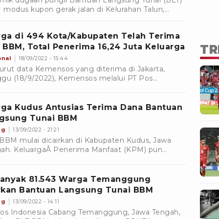
mik dugaan pungli Bantuan Langsung Tunai (BLT)
modus kupon gerak jalan di Kelurahan Talun,
amatan Sumedang Utara, Kabupaten Sumedang,
 Barat
ga di 494 Kota/Kabupaten Telah Terima
 BBM, Total Penerima 16,24 Juta Keluarga
TR
onal
18/09/2022 - 15:44
rut data Kemensos yang diterima di Jakarta,
gu (18/9/2022), Kemensos melalui PT Pos
nesia telah melakukan pembayaran BLT BBM di
kota/kabupaten.
ga Kudus Antusias Terima Dana Bantuan
gsung Tunai BBM
ng
13/09/2022 - 21:21
BBM mulai dicairkan di Kabupaten Kudus, Jawa
ah. KeluargaÂ Penerima Manfaat (KPM) pun
apat BLT Rp 300 ribu dan bantuan pangan tunai
00 ribu.
anyak 81.543 Warga Temanggung
rkan Bantuan Langsung Tunai BBM
ng
13/09/2022 - 14:11
os Indonesia Cabang Temanggung, Jawa Tengah,