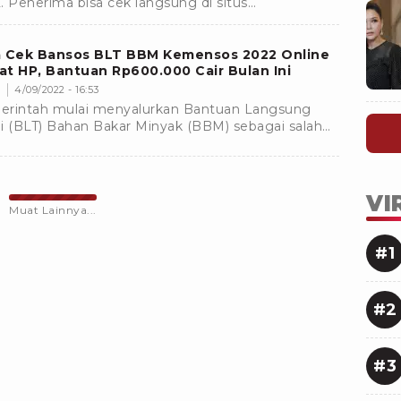
. Penerima bisa cek langsung di situs
ansos.kemensos.go.id. Ada lima langkah pencarian
bansos.
a Cek Bansos BLT BBM Kemensos 2022 Online
t HP, Bantuan Rp600.000 Cair Bulan Ini
s
4/09/2022 - 16:53
rintah mulai menyalurkan Bantuan Langsung
i (BLT) Bahan Bakar Minyak (BBM) sebagai salah
 bentuk pengalihan subsidi BBM.Â
VI
Muat Lainnya...
#1
#2
#3