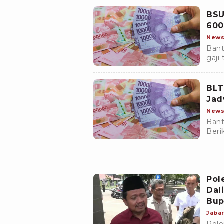
sete
BSU
600
New
Bant
gaji
penj
BLT
Jad
New
Bant
Beri
meng
gaji
Pol
Dal
Bup
Jaba