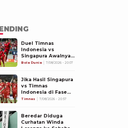
ENDING
Duel Timnas
Indonesia vs
Singapura Awalnya
Bukan di Stadion
Bola Dunia
7/08/2026 - 20:07
Jalan Besar
Jika Hasil Singapura
vs Timnas
Indonesia di Fase
Grup Piala AFF 2026
Timnas
7/08/2026 - 20:57
Imbang, Apa yang
akan Terjadi?
Beredar Diduga
Curhatan Winda