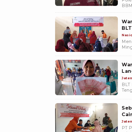
Pole
BBM 
Kec
Jawa
War
BLT
Nasi
Menu
Ming
Indo
494 
War
Lan
Jate
BLT 
Teng
mend
Rp 2
Seb
Cai
Jate
PT P