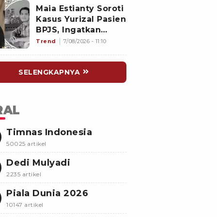
di Mal
Maia Estianty Soroti
Kasus Yurizal Pasien
BPJS, Ingatkan
Nakes untuk Jaga
Trend
7/08/2026 - 11:10
Empati
SELENGKAPNYA
RAL
Timnas Indonesia
50025 artikel
Dedi Mulyadi
2235 artikel
Piala Dunia 2026
10147 artikel