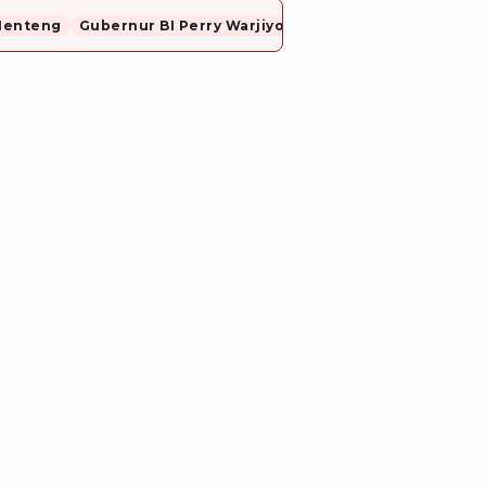
Menteng
Gubernur BI Perry Warjiyo Mundur