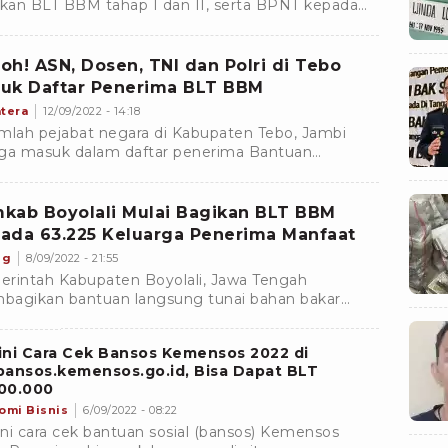
rkan BLT BBM tahap I dan II, serta BPNT kepada
53 keluarga penerima manfaat (KPM) Selasa
9/2022)Â
oh! ASN, Dosen, TNI dan Polri di Tebo
uk Daftar Penerima BLT BBM
tera
12/09/2022 - 14:18
mlah pejabat negara di Kabupaten Tebo, Jambi
ga masuk dalam daftar penerima Bantuan
sung Tunai (BLT) dari Pemerintah. Hal tersebut
sung disampaikan Pj Bupati Tebo Aspan, usai
ungan kerjanya di Jakarta beberapa waktu lalu.
kab Boyolali Mulai Bagikan BLT BBM
ada 63.225 Keluarga Penerima Manfaat
ng
8/09/2022 - 21:55
rintah Kabupaten Boyolali, Jawa Tengah
agikan bantuan langsung tunai bahan bakar
ak (BLT BBM) serentak kepada 63.225 keluarga
rima manfaat.
ini Cara Cek Bansos Kemensos 2022 di
bansos.kemensos.go.id, Bisa Dapat BLT
00.000
omi Bisnis
6/09/2022 - 08:22
ni cara cek bantuan sosial (bansos) Kemensos