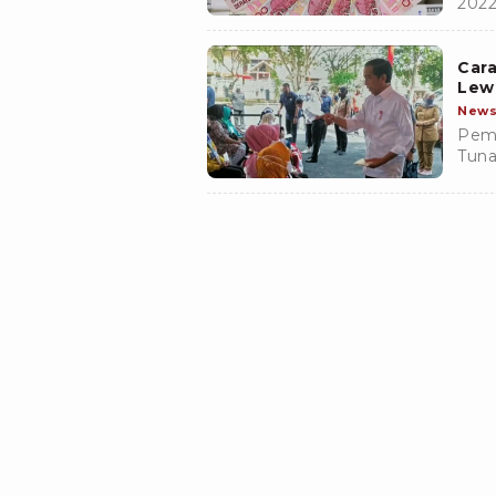
2022
cekb
cek 
Car
Lewa
New
Peme
Tuna
satu