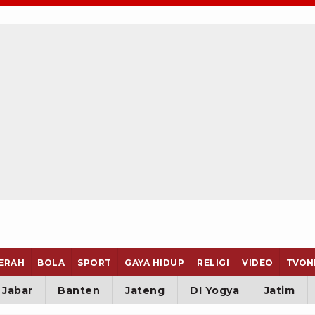
ERAH
BOLA
SPORT
GAYA HIDUP
RELIGI
VIDEO
TVON
Jabar
Banten
Jateng
DI Yogya
Jatim