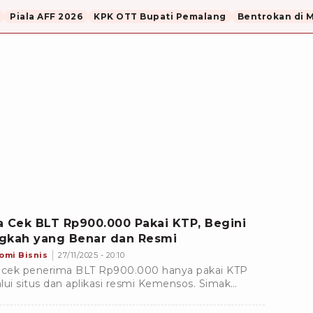
Piala AFF 2026
KPK OTT Bupati Pemalang
Bentrokan di 
a Cek BLT Rp900.000 Pakai KTP, Begini
gkah yang Benar dan Resmi
omi Bisnis
27/11/2025 - 20:10
 cek penerima BLT Rp900.000 hanya pakai KTP
lui situs dan aplikasi resmi Kemensos. Simak
kah pengecekan, syarat penerima, dan mekanisme
airan.