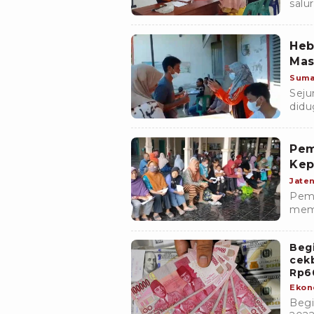
salu
81.4
(13/
Heb
Mas
Suma
Seju
didu
Lang
lang
kunj
Pem
Kep
Jate
Peme
memb
miny
pene
Beg
cek
Rp6
Ekon
Begi