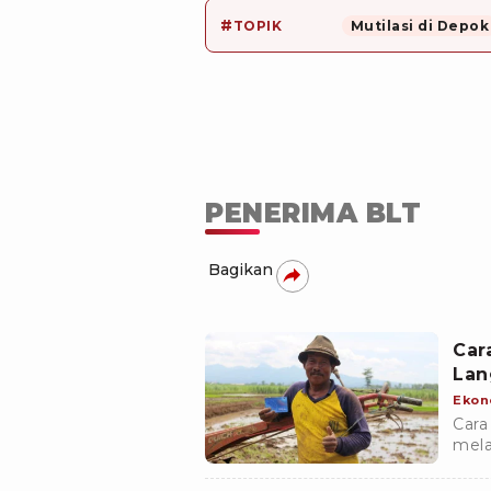
#
TOPIK
Mutilasi di Depok
PENERIMA BLT
Bagikan
Car
Lan
Ekon
Cara
mela
lang
penc