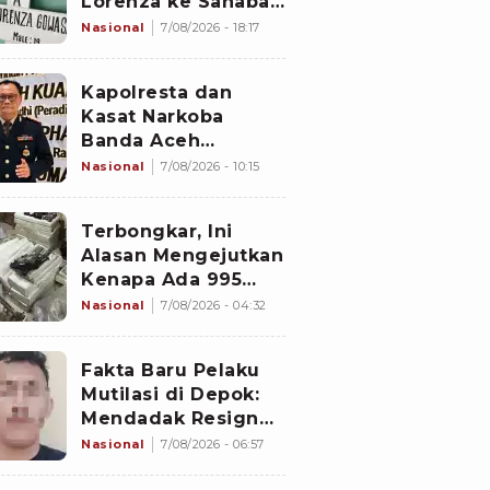
Lorenza ke Sahabat,
Temukan Fakta
Nasional
7/08/2026 - 18:17
Sebelum Mantan
Istri Polisi di Medan
Kapolresta dan
Tewas
Kasat Narkoba
Banda Aceh
Diperiksa
Nasional
7/08/2026 - 10:15
Divpropam Mabes
Polri, Ini Faktanya
Terbongkar, Ini
Alasan Mengejutkan
Kenapa Ada 995
Senjata di Dalam
Nasional
7/08/2026 - 04:32
Sekolah Jaksel
Sejak 2020
Fakta Baru Pelaku
Mutilasi di Depok:
Mendadak Resign
Kerja Goreng Piscok
Nasional
7/08/2026 - 06:57
Usai Izin Interview