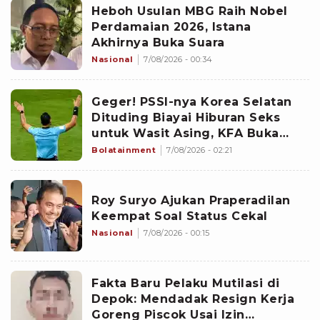
Heboh Usulan MBG Raih Nobel
Perdamaian 2026, Istana
Akhirnya Buka Suara
Nasional
7/08/2026 - 00:34
Geger! PSSI-nya Korea Selatan
Dituding Biayai Hiburan Seks
untuk Wasit Asing, KFA Buka
Suara
Bolatainment
7/08/2026 - 02:21
Roy Suryo Ajukan Praperadilan
Keempat Soal Status Cekal
Nasional
7/08/2026 - 00:15
Fakta Baru Pelaku Mutilasi di
Depok: Mendadak Resign Kerja
Goreng Piscok Usai Izin