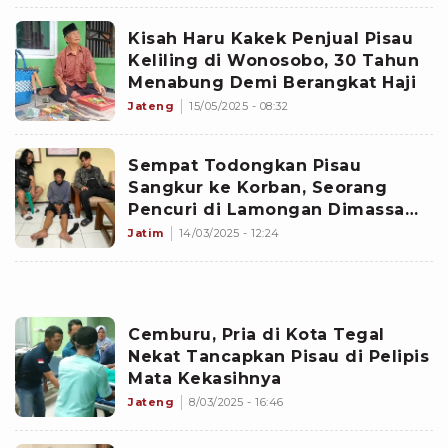
Kisah Haru Kakek Penjual Pisau
Keliling di Wonosobo, 30 Tahun
Menabung Demi Berangkat Haji
Jateng
15/05/2025 - 08:32
Sempat Todongkan Pisau
Sangkur ke Korban, Seorang
Pencuri di Lamongan Dimassa
Warga
Jatim
14/03/2025 - 12:24
Cemburu, Pria di Kota Tegal
Nekat Tancapkan Pisau di Pelipis
Mata Kekasihnya
Jateng
8/03/2025 - 16:46