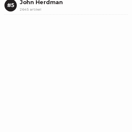
John Herdman
#5
2645 artikel