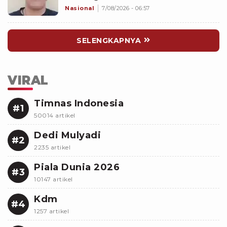
Interview di Mal
Nasional
7/08/2026 - 06:57
SELENGKAPNYA
VIRAL
Timnas Indonesia
#1
50014 artikel
Dedi Mulyadi
#2
2235 artikel
Piala Dunia 2026
#3
10147 artikel
Kdm
#4
1257 artikel