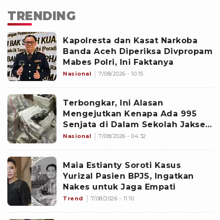
TRENDING
Kapolresta dan Kasat Narkoba
Banda Aceh Diperiksa Divpropam
Mabes Polri, Ini Faktanya
Nasional
7/08/2026 - 10:15
Terbongkar, Ini Alasan
Mengejutkan Kenapa Ada 995
Senjata di Dalam Sekolah Jaksel
Sejak 2020
Nasional
7/08/2026 - 04:32
Maia Estianty Soroti Kasus
Yurizal Pasien BPJS, Ingatkan
Nakes untuk Jaga Empati
Trend
7/08/2026 - 11:10