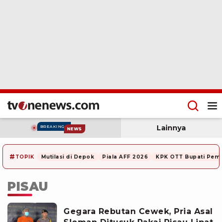
Lainnya
BREAKING
NEWS
#
TOPIK
Mutilasi di Depok
Piala AFF 2026
KPK OTT Bupati Pem
PISAU
Gegara Rebutan Cewek, Pria Asal