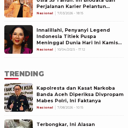
Usia 35 Tahun: Ini Biodata dan
Perjalanan Karier Pelantun
âNuansa Beningâ
Nasional
7/03/2026 - 18:15
Innalillahi, Penyanyi Legend
Indonesia Titiek Puspa
Meninggal Dunia Hari Ini Kamis
10 April 2025, Mohon Doanya
Nasional
10/04/2025 - 17:12
TRENDING
Kapolresta dan Kasat Narkoba
Banda Aceh Diperiksa Divpropam
Mabes Polri, Ini Faktanya
Nasional
7/08/2026 - 10:15
Terbongkar, Ini Alasan