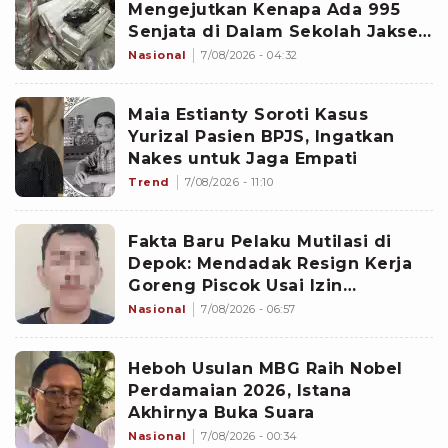
Mengejutkan Kenapa Ada 995
Senjata di Dalam Sekolah Jaksel
Sejak 2020
Nasional
7/08/2026 - 04:32
Maia Estianty Soroti Kasus
Yurizal Pasien BPJS, Ingatkan
Nakes untuk Jaga Empati
Trend
7/08/2026 - 11:10
Fakta Baru Pelaku Mutilasi di
Depok: Mendadak Resign Kerja
Goreng Piscok Usai Izin
Interview di Mal
Nasional
7/08/2026 - 06:57
Heboh Usulan MBG Raih Nobel
Perdamaian 2026, Istana
Akhirnya Buka Suara
Nasional
7/08/2026 - 00:34