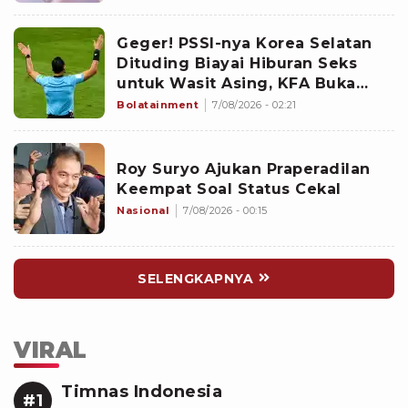
Geger! PSSI-nya Korea Selatan
Dituding Biayai Hiburan Seks
untuk Wasit Asing, KFA Buka
Suara
Bolatainment
7/08/2026 - 02:21
Roy Suryo Ajukan Praperadilan
Keempat Soal Status Cekal
Nasional
7/08/2026 - 00:15
SELENGKAPNYA
VIRAL
Timnas Indonesia
#1