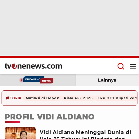
Lainnya
BREAKING
NEWS
#
TOPIK
Mutilasi di Depok
Piala AFF 2026
KPK OTT Bupati Pem
PROFIL VIDI ALDIANO
Vidi Aldiano Meninggal Dunia di