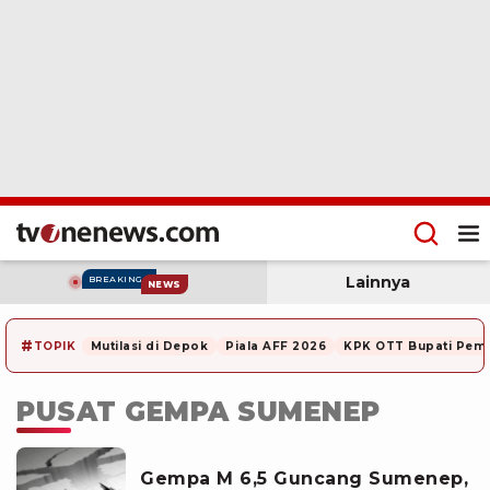
Lainnya
BREAKING
NEWS
#
TOPIK
Mutilasi di Depok
Piala AFF 2026
KPK OTT Bupati Pem
PUSAT GEMPA SUMENEP
Gempa M 6,5 Guncang Sumenep,