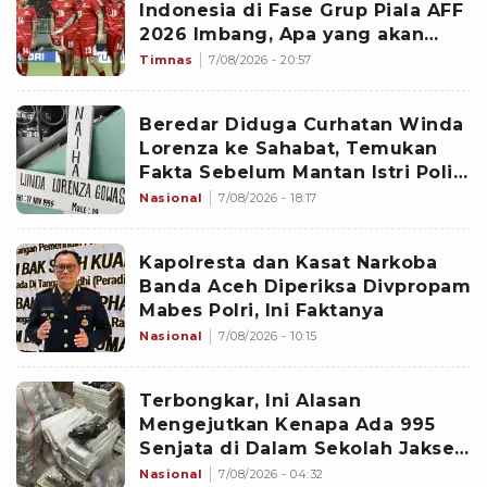
Indonesia di Fase Grup Piala AFF
2026 Imbang, Apa yang akan
Terjadi?
Timnas
7/08/2026 - 20:57
Beredar Diduga Curhatan Winda
Lorenza ke Sahabat, Temukan
Fakta Sebelum Mantan Istri Polisi
di Medan Tewas
Nasional
7/08/2026 - 18:17
Kapolresta dan Kasat Narkoba
Banda Aceh Diperiksa Divpropam
Mabes Polri, Ini Faktanya
Nasional
7/08/2026 - 10:15
Terbongkar, Ini Alasan
Mengejutkan Kenapa Ada 995
Senjata di Dalam Sekolah Jaksel
Sejak 2020
Nasional
7/08/2026 - 04:32