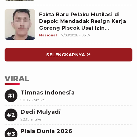
Fakta Baru Pelaku Mutilasi di
Depok: Mendadak Resign Kerja
Goreng Piscok Usai Izin
Interview di Mal
Nasional
7/08/2026 - 06:57
SELENGKAPNYA
VIRAL
Timnas Indonesia
#1
50025 artikel
Dedi Mulyadi
#2
2235 artikel
Piala Dunia 2026
#3