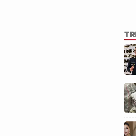
anakusuma, Jakarta, Kamis petang, dia baru
ali dari misi yang mulia: menyalurkan bantuan
nusiaan Indonesia kepada rakyat sipil Palestina di
r Gaza, atau yang populer kini dengan hanya
a".
TR