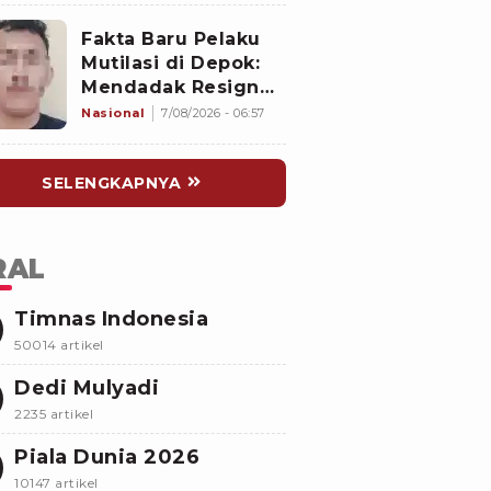
Fakta Baru Pelaku
Mutilasi di Depok:
Mendadak Resign
Kerja Goreng Piscok
Nasional
7/08/2026 - 06:57
Usai Izin Interview
di Mal
SELENGKAPNYA
RAL
Timnas Indonesia
50014 artikel
Dedi Mulyadi
2235 artikel
Piala Dunia 2026
10147 artikel