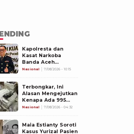
ENDING
Kapolresta dan
Kasat Narkoba
Banda Aceh
Diperiksa
Nasional
7/08/2026 - 10:15
Divpropam Mabes
Polri, Ini Faktanya
Terbongkar, Ini
Alasan Mengejutkan
Kenapa Ada 995
Senjata di Dalam
Nasional
7/08/2026 - 04:32
Sekolah Jaksel
Sejak 2020
Maia Estianty Soroti
Kasus Yurizal Pasien