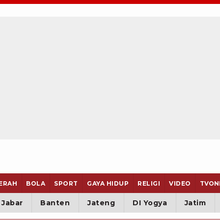
ERAH
BOLA
SPORT
GAYA HIDUP
RELIGI
VIDEO
TVON
Jabar
Banten
Jateng
DI Yogya
Jatim