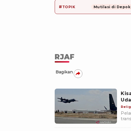
#
TOPIK
Mutilasi di Depok
RJAF
Bagikan
Kis
Relig
Pela
tran
Herc
wila