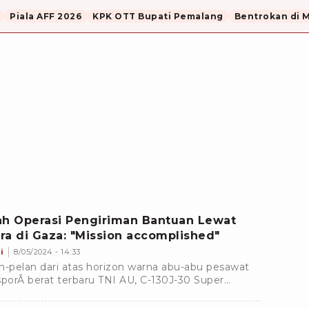
Piala AFF 2026
KPK OTT Bupati Pemalang
Bentrokan di 
ah Operasi Pengiriman Bantuan Lewat
Udara di Gaza: "Mission accomplished"
i
8/05/2024 - 14:33
n-pelan dari atas horizon warna abu-abu pesawat
sporÂ berat terbaru TNI AU, C-130J-30 Super
ules, makin jelas terlihat. Mengudara di atas
yah kendali Pangkalan Udara TNI AU Halim