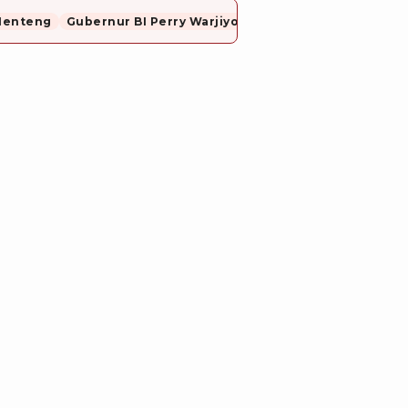
Menteng
Gubernur BI Perry Warjiyo Mundur