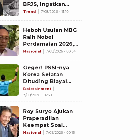
BPJS, Ingatkan
Nakes untuk Jaga
Trend
7/08/2026 - 11:10
Empati
Heboh Usulan MBG
Raih Nobel
Perdamaian 2026,
Istana Akhirnya
Nasional
7/08/2026 - 00:34
Buka Suara
Geger! PSSI-nya
Korea Selatan
Dituding Biayai
Hiburan Seks untuk
Bolatainment
Wasit Asing, KFA
7/08/2026 - 02:21
Buka Suara
Roy Suryo Ajukan
Praperadilan
Keempat Soal
Status Cekal
Nasional
7/08/2026 - 00:15