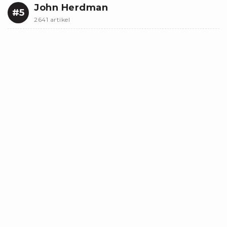
John Herdman
#5
2641 artikel