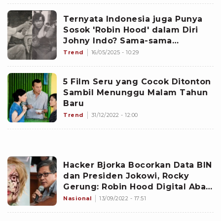
Ternyata Indonesia juga Punya
Sosok 'Robin Hood' dalam Diri
Johny Indo? Sama-sama
Perampok dan Hasilnya Dibagi ke
Trend
16/05/2025 - 10:29
Orang Miskin, tapi Dia...
5 Film Seru yang Cocok Ditonton
Sambil Menunggu Malam Tahun
Baru
Trend
31/12/2022 - 12:00
Hacker Bjorka Bocorkan Data BIN
dan Presiden Jokowi, Rocky
Gerung: Robin Hood Digital Abad
Ini
Nasional
13/09/2022 - 17:51