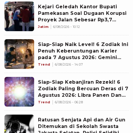
Kejari Geledah Kantor Bupati
Pamekasan Soal Dugaan Korupsi
Proyek Jalan Sebesar Rp3,7
Milliar
Jatim
6/08/2026 - 10:12
Siap-Siap Naik Level! 6 Zodiak Ini
Penuh Keberuntungan Karier
pada 7 Agustus 2026: Gemini
Punya Senjata Utama
Trend
6/08/2026 - 14:07
Siap-Siap Kebanjiran Rezeki! 6
Zodiak Paling Bercuan Deras di 7
Agustus 2026: Libra Panen Dana
Ekstra
Trend
6/08/2026 - 06:28
Ratusan Senjata Api dan Air Gun
Ditemukan di Sekolah Swasta
Jakarta Selatan, Polisi Selidiki