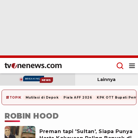
Lainnya
BREAKING
NEWS
#
TOPIK
Mutilasi di Depok
Piala AFF 2026
KPK OTT Bupati Pem
ROBIN HOOD
Preman tapi 'Sultan', Siapa Punya