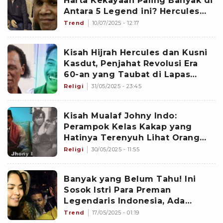
Harta Kekayaan Paling Banyak di
Antara 5 Legend ini? Hercules
atau...
Trend
10/07/2025 - 12:17
Kisah Hijrah Hercules dan Kusni
Kasdut, Penjahat Revolusi Era
60-an yang Taubat di Lapas
Cipinang usai Dibekali Pelajaran
Religi
31/05/2025 - 23:45
Agama
Kisah Mualaf Johny Indo:
Perampok Kelas Kakap yang
Hatinya Terenyuh Lihat Orang
Miskin, Pilih Masuk Islam di Masa
Religi
30/05/2025 - 11:55
Tuanya
Banyak yang Belum Tahu! Ini
Sosok Istri Para Preman
Legendaris Indonesia, Ada
Belahan Jiwa Hercules hingga...
Trend
17/05/2025 - 01:19