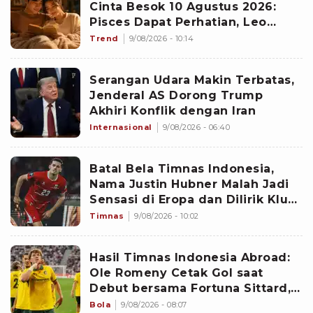
Cinta Besok 10 Agustus 2026:
Pisces Dapat Perhatian, Leo
Makin Dekat dengan Si Dia
Trend
9/08/2026 - 10:14
Serangan Udara Makin Terbatas,
Jenderal AS Dorong Trump
Akhiri Konflik dengan Iran
Internasional
9/08/2026 - 06:40
Batal Bela Timnas Indonesia,
Nama Justin Hubner Malah Jadi
Sensasi di Eropa dan Dilirik Klub
Kasta Teratas
Timnas
9/08/2026 - 10:02
Hasil Timnas Indonesia Abroad:
Ole Romeny Cetak Gol saat
Debut bersama Fortuna Sittard,
Justin Hubner Main Penuh
Bola
9/08/2026 - 08:07