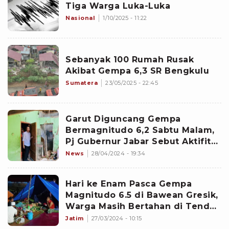
Tiga Warga Luka-Luka
Nasional
1/10/2025 - 11:22
Sebanyak 100 Rumah Rusak
Akibat Gempa 6,3 SR Bengkulu
Sumatera
23/05/2025 - 22:45
Garut Diguncang Gempa
Bermagnitudo 6,2 Sabtu Malam,
Pj Gubernur Jabar Sebut Aktifitas
Masyarakat Telah Pulih
News
28/04/2024 - 19:34
Hari ke Enam Pasca Gempa
Magnitudo 6.5 di Bawean Gresik,
Warga Masih Bertahan di Tenda
Darurat
Jatim
27/03/2024 - 10:15