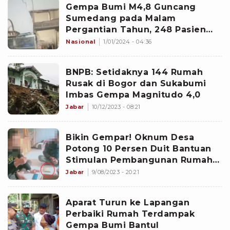
Gempa Bumi M4,8 Guncang
Sumedang pada Malam
Pergantian Tahun, 248 Pasien
Rawat Inap RSUD Harus
Nasional
1/01/2024 - 04:36
Dievakuasi ke Tenda
BNPB: Setidaknya 144 Rumah
Rusak di Bogor dan Sukabumi
Imbas Gempa Magnitudo 4,0
Jabar
10/12/2023 - 08:21
Bikin Gempar! Oknum Desa
Potong 10 Persen Duit Bantuan
Stimulan Pembangunan Rumah
Rusak, Warga Cuma Dapat Rp13,5
Jabar
9/08/2023 - 20:21
Juta
Aparat Turun ke Lapangan
Perbaiki Rumah Terdampak
Gempa Bumi Bantul