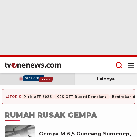
Lainnya
BREAKING
NEWS
#
TOPIK
Piala AFF 2026
KPK OTT Bupati Pemalang
Bentrokan di
RUMAH RUSAK GEMPA
Gempa M 6,5 Guncang Sumenep,