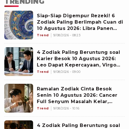
TRENDING
Siap-Siap Digempur Rezeki! 6
Zodiak Paling Berlimpah Cuan di
10 Agustus 2026: Libra Panen
Proyek Emas
Trend
9/08/2026 - 08:23
4 Zodiak Paling Beruntung soal
Karier Besok 10 Agustus 2026:
Leo Dapat Kepercayaan, Virgo
Makin Diperhitungkan
Trend
9/08/2026 - 09:00
Ramalan Zodiak Cinta Besok
Senin 10 Agustus 2026: Cancer
Full Senyum Masalah Kelar,
Scorpio Awas Terprovokasi
Trend
9/08/2026 - 10:16
Kabar Burung di Awal Pekan
4 Zodiak Paling Beruntung soal