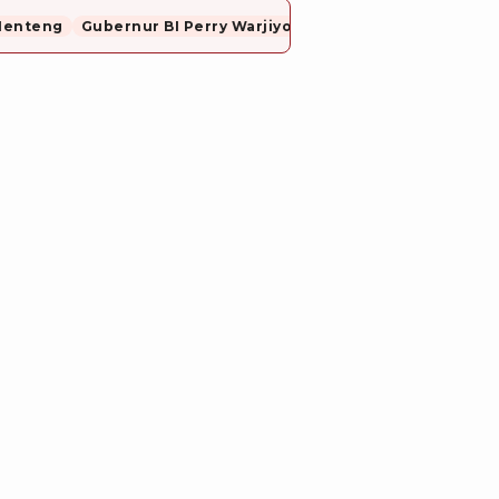
Menteng
Gubernur BI Perry Warjiyo Mundur