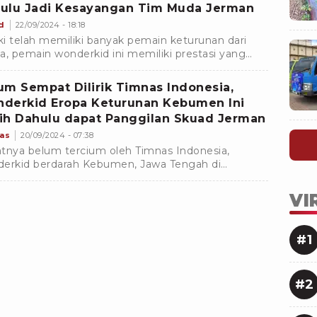
ulu Jadi Kesayangan Tim Muda Jerman
d
22/09/2024 - 18:18
i telah memiliki banyak pemain keturunan dari
a, pemain wonderkid ini memiliki prestasi yang
lang, namun belum pernah dilirik oleh Timnas
nesia
um Sempat Dilirik Timnas Indonesia,
derkid Eropa Keturunan Kebumen Ini
ih Dahulu dapat Panggilan Skuad Jerman
as
20/09/2024 - 07:38
tnya belum tercium oleh Timnas Indonesia,
erkid berdarah Kebumen, Jawa Tengah di
esliga ini akhirnya mendapat panggilan pertama
 tim muda Jerman
VI
#1
#2