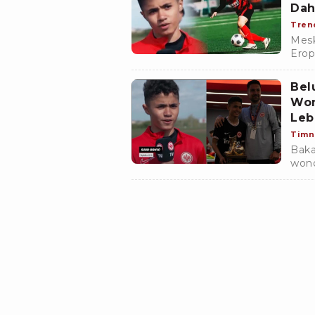
Dah
Tren
Mesk
Erop
gemi
Indo
Bel
Won
Leb
Timn
Baka
wond
Bund
dari