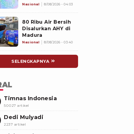
Mengapa Potongan
Nasional
8/08/2026 - 04:03
Tubuh Korban
Belum Juga
80 Ribu Air Bersih
Ditemukan
Disalurkan AHY di
Madura
Nasional
8/08/2026 - 03:40
SELENGKAPNYA
RAL
Timnas Indonesia
50027 artikel
Dedi Mulyadi
2237 artikel