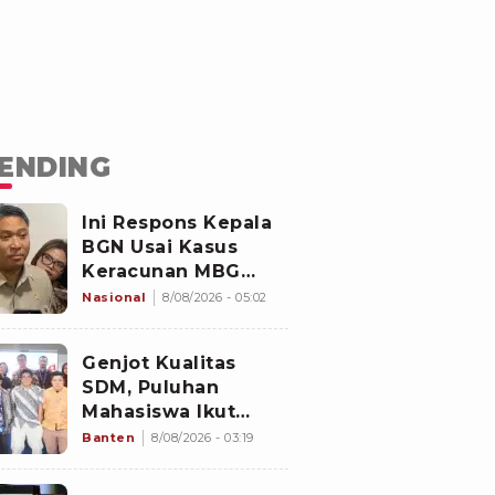
ENDING
Ini Respons Kepala
BGN Usai Kasus
Keracunan MBG
Kembali Terjadi
Nasional
8/08/2026 - 05:02
Genjot Kualitas
SDM, Puluhan
Mahasiswa Ikut
Program di
Banten
8/08/2026 - 03:19
Switzerland