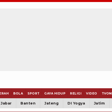
ERAH
BOLA
SPORT
GAYA HIDUP
RELIGI
VIDEO
TVON
Jabar
Banten
Jateng
DI Yogya
Jatim