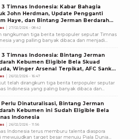
.
 3 Timnas Indonesia: Kabar Bahagia
uk John Herdman, Update Pengganti
m Haye, dan Bintang Jerman Berdarah
umen Eligible Dinaturalisasi
as
27/02/2026 - 08:42
ah rangkuman tiga berita terpopuler seputar Timnas
nesia yang palling banyak dibaca dan menjadi
ha redaksi tvOnenews.com. Baca selengkapnya di
 3 Timnas Indonesia: Bintang Jerman
darah Kebumen Eligible Bela Skuad
uda, Winger Arsenal Terpikat, AFC Sanksi
I Jelang FIFA Series 2026
as
26/02/2026 - 16:47
kut telah dirangkum tiga berita terpopuler seputar
as Indonesia yang paling banyak dibaca dan
adi pilihan redaksi tvOnenews.com. Simak
gkumannya!
 Perlu Dinaturalisasi, Bintang Jerman
darah Kebumen ini Sudah Eligible Bela
nas Indonesia
as
26/02/2026 - 11:56
as Indonesia terus memburu talenta diaspora
 mewujudkan target besar menuju Piala Dunia