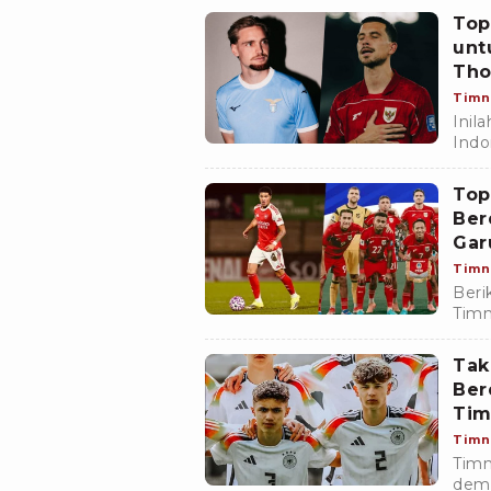
juara
Top
unt
Tho
Keb
Timn
Inil
Indo
pili
sini.
Top
Ber
Gar
PSS
Timn
Beri
Timn
menj
ran
Tak
Ber
Tim
Timn
Timn
demi