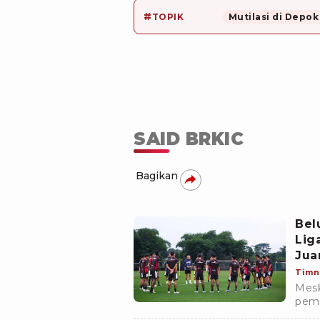
#
TOPIK
Mutilasi di Depok
SAID BRKIC
Bagikan
Bel
Lig
Jua
Sep
Timn
Mesk
pema
Erop