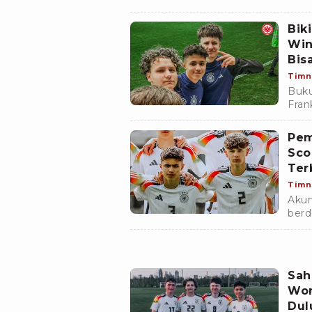
2030
Her
Biki
Win
Bis
Timn
Buku
Fran
Kebu
Indo
Pem
Sco
Ter
Timn
Akun
berd
tale
Soso
Sah
Won
Dul