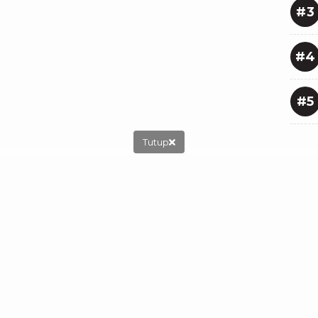
#3
#4
#5
Tutup