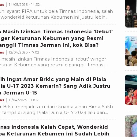
as
14/05/2025 - 14:32
hi syarat FIFA untuk bela Timnas Indonesia, salah
 wonderkid keturunan Kebumen ini justru lebih
 dipanggil timnas Jerman.
A Masih Izinkan Timnas Indonesia 'Rebut'
ger Keturunan Kebumen yang Resmi
anggil Timnas Jerman Ini, kok Bisa?
as
12/04/2025 - 17:02
 masih izinkan Timnas Indonesia 'rebut' winger
runan Kebumen yang resmi dipanggil Timnas
an ini.
ih Ingat Amar Brkic yang Main di Piala
ia U-17 2023 Kemarin? Sang Adik Justru
a Jerman U-15
as
11/04/2025 - 19:07
 Brkic menjadi satu dari skuad asuhan Bima Sakti
 tampil di ajang Piala Dunia U-17 2023 lalu dan
akhiri turnamen di fase grup.Â
nas Indonesia Kalah Cepat, Wonderkid
pa Keturunan Kebumen ini Sudah Lebih