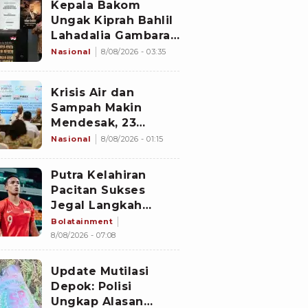
Kepala Bakom
Ungak Kiprah Bahlil
Lahadalia Gambaran
'Indonesia Dream'
Nasional
8/08/2026 - 03:35
Krisis Air dan
Sampah Makin
Mendesak, 23
Negara Berkumpul
Nasional
8/08/2026 - 01:15
di Jakarta Bawa
Solusi
Putra Kelahiran
Pacitan Sukses
Jegal Langkah
Timnas Indonesia
Bolatainment
ke Semifinal Piala
8/08/2026 - 07:08
AFF 2026
Update Mutilasi
Depok: Polisi
Ungkap Alasan