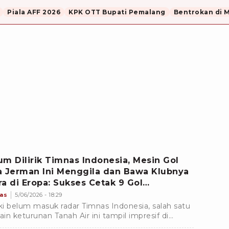
Piala AFF 2026
KPK OTT Bupati Pemalang
Bentrokan di 
um Dilirik Timnas Indonesia, Mesin Gol
a Jerman Ini Menggila dan Bawa Klubnya
ra di Eropa: Sukses Cetak 9 Gol
anjang Musim
as
5/06/2026 - 18:29
i belum masuk radar Timnas Indonesia, salah satu
in keturunan Tanah Air ini tampil impresif di
a. Ia sukses mengantarkan klubnya meraih gelar