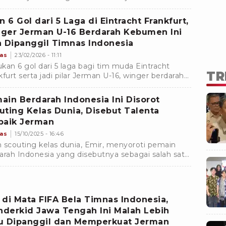
. Bintang Jerman U-16 ini sudah masuk radar John
dman?
n 6 Gol dari 5 Laga di Eintracht Frankfurt,
ger Jerman U-16 Berdarah Kebumen Ini
a Dipanggil Timnas Indonesia
as
23/02/2026 - 11:11
kan 6 gol dari 5 laga bagi tim muda Eintracht
TR
kfurt serta jadi pilar Jerman U-16, winger berdarah
men ini ternyata bisa main untuk Timnas
nesia.
ain Berdarah Indonesia Ini Disorot
uting Kelas Dunia, Disebut Talenta
baik Jerman
as
15/10/2025 - 16:46
 scouting kelas dunia, Emir, menyoroti pemain
arah Indonesia yang disebutnya sebagai salah satu
nta terbaik di Jerman, bahkan Eropa, generasi 2010.
k tersebut adalah Said BrkiÄ.
 di Mata FIFA Bela Timnas Indonesia,
derkid Jawa Tengah Ini Malah Lebih
u Dipanggil dan Memperkuat Jerman