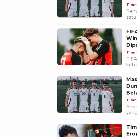
Timn
Penu
satu
dulu
FIF
Win
Dip
Timn
FIFA
ketu
Jerm
Mas
Dun
Bel
Timn
Amar
yang
meng
Tim
Ero