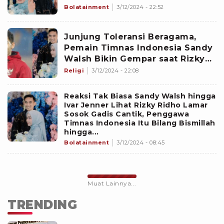
Tahun Sejak SMA, Kesetiaannya
Bolatainment
3/12/2024 - 22:52
Menginspirasi
Junjung Toleransi Beragama,
Pemain Timnas Indonesia Sandy
Walsh Bikin Gempar saat Rizky
Ridho Lamar Sendy Aulia
Religi
3/12/2024 - 22:08
Reaksi Tak Biasa Sandy Walsh hingga
Ivar Jenner Lihat Rizky Ridho Lamar
Sosok Gadis Cantik, Penggawa
Timnas Indonesia Itu Bilang Bismillah
hingga...
Bolatainment
3/12/2024 - 08:45
Muat Lainnya...
TRENDING