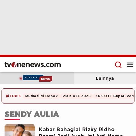
Lainnya
BREAKING
NEWS
#
TOPIK
Mutilasi di Depok
Piala AFF 2026
KPK OTT Bupati Pem
SENDY AULIA
Kabar Bahagia! Rizky Ridho