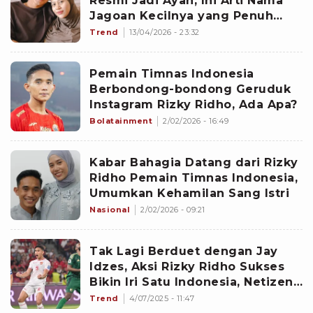
Resmi Jadi Ayah, Ini Arti Nama
Jagoan Kecilnya yang Penuh
Makna
Trend
13/04/2026 - 23:32
Pemain Timnas Indonesia
Berbondong-bondong Geruduk
Instagram Rizky Ridho, Ada Apa?
Bolatainment
2/02/2026 - 16:49
Kabar Bahagia Datang dari Rizky
Ridho Pemain Timnas Indonesia,
Umumkan Kehamilan Sang Istri
Nasional
2/02/2026 - 09:21
Tak Lagi Berduet dengan Jay
Idzes, Aksi Rizky Ridho Sukses
Bikin Iri Satu Indonesia, Netizen:
Ya Allah, Pengen
Trend
4/07/2025 - 11:47