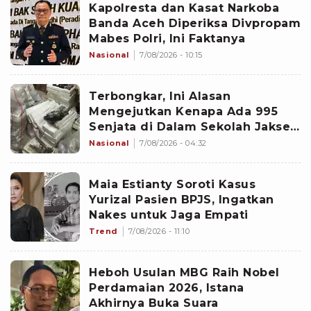
Kapolresta dan Kasat Narkoba
Banda Aceh Diperiksa Divpropam
Mabes Polri, Ini Faktanya
Nasional
7/08/2026 - 10:15
Terbongkar, Ini Alasan
Mengejutkan Kenapa Ada 995
Senjata di Dalam Sekolah Jaksel
Sejak 2020
Nasional
7/08/2026 - 04:32
Maia Estianty Soroti Kasus
Yurizal Pasien BPJS, Ingatkan
Nakes untuk Jaga Empati
Trend
7/08/2026 - 11:10
Heboh Usulan MBG Raih Nobel
Perdamaian 2026, Istana
Akhirnya Buka Suara