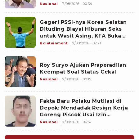
Nasional
7/08/2026 - 00:34
Geger! PSSI-nya Korea Selatan
Dituding Biayai Hiburan Seks
untuk Wasit Asing, KFA Buka
Suara
Bolatainment
7/08/2026 - 02:21
Roy Suryo Ajukan Praperadilan
Keempat Soal Status Cekal
Nasional
7/08/2026 - 00:15
Fakta Baru Pelaku Mutilasi di
Depok: Mendadak Resign Kerja
Goreng Piscok Usai Izin
Interview di Mal
Nasional
7/08/2026 - 06:57