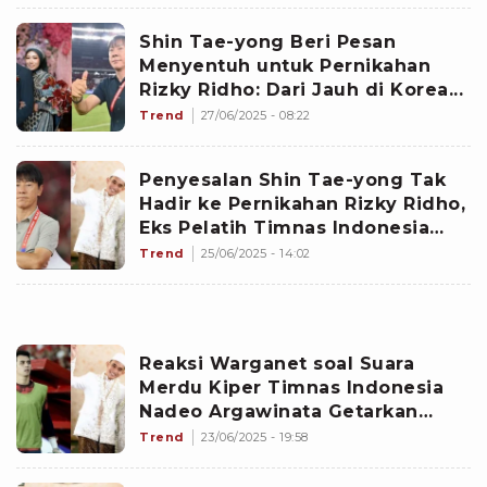
Shin Tae-yong Beri Pesan
Menyentuh untuk Pernikahan
Rizky Ridho: Dari Jauh di Korea...
Trend
27/06/2025 - 08:22
Penyesalan Shin Tae-yong Tak
Hadir ke Pernikahan Rizky Ridho,
Eks Pelatih Timnas Indonesia
Berharap agar Kapten Persija
Trend
25/06/2025 - 14:02
itu...
Reaksi Warganet soal Suara
Merdu Kiper Timnas Indonesia
Nadeo Argawinata Getarkan
Pernikahan Rizky Ridho: Kalau
Trend
23/06/2025 - 19:58
sama Mees...