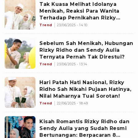
Tak Kuasa Melihat Idolanya
Menikah, Reaksi Para Wanita
Terhadap Pernikahan Rizky
Ridho dan Sendy Aulia Bikin
Trend
23/06/2025 - 14:10
Ngakak: Patah Hati!
Sebelum Sah Menikah, Hubungan
Rizky Ridho dan Sendy Aulia
Ternyata Pernah Tak Direstui?
Trend
23/06/2025 - 13:14
Hari Patah Hati Nasional, Rizky
Ridho Sah Nikahi Pujaan Hatinya,
Nilai Maharnya Tuai Sorotan!
Trend
22/06/2025 - 18:49
Kisah Romantis Rizky Ridho dan
Sendy Aulia yang Sudah Resmi
Bertunangan: Berpacaran 8