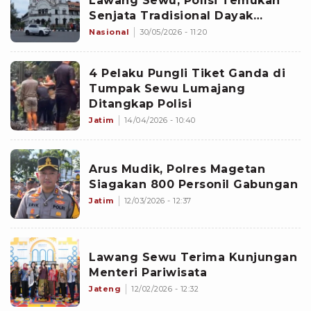
Lawang Sewu, Polisi Temukan
Senjata Tradisional Dayak
hingga Dugaan Uji Nyali
Nasional
30/05/2026 - 11:20
4 Pelaku Pungli Tiket Ganda di
Tumpak Sewu Lumajang
Ditangkap Polisi
Jatim
14/04/2026 - 10:40
Arus Mudik, Polres Magetan
Siagakan 800 Personil Gabungan
Jatim
12/03/2026 - 12:37
Lawang Sewu Terima Kunjungan
Menteri Pariwisata
Jateng
12/02/2026 - 12:32