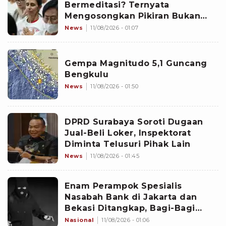
Bermeditasi? Ternyata
Mengosongkan Pikiran Bukan
Satu-satunya Cara
News
11/08/2026 - 01:07
Gempa Magnitudo 5,1 Guncang
Bengkulu
News
11/08/2026 - 01:50
DPRD Surabaya Soroti Dugaan
Jual-Beli Loker, Inspektorat
Diminta Telusuri Pihak Lain
News
11/08/2026 - 01:45
Enam Perampok Spesialis
Nasabah Bank di Jakarta dan
Bekasi Ditangkap, Bagi-Bagi
Tugas Terstruktur
Nasional
11/08/2026 - 01:06