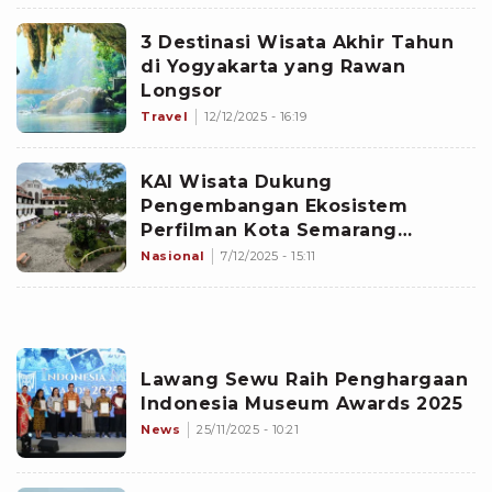
3 Destinasi Wisata Akhir Tahun
di Yogyakarta yang Rawan
Longsor
Travel
12/12/2025 - 16:19
KAI Wisata Dukung
Pengembangan Ekosistem
Perfilman Kota Semarang
melalui Lawang Sewu Short Film
Nasional
7/12/2025 - 15:11
Festival 2025
Lawang Sewu Raih Penghargaan
Indonesia Museum Awards 2025
News
25/11/2025 - 10:21