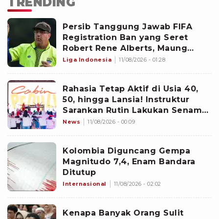
TRENDING
Persib Tanggung Jawab FIFA
Registration Ban yang Seret
Robert Rene Alberts, Maung
Bandung Selesaikan Bursa
Liga Indonesia
11/08/2026 - 01:28
Transfer Pemain Lebih Cepat?
Rahasia Tetap Aktif di Usia 40,
50, hingga Lansia! Instruktur
Sarankan Rutin Lakukan Senam
Ini
News
11/08/2026 - 00:09
Kolombia Diguncang Gempa
Magnitudo 7,4, Enam Bandara
Ditutup
Internasional
11/08/2026 - 02:02
Kenapa Banyak Orang Sulit