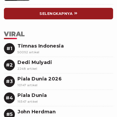
SELENGKAPNYA
VIRAL
Timnas Indonesia
#1
50092 artikel
Dedi Mulyadi
#2
2248 artikel
Piala Dunia 2026
#3
10147 artikel
Piala Dunia
#4
19347 artikel
John Herdman
#5