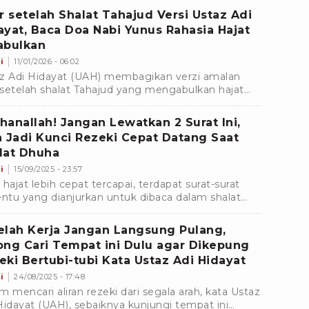
jud.
ir setelah Shalat Tahajud Versi Ustaz Adi
ayat, Baca Doa Nabi Yunus Rahasia Hajat
abulkan
i
11/01/2026 - 06:02
z Adi Hidayat (UAH) membagikan verzi amalan
r setelah shalat Tahajud yang mengabulkan hajat
t bacaan Doa Nabi Yunus AS digetarkan sebanyak
li.
hanallah! Jangan Lewatkan 2 Surat Ini,
a Jadi Kunci Rezeki Cepat Datang Saat
lat Dhuha
i
15/09/2025 - 23:57
 hajat lebih cepat tercapai, terdapat surat-surat
entu yang dianjurkan untuk dibaca dalam shalat
a, sesuai dengan permintaan doa, termasuk
m urusan rezeki.
elah Kerja Jangan Langsung Pulang,
ong Cari Tempat ini Dulu agar Dikepung
eki Bertubi-tubi Kata Ustaz Adi Hidayat
i
24/08/2025 - 17:48
m mencari aliran rezeki dari segala arah, kata Ustaz
Hidayat (UAH), sebaiknya kunjungi tempat ini