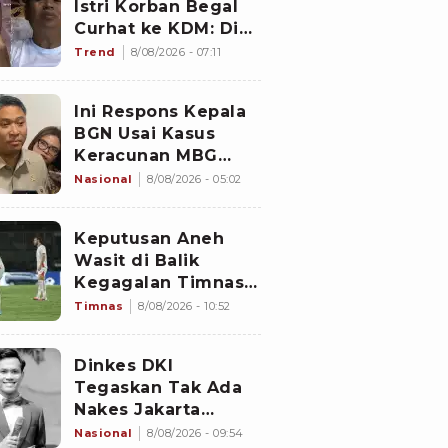
Istri Korban Begal
Curhat ke KDM: Dia
Abis Shalat Tahajud
Trend
8/08/2026 - 07:11
Ini Respons Kepala
BGN Usai Kasus
Keracunan MBG
Kembali Terjadi
Nasional
8/08/2026 - 05:02
Keputusan Aneh
Wasit di Balik
Kegagalan Timnas
Indonesia Lolos
Timnas
8/08/2026 - 10:52
Semifinal Piala AFF
2026, Untungkan
Dinkes DKI
Singapura dan
Tegaskan Tak Ada
Rugikan Garuda
Nakes Jakarta
Mencibir Curhatan
Nasional
8/08/2026 - 09:54