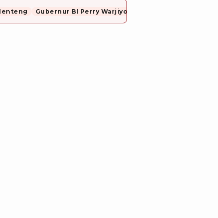
Menteng
Gubernur BI Perry Warjiyo Mundur