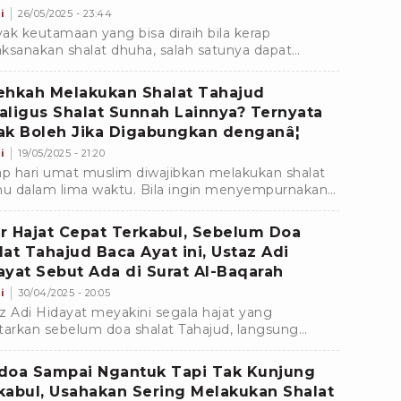
i
26/05/2025 - 23:44
ak keutamaan yang bisa diraih bila kerap
ksanakan shalat dhuha, salah satunya dapat
abulkan hajat dan memberikan rezeki berlimpah.
plah Shalat Dhuha dengan doa ini
ehkah Melakukan Shalat Tahajud
aligus Shalat Sunnah Lainnya? Ternyata
ak Boleh Jika Digabungkan denganâ¦
i
19/05/2025 - 21:20
ap hari umat muslim diwajibkan melakukan shalat
hu dalam lima waktu. Bila ingin menyempurnakan
 dapat melakukan shalat sunnah, seperti shalat
jud
r Hajat Cepat Terkabul, Sebelum Doa
lat Tahajud Baca Ayat ini, Ustaz Adi
ayat Sebut Ada di Surat Al-Baqarah
i
30/04/2025 - 20:05
z Adi Hidayat meyakini segala hajat yang
tarkan sebelum doa shalat Tahajud, langsung
rima Allah SWT jika membaca ayat Al-Quran di
t Al-Baqarah.
doa Sampai Ngantuk Tapi Tak Kunjung
kabul, Usahakan Sering Melakukan Shalat