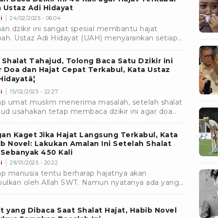
 Ustaz Adi Hidayat
i
24/02/2025 - 06:04
an dzikir ini sangat spesial membantu hajat
abah. Ustaz Adi Hidayat (UAH) menyarankan setiap
lah shalat Tahajud dan sebelum Subuh dibaca 40
 Shalat Tahajud, Tolong Baca Satu Dzikir ini
 Doa dan Hajat Cepat Terkabul, Kata Ustaz
Hidayatâ¦
i
15/02/2025 - 22:27
ap umat muslim menerima masalah, setelah shalat
jud usahakan tetap membaca dzikir ini agar doa
bulkan. Ustaz Adi Hidayat berikan penjelasannya.
an Kaget Jika Hajat Langsung Terkabul, Kata
b Novel: Lakukan Amalan Ini Setelah Shalat
 Sebanyak 450 Kali
i
29/01/2025 - 20:22
ap manusia tentu berharap hajatnya akan
bulkan oleh Allah SWT. Namun nyatanya ada yang
abul dan ada tidak, jikaÂ jika terkabul juga belum
u secara cepat. Namun kabar baiknya, kata Habib
l ada amalan yang dapat membuat hajat
t yang Dibaca Saat Shalat Hajat, Habib Novel