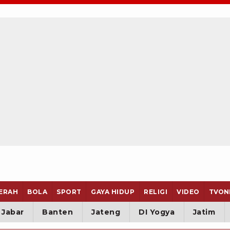
ERAH
BOLA
SPORT
GAYA HIDUP
RELIGI
VIDEO
TVON
Jabar
Banten
Jateng
DI Yogya
Jatim