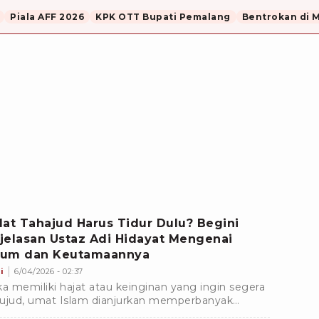
Piala AFF 2026
KPK OTT Bupati Pemalang
Bentrokan di 
lat Tahajud Harus Tidur Dulu? Begini
jelasan Ustaz Adi Hidayat Mengenai
um dan Keutamaannya
i
6/04/2026 - 02:37
ka memiliki hajat atau keinginan yang ingin segera
ujud, umat Islam dianjurkan memperbanyak
ah, salah satunya dengan menunaikan shalat