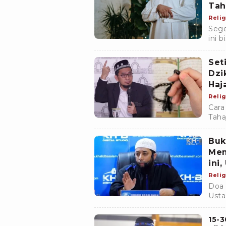
Tah
Relig
Sege
ini 
keut
Set
Dzi
Haj
Relig
Cara
Taha
umat
dziki
Buk
Mem
ini
Relig
Doa 
Usta
wakt
mome
15-3