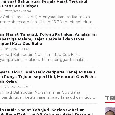
r ini saat Sahur agar Segala Hajat Terkabul
 Ustaz Adi Hidayat
i
17/03/2025 - 22:54
z Adi Hidayat (UAH) menyarankan ketika masih
r membaca amalan zikir ini 15-30 menit sebelum
k waktu shalat Subuh agar hajat dikabulkan Allah
.
n Shalat Tahajud, Tolong Rutinkan Amalan ini
epertiga Malam, Hajat Terkabul dan Dosa
mpuni Kata Gus Baha
i
8/03/2025 - 21:43
hmad Bahauddin Nursalim atau Gus Baha
ampaikan, amalan satu ini pengganti shalat
jud mengabulkan hajat dan dosa diampuni di
u sepertiga malam.
yata Tidur Lebih Baik daripada Tahajud kalau
h Punya Tujuan seperti ini, Menurut Gus Baha
h Keliru
i
26/02/2025 - 22:06
hmad Bahauddin Nursalim alias Gus Baha
TR
andingkan keutamaan shalat Tahajud dan tidur.
ma ibadah sunnahnya memiliki tujuan ini, hajat sulit
abul.
in Habis Shalat Tahajud, Setiap Sebelum
h Baca Dzikir ini 40 Kali agar Hajat Terkabul