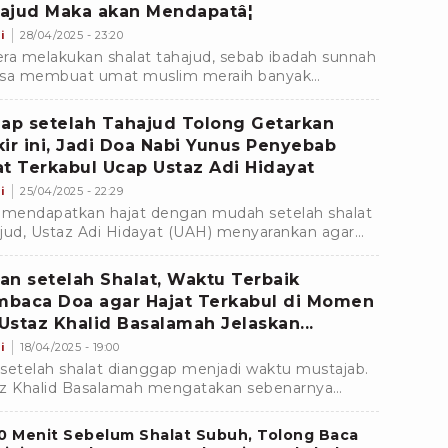
ajud Maka akan Mendapatâ¦
i
28/04/2025 - 23:20
ra melakukan shalat tahajud, sebab ibadah sunnah
bisa membuat umat muslim meraih banyak
amaan. Berikut keutamaan yang akan diraih
iap setelah Tahajud Tolong Getarkan
kir ini, Jadi Doa Nabi Yunus Penyebab
at Terkabul Ucap Ustaz Adi Hidayat
i
25/04/2025 - 22:29
 mendapatkan hajat dengan mudah setelah shalat
jud, Ustaz Adi Hidayat (UAH) menyarankan agar
 Muslim baca Doa Nabi Yunus AS sebagai amalan
r.
an setelah Shalat, Waktu Terbaik
baca Doa agar Hajat Terkabul di Momen
, Ustaz Khalid Basalamah Jelaskan...
i
18/04/2025 - 19:00
setelah shalat dianggap menjadi waktu mustajab.
z Khalid Basalamah mengatakan sebenarnya
u terbaik membaca doa menyampaikan hajat di 5
n ini.
0 Menit Sebelum Shalat Subuh, Tolong Baca