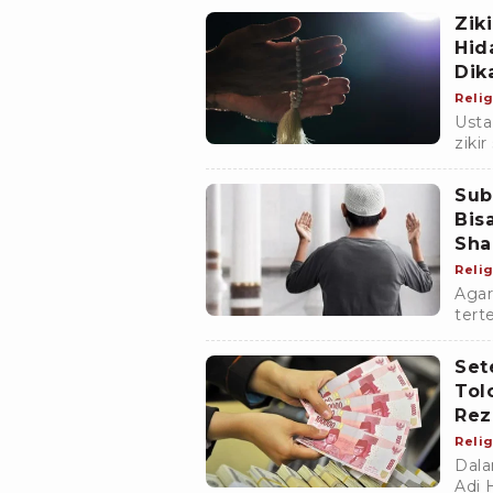
Taha
Zik
Hid
Dik
Relig
Usta
ziki
lewa
40 ka
Sub
Bis
Sha
Relig
Agar
tert
Dhuh
dala
Set
Tol
Rez
Relig
Dala
Adi 