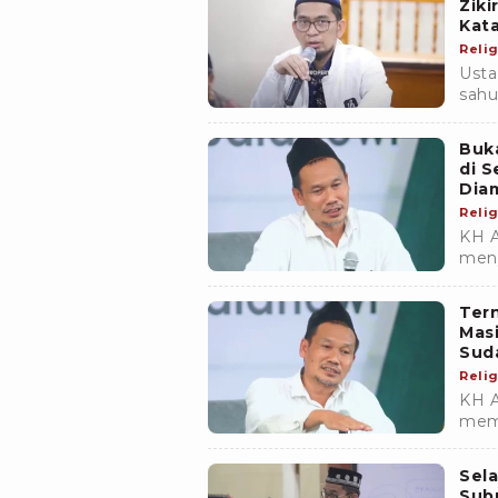
Ziki
Kata
Relig
Usta
sahu
masu
SWT
Buka
di S
Dia
Relig
KH A
meny
Taha
wakt
Tern
Masi
Suda
Relig
KH A
memb
Sela
terk
Sela
Subu