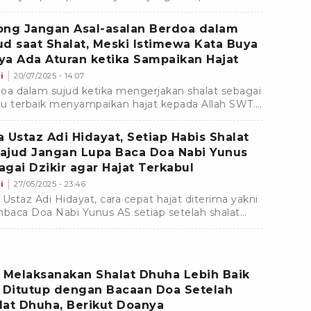
ka pulang kerja agar keberkahannya tidak sia-sia.
ong Jangan Asal-asalan Berdoa dalam
ud saat Shalat, Meski Istimewa Kata Buya
ya Ada Aturan ketika Sampaikan Hajat
i
20/07/2025 - 14:07
oa dalam sujud ketika mengerjakan shalat sebagai
u terbaik menyampaikan hajat kepada Allah SWT.
pi, Buya Yahya mengingatkan dua aturan penting
ka berdoa saat sujud. Apa?
a Ustaz Adi Hidayat, Setiap Habis Shalat
ajud Jangan Lupa Baca Doa Nabi Yunus
agai Dzikir agar Hajat Terkabul
i
27/05/2025 - 23:46
 Ustaz Adi Hidayat, cara cepat hajat diterima yakni
aca Doa Nabi Yunus AS setiap setelah shalat
jud karena menjadi amalan dzikir di sepertiga
am.
a Melaksanakan Shalat Dhuha Lebih Baik
a Ditutup dengan Bacaan Doa Setelah
lat Dhuha, Berikut Doanya