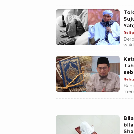
keti
Tol
Suj
Yah
Relig
Berd
wakt
Teta
keti
Kat
Tah
seb
Relig
Bagi
memb
Taha
mal
Bil
bil
Sha