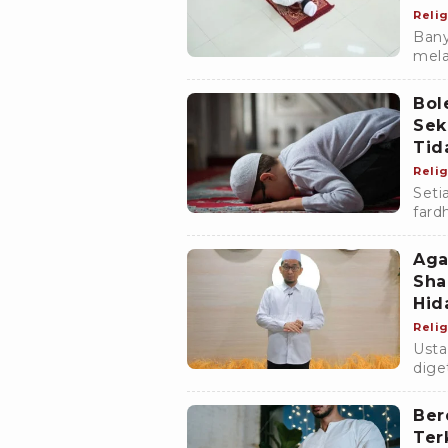
Relig
Bany
mela
meng
Tutu
Bol
Sek
Tid
Relig
Seti
fard
maka
taha
Aga
Sha
Hid
Relig
Usta
dige
dite
Sura
Ber
Ter