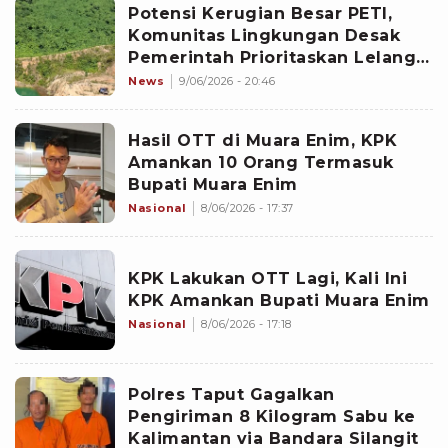
Potensi Kerugian Besar PETI,
Komunitas Lingkungan Desak
Pemerintah Prioritaskan Lelang
WIUP Muratara
News
9/06/2026 - 20:46
Hasil OTT di Muara Enim, KPK
Amankan 10 Orang Termasuk
Bupati Muara Enim
Nasional
8/06/2026 - 17:37
KPK Lakukan OTT Lagi, Kali Ini
KPK Amankan Bupati Muara Enim
Nasional
8/06/2026 - 17:18
Polres Taput Gagalkan
Pengiriman 8 Kilogram Sabu ke
Kalimantan via Bandara Silangit