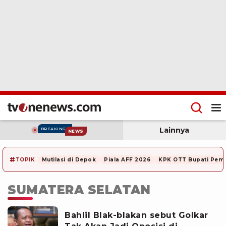
Lainnya
BREAKING
NEWS
#
TOPIK
Mutilasi di Depok
Piala AFF 2026
KPK OTT Bupati Pem
SUMATERA SELATAN
Bahlil Blak-blakan sebut Golkar