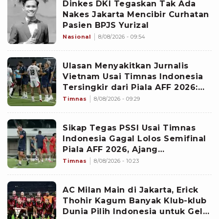
Dinkes DKI Tegaskan Tak Ada
Nakes Jakarta Mencibir Curhatan
Pasien BPJS Yurizal
Nasional
8/08/2026 - 09:54
Ulasan Menyakitkan Jurnalis
Vietnam Usai Timnas Indonesia
Tersingkir dari Piala AFF 2026:
Memalukan!
Timnas
8/08/2026 - 09:29
Sikap Tegas PSSI Usai Timnas
Indonesia Gagal Lolos Semifinal
Piala AFF 2026, Ajang
Selanjutnya Jadi Pembuktian
Timnas
8/08/2026 - 10:23
Garuda
AC Milan Main di Jakarta, Erick
Thohir Kagum Banyak Klub-klub
Dunia Pilih Indonesia untuk Gelar