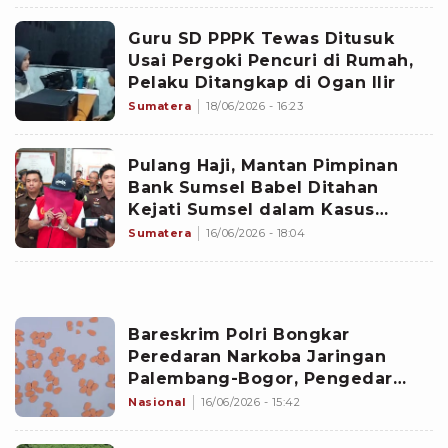
Guru SD PPPK Tewas Ditusuk
Usai Pergoki Pencuri di Rumah,
Pelaku Ditangkap di Ogan Ilir
Sumatera
18/06/2026 - 16:23
Pulang Haji, Mantan Pimpinan
Bank Sumsel Babel Ditahan
Kejati Sumsel dalam Kasus
Dugaan Korupsi KUR Rp3,9 Miliar
Sumatera
16/06/2026 - 18:04
Bareskrim Polri Bongkar
Peredaran Narkoba Jaringan
Palembang-Bogor, Pengedar
hingga Pengendali Kurir
Nasional
16/06/2026 - 15:42
Ditangkap