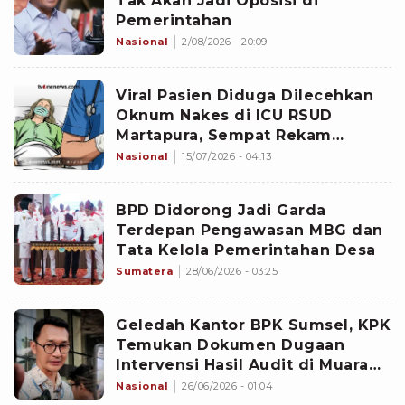
Tak Akan Jadi Oposisi di
Pemerintahan
Nasional
2/08/2026 - 20:09
Viral Pasien Diduga Dilecehkan
Oknum Nakes di ICU RSUD
Martapura, Sempat Rekam
hingga Pintu Ruangan Terkunci
Nasional
15/07/2026 - 04:13
BPD Didorong Jadi Garda
Terdepan Pengawasan MBG dan
Tata Kelola Pemerintahan Desa
Sumatera
28/06/2026 - 03:25
Geledah Kantor BPK Sumsel, KPK
Temukan Dokumen Dugaan
Intervensi Hasil Audit di Muara
Enim
Nasional
26/06/2026 - 01:04