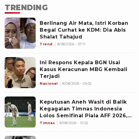
TRENDING
Berlinang Air Mata, Istri Korban
Begal Curhat ke KDM: Dia Abis
Shalat Tahajud
Trend
8/08/2026 - 07:11
Ini Respons Kepala BGN Usai
Kasus Keracunan MBG Kembali
Terjadi
Nasional
8/08/2026 - 05:02
Keputusan Aneh Wasit di Balik
Kegagalan Timnas Indonesia
Lolos Semifinal Piala AFF 2026,
Untungkan Singapura dan
Timnas
8/08/2026 - 10:52
Rugikan Garuda