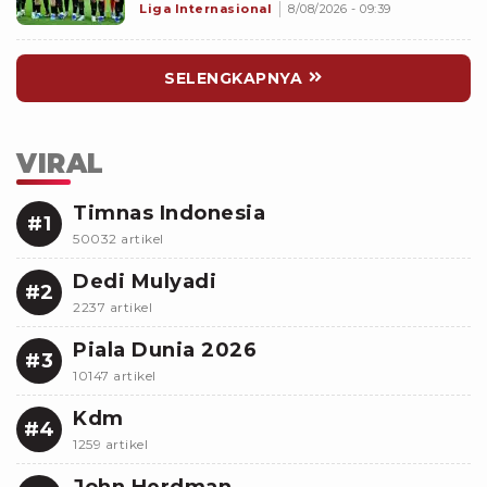
Pramusim: Dampaknya Positif
Liga Internasional
8/08/2026 - 09:39
SELENGKAPNYA
VIRAL
Timnas Indonesia
#1
50032 artikel
Dedi Mulyadi
#2
2237 artikel
Piala Dunia 2026
#3
10147 artikel
Kdm
#4
1259 artikel