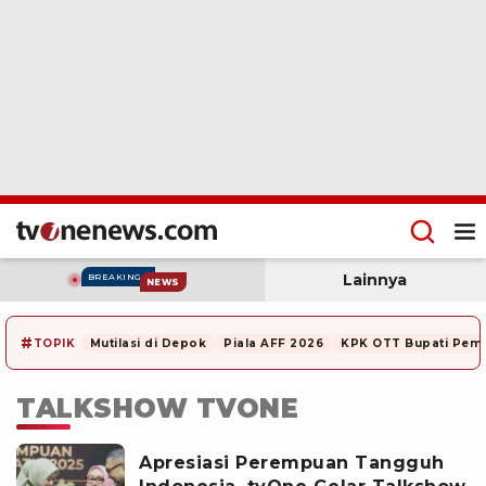
Lainnya
BREAKING
NEWS
#
TOPIK
Mutilasi di Depok
Piala AFF 2026
KPK OTT Bupati Pem
TALKSHOW TVONE
Apresiasi Perempuan Tangguh