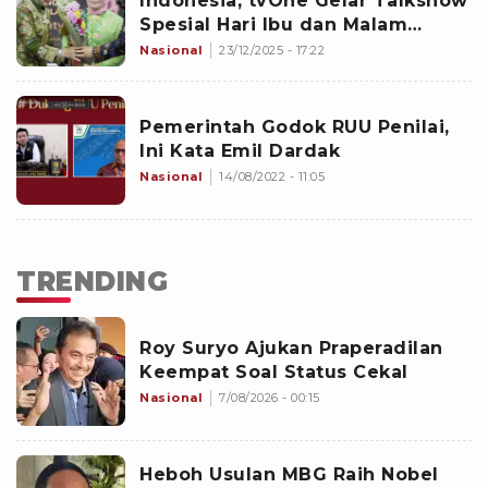
Indonesia, tvOne Gelar Talkshow
Spesial Hari Ibu dan Malam
Penghargaan Perempuan
Nasional
23/12/2025 - 17:22
Inspiratif 2025
Pemerintah Godok RUU Penilai,
Ini Kata Emil Dardak
Nasional
14/08/2022 - 11:05
TRENDING
Roy Suryo Ajukan Praperadilan
Keempat Soal Status Cekal
Nasional
7/08/2026 - 00:15
Heboh Usulan MBG Raih Nobel