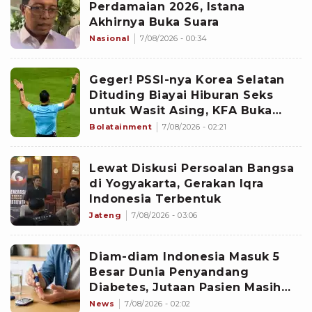
Perdamaian 2026, Istana
Akhirnya Buka Suara
Nasional
7/08/2026 - 00:34
Geger! PSSI-nya Korea Selatan
Dituding Biayai Hiburan Seks
untuk Wasit Asing, KFA Buka
Suara
Bolatainment
7/08/2026 - 02:21
Lewat Diskusi Persoalan Bangsa
di Yogyakarta, Gerakan Iqra
Indonesia Terbentuk
Jateng
7/08/2026 - 03:06
Diam-diam Indonesia Masuk 5
Besar Dunia Penyandang
Diabetes, Jutaan Pasien Masih
Kesulitan Berobat
News
7/08/2026 - 02:02