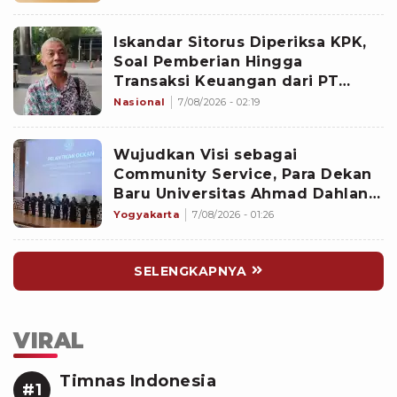
Iskandar Sitorus Diperiksa KPK,
Soal Pemberian Hingga
Transaksi Keuangan dari PT
Blueray ke Pejabat di Ditjen Bea
Nasional
7/08/2026 - 02:19
Cukai
Wujudkan Visi sebagai
Community Service, Para Dekan
Baru Universitas Ahmad Dahlan
Diminta Fokus pada Lima
Yogyakarta
7/08/2026 - 01:26
Agenda Strategis
SELENGKAPNYA
VIRAL
Timnas Indonesia
#1