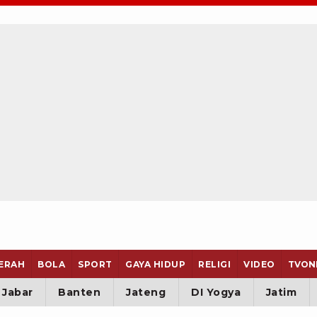
ERAH
BOLA
SPORT
GAYA HIDUP
RELIGI
VIDEO
TVON
Jabar
Banten
Jateng
DI Yogya
Jatim