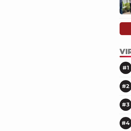
VI
#1
#2
#3
#4