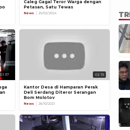
Caleg Gagal Teror Warga dengan
po
Petasan, Satu Tewas
TR
News
25/02/2024
01:37
02:15
uga
Kantor Desa di Hamparan Perak
dan
Deli Serdang Diteror Serangan
Bom Molotov
News
26/10/2021