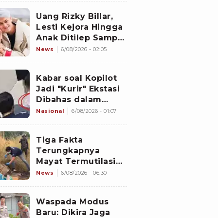
Uang Setoran Raib
Uang Rizky Billar,
Lesti Kejora Hingga
Anak Ditilep Sampai
Rp3,1 Miliar, Pelaku
News
6/08/2026 - 02:05
Disebut Orang
Terdekat
Kabar soal Kopilot
Jadi "Kurir" Ekstasi
Dibahas dalam
Rapat Kabinet
Nasional
6/08/2026 - 01:07
Malaysia
Tiga Fakta
Terungkapnya
Mayat Termutilasi
Dalam Karung
News
6/08/2026 - 06:30
Depok, Korban dan
Pelaku Berkenalan
Waspada Modus
di Media Sosial
Baru: Dikira Jaga