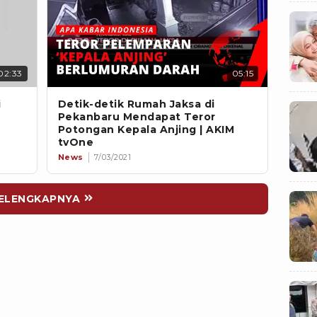
02:33
05:15
i
Detik-detik Rumah Jaksa di
Pekanbaru Mendapat Teror
Potongan Kepala Anjing | AKIM
tvOne
News
7/03/2021
ELENGKAPNYA