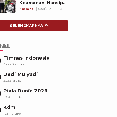
Keamanan, Hansip
Gadungan di
Nasional
6/08/2026 - 04:35
Cakung Tertangkap
Basah Curi Motor
SELENGKAPNYA
RAL
Timnas Indonesia
49990 artikel
Dedi Mulyadi
2232 artikel
Piala Dunia 2026
10146 artikel
Kdm
1254 artikel