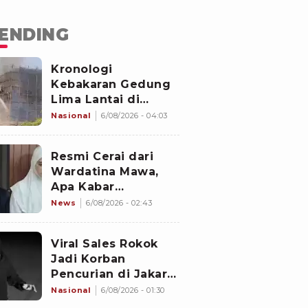
ENDING
Kronologi
Kebakaran Gedung
Lima Lantai di
Cikini, Sempat Coba
Nasional
6/08/2026 - 04:03
Dipadamkan Pakai
APAR
Resmi Cerai dari
Wardatina Mawa,
Apa Kabar
Hubungan Asmara
News
6/08/2026 - 02:43
Insanul Fahmi
dengan Inara Rusli?
Viral Sales Rokok
Jadi Korban
Pencurian di Jakarta
Barat, Sejumlah
Nasional
6/08/2026 - 01:30
Slop Rokok dan