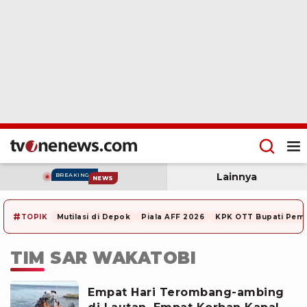
Lainnya
BREAKING
NEWS
#
TOPIK
Mutilasi di Depok
Piala AFF 2026
KPK OTT Bupati Pem
TIM SAR WAKATOBI
Empat Hari Terombang-ambing