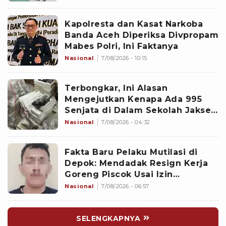
Kapolresta dan Kasat Narkoba
Banda Aceh Diperiksa Divpropam
Mabes Polri, Ini Faktanya
Nasional
7/08/2026 - 10:15
Terbongkar, Ini Alasan
Mengejutkan Kenapa Ada 995
Senjata di Dalam Sekolah Jaksel
Sejak 2020
Nasional
7/08/2026 - 04:32
Fakta Baru Pelaku Mutilasi di
Depok: Mendadak Resign Kerja
Goreng Piscok Usai Izin
Interview di Mal
Nasional
7/08/2026 - 06:57
SELENGKAPNYA