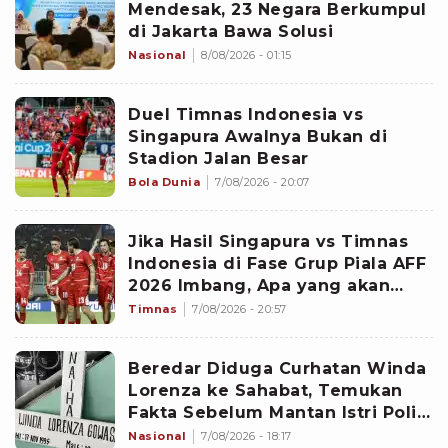
Mendesak, 23 Negara Berkumpul
di Jakarta Bawa Solusi
Nasional
8/08/2026 - 01:15
Duel Timnas Indonesia vs
Singapura Awalnya Bukan di
Stadion Jalan Besar
Bola Dunia
7/08/2026 - 20:07
Jika Hasil Singapura vs Timnas
Indonesia di Fase Grup Piala AFF
2026 Imbang, Apa yang akan
Terjadi?
Timnas
7/08/2026 - 20:57
Beredar Diduga Curhatan Winda
Lorenza ke Sahabat, Temukan
Fakta Sebelum Mantan Istri Polisi
di Medan Tewas
Nasional
7/08/2026 - 18:17