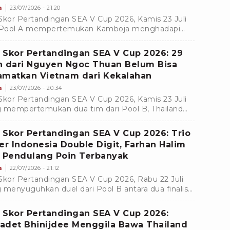
a
23/07/2026 - 21:20
Skor Pertandingan SEA V Cup 2026, Kamis 23 Juli
i Pool A mempertemukan Kamboja menghadapi
pina yang berlangsung di Jakarta International
drome.
 Skor Pertandingan SEA V Cup 2026: 29
n dari Nguyen Ngoc Thuan Belum Bisa
amatkan Vietnam dari Kekalahan
a
23/07/2026 - 20:34
Skor Pertandingan SEA V Cup 2026, Kamis 23 Juli
 mempertemukan dua tim dari Pool B, Thailand
hadapi Vietnam di Jakarta International
drome.
 Skor Pertandingan SEA V Cup 2026: Trio
ter Indonesia Double Digit, Farhan Halim
i Pendulang Poin Terbanyak
a
22/07/2026 - 21:12
Skor Pertandingan SEA V Cup 2026, Rabu 22 Juli
 menyuguhkan duel dari Pool B antara dua finalis
utaran pertama, Timnas Voli Indonesia Vs Kamboja.
 Skor Pertandingan SEA V Cup 2026:
adet Bhinijdee Menggila Bawa Thailand