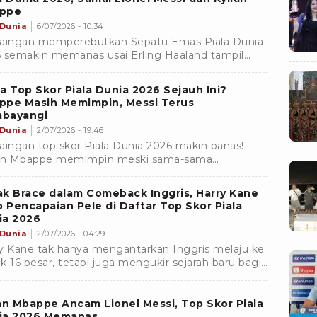
ppe
 Dunia
6/07/2026 - 10:34
aingan memperebutkan Sepatu Emas Piala Dunia
 semakin memanas usai Erling Haaland tampil
lang saat membawa Norwegia menyingkirkan
il pada babak 16 besar. Dua gol yang dicetak sang
a Top Skor Piala Dunia 2026 Sejauh Ini?
er membuat peta persaingan top skor semakin
ppe Masih Memimpin, Messi Terus
t.
bayangi
 Dunia
2/07/2026 - 19:46
aingan top skor Piala Dunia 2026 makin panas!
ian Mbappe memimpin meski sama-sama
oleksi 6 gol dengan Lionel Messi. Simak daftar
kapnya.
k Brace dalam Comeback Inggris, Harry Kane
p Pencapaian Pele di Daftar Top Skor Piala
ia 2026
 Dunia
2/07/2026 - 04:29
y Kane tak hanya mengantarkan Inggris melaju ke
k 16 besar, tetapi juga mengukir sejarah baru bagi
nya sendiri di Piala Dunia
an Mbappe Ancam Lionel Messi, Top Skor Piala
ia 2026 Memanas