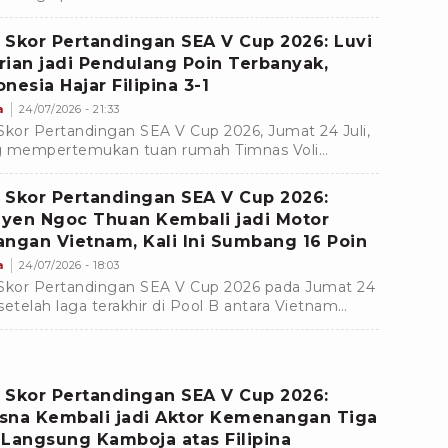
amboja di Jakarta International Velodrome.
 Skor Pertandingan SEA V Cup 2026: Luvi
rian jadi Pendulang Poin Terbanyak,
nesia Hajar Filipina 3-1
a
24/07/2026 - 21:33
Skor Pertandingan SEA V Cup 2026, Jumat 24 Juli,
 mempertemukan tuan rumah Timnas Voli
nesia menghadapi Filipina di Jakarta International
drome.
 Skor Pertandingan SEA V Cup 2026:
yen Ngoc Thuan Kembali jadi Motor
angan Vietnam, Kali Ini Sumbang 16 Poin
a
24/07/2026 - 18:03
Skor Pertandingan SEA V Cup 2026 pada Jumat 24
, setelah laga terakhir di Pool B antara Vietnam
hadapi Myanmar di Jakarta International
drome.
 Skor Pertandingan SEA V Cup 2026:
sna Kembali jadi Aktor Kemenangan Tiga
 Langsung Kamboja atas Filipina