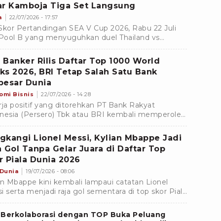
ar Kamboja Tiga Set Langsung
a
22/07/2026 - 17:57
Skor Pertandingan SEA V Cup 2026, Rabu 22 Juli
 Pool B yang menyuguhkan duel Thailand vs
mar yang berlangsung di Jakarta International
drome.
 Banker Rilis Daftar Top 1000 World
ks 2026, BRI Tetap Salah Satu Bank
besar Dunia
omi Bisnis
22/07/2026 - 14:28
rja positif yang ditorehkan PT Bank Rakyat
nesia (Persero) Tbk atau BRI kembali memperoleh
akuan di tingkat internasional. Dalam
ringkatan Top 1000 World Banks 2026 yang
gkangi Lionel Messi, Kylian Mbappe Jadi
rbitkan oleh The Banker, BRI menduduki peringkat
a Gol Tanpa Gelar Juara di Daftar Top
32 secara global
r Piala Dunia 2026
 Dunia
19/07/2026 - 08:06
an Mbappe kini kembali lampaui catatan Lionel
i serta menjadi raja gol sementara di top skor Piala
a 2026.
 Berkolaborasi dengan TOP Buka Peluang