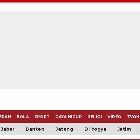
ERAH
BOLA
SPORT
GAYA HIDUP
RELIGI
VIDEO
TVON
Jabar
Banten
Jateng
DI Yogya
Jatim