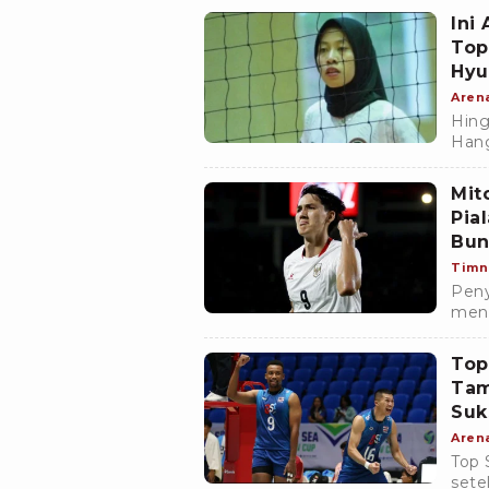
yang
Ini
Top
Hyu
Aren
Hing
Hang
Hyun
Mit
Pia
Bun
Timn
Peny
menu
mem
di l
Top
Tam
Suk
Aren
Top 
sete