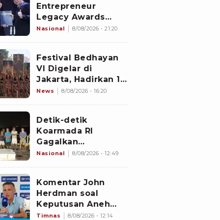
Entrepreneur
Legacy Awards
2026 Digelar di
Nasional
8/08/2026 - 21:20
Jiexpo Kemayoran,
Peserta dari 4
Festival Bedhayan
Negara Adu Karya
VI Digelar di
PMU
Jakarta, Hadirkan 16
Kelompok Tari dari
News
8/08/2026 - 16:20
Berbagai Daerah
Detik-detik
Koarmada RI
Gagalkan
Penyelundupan 1,3
Nasional
8/08/2026 - 12:49
Ton Diduga
Narkotika di
Komentar John
Perairan Bintan
Herdman soal
Keputusan Aneh
Wasit Laga Timnas
Timnas
8/08/2026 - 12:14