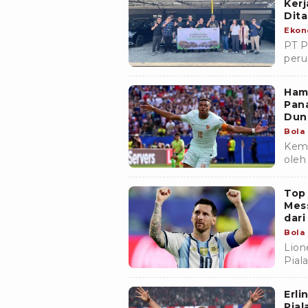
Kerj
Dit
Ekon
PT P
peru
meny
Opti
Hamp
Pan
Dun
Bola
Keme
oleh
Top 
Mess
dari
Bola
Lion
Pial
riva
punc
Erli
Pial