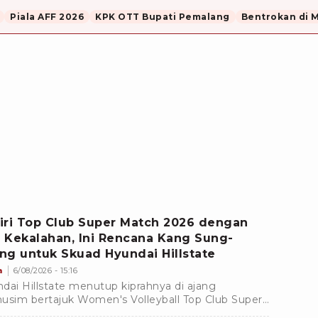
Piala AFF 2026
KPK OTT Bupati Pemalang
Bentrokan di 
iri Top Club Super Match 2026 dengan
 Kekalahan, Ini Rencana Kang Sung-
ng untuk Skuad Hyundai Hillstate
a
6/08/2026 - 15:16
dai Hillstate menutup kiprahnya di ajang
usim bertajuk Women's Volleyball Top Club Super
h 2026 tanpa meraih kemenangan dari dua laga