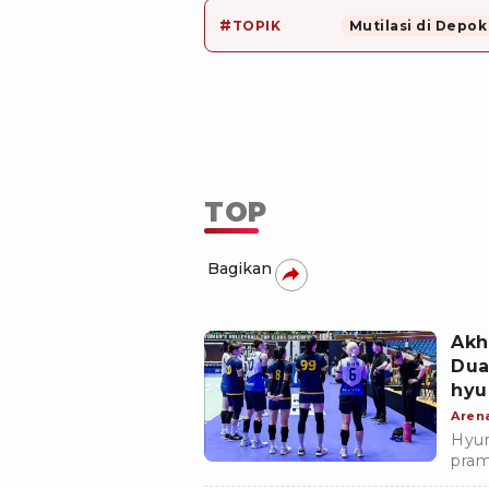
#
TOPIK
Mutilasi di Depok
TOP
Bagikan
Akh
Dua
hyu
Aren
Hyun
pram
Matc