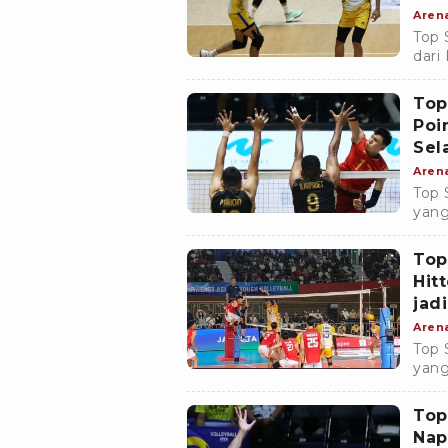
Aren
Top 
dar
Fili
Velo
Top
Poi
Sel
Aren
Top 
yang
meng
Velo
Top
Hit
jad
Aren
Top 
yang
di p
Top
Nap