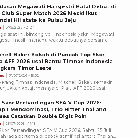
 dimainkan
 Alasan Megawati Hangestri Batal Debut di
 Club Super Match 2026 Meski Ikut
ndai Hillstate ke Pulau Jeju
a
5/08/2026 - 21:24
ga saat ini, bintang voli Indonesia yakni Megawati
estri masih menanti waktu debutnya bersama
dai Hillstate.
chell Baker Kokoh di Puncak Top Skor
la AFF 2026 usai Bantu Timnas Indonesia
gkam Timor Leste
as
31/07/2026 - 19:52
erang Timnas Indonesia, Mitchell Baker, semakin
njukkan ketajamannya di Piala AFF 2026 usai
bantu Skuad Garuda membungkam Timor Leste
aga kedua.
 Skor Pertandingan SEA V Cup 2026:
pil Mendominasi, Trio Hitter Thailand
ses Catatkan Double Digit Poin
a
25/07/2026 - 17:18
Skor Pertandingan SEA V Cup 2026, Sabtu 25 Juli,
lah laga pertama di babak semifinal antara Thailand