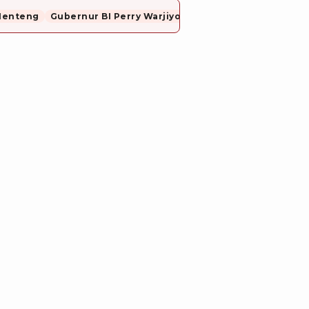
Menteng
Gubernur BI Perry Warjiyo Mundur