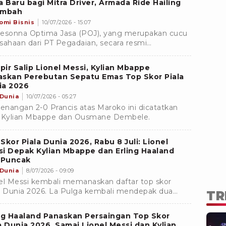
a Baru bagi Mitra Driver, Armada Ride Hailing
ambah
omi Bisnis
10/07/2026 - 15:07
esonna Optima Jasa (POJ), yang merupakan cucu
sahaan dari PT Pegadaian, secara resmi
epakati kerja sama strategis dengan PT Trans
ma Perkasa (TOP).Â
ir Salip Lionel Messi, Kylian Mbappe
askan Perebutan Sepatu Emas Top Skor Piala
ia 2026
 Dunia
10/07/2026 - 05:27
nangan 2-0 Prancis atas Maroko ini dicatatkan
 Kylian Mbappe dan Ousmane Dembele.
Skor Piala Dunia 2026, Rabu 8 Juli: Lionel
i Depak Kylian Mbappe dan Erling Haaland
 Puncak
 Dunia
8/07/2026 - 09:09
el Messi kembali memanaskan daftar top skor
a Dunia 2026. La Pulga kembali mendepak dua
TR
lnya yakni Kylian Mbappe dan Erling Haaland dari
ak.
ng Haaland Panaskan Persaingan Top Skor
a Dunia 2026, Samai Lionel Messi dan Kylian