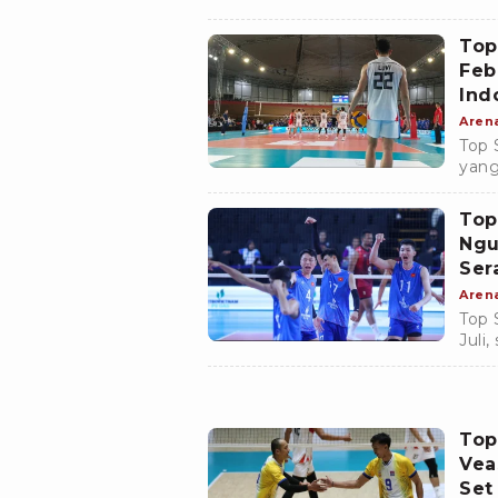
Vs K
Top
Feb
Indo
Aren
Top 
yang
Indo
Velo
Top
Ngu
Ser
Aren
Top 
Juli
meng
Velo
Top
Vea
Set