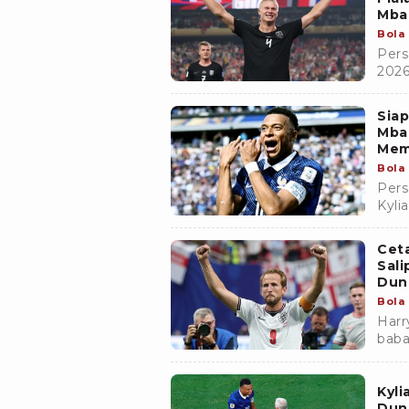
Mba
Bola
Pers
2026
gemi
Bras
Siap
bomb
Mba
keta
Mem
Bola
Pers
Kyl
meng
leng
Ceta
Sali
Dun
Bola
Harr
baba
nama
Kyli
Dun