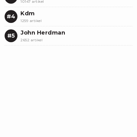
10147 artikel
Kdm
#4
1259 artikel
John Herdman
#5
2652 artikel