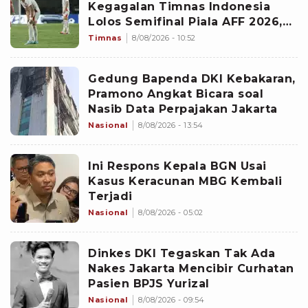
Kegagalan Timnas Indonesia
Lolos Semifinal Piala AFF 2026,
Untungkan Singapura dan
Timnas
8/08/2026 - 10:52
Rugikan Garuda
Gedung Bapenda DKI Kebakaran,
Pramono Angkat Bicara soal
Nasib Data Perpajakan Jakarta
Nasional
8/08/2026 - 13:54
Ini Respons Kepala BGN Usai
Kasus Keracunan MBG Kembali
Terjadi
Nasional
8/08/2026 - 05:02
Dinkes DKI Tegaskan Tak Ada
Nakes Jakarta Mencibir Curhatan
Pasien BPJS Yurizal
Nasional
8/08/2026 - 09:54