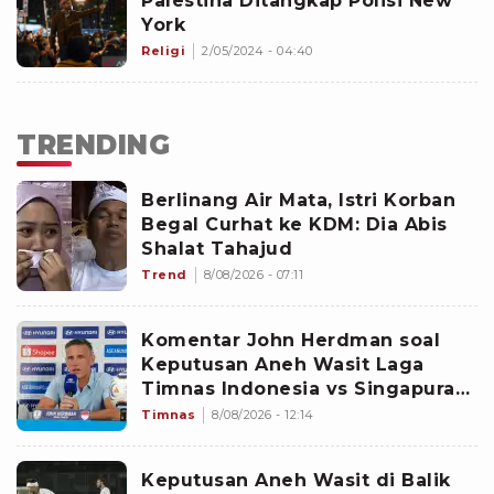
Palestina Ditangkap Polisi New
York
Religi
2/05/2024 - 04:40
TRENDING
Berlinang Air Mata, Istri Korban
Begal Curhat ke KDM: Dia Abis
Shalat Tahajud
Trend
8/08/2026 - 07:11
Komentar John Herdman soal
Keputusan Aneh Wasit Laga
Timnas Indonesia vs Singapura
di Piala AFF 2026: Percuma
Timnas
8/08/2026 - 12:14
Bahas Itu
Keputusan Aneh Wasit di Balik