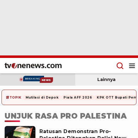
Lainnya
BREAKING
NEWS
#
TOPIK
Mutilasi di Depok
Piala AFF 2026
KPK OTT Bupati Pem
UNJUK RASA PRO PALESTINA
Ratusan Demonstran Pro-