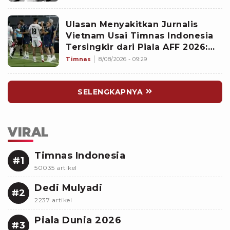
Ulasan Menyakitkan Jurnalis
Vietnam Usai Timnas Indonesia
Tersingkir dari Piala AFF 2026:
Memalukan!
Timnas
8/08/2026 - 09:29
SELENGKAPNYA
VIRAL
Timnas Indonesia
#1
50035 artikel
Dedi Mulyadi
#2
2237 artikel
Piala Dunia 2026
#3