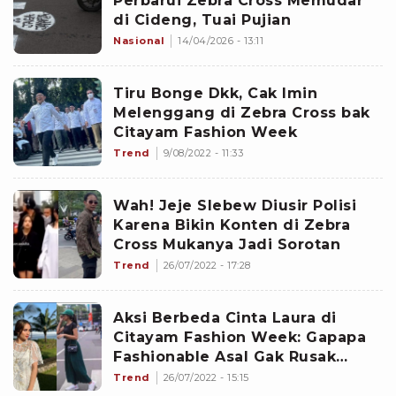
Perbarui Zebra Cross Memudar
di Cideng, Tuai Pujian
Nasional
14/04/2026 - 13:11
Tiru Bonge Dkk, Cak Imin
Melenggang di Zebra Cross bak
Citayam Fashion Week
Trend
9/08/2022 - 11:33
Wah! Jeje Slebew Diusir Polisi
Karena Bikin Konten di Zebra
Cross Mukanya Jadi Sorotan
Trend
26/07/2022 - 17:28
Aksi Berbeda Cinta Laura di
Citayam Fashion Week: Gapapa
Fashionable Asal Gak Rusak
Lingkungan
Trend
26/07/2022 - 15:15