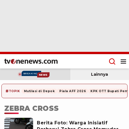
Lainnya
BREAKING
NEWS
#
TOPIK
Mutilasi di Depok
Piala AFF 2026
KPK OTT Bupati Pem
ZEBRA CROSS
Berita Foto: Warga Inisiatif