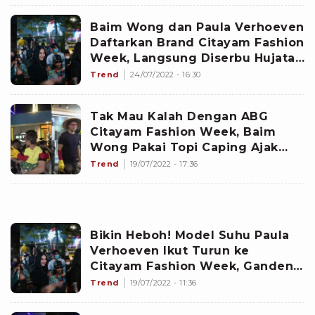
Baim Wong dan Paula Verhoeven
Daftarkan Brand Citayam Fashion
Week, Langsung Diserbu Hujatan
Netizen: Hobi Cari Cuan dari
Trend
24/07/2022 - 16:30
Orang Kelas Bawah?
Tak Mau Kalah Dengan ABG
Citayam Fashion Week, Baim
Wong Pakai Topi Caping Ajak
Anaknya Kiano Kunjungi
Trend
19/07/2022 - 17:36
Sudirman
Bikin Heboh! Model Suhu Paula
Verhoeven Ikut Turun ke
Citayam Fashion Week, Gandeng
Bonge Buat Catwalk Bareng
Trend
19/07/2022 - 11:36