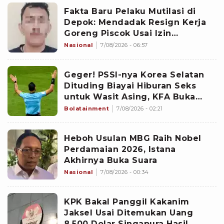
Fakta Baru Pelaku Mutilasi di
Depok: Mendadak Resign Kerja
Goreng Piscok Usai Izin
Interview di Mal
Nasional
7/08/2026 - 06:57
Geger! PSSI-nya Korea Selatan
Dituding Biayai Hiburan Seks
untuk Wasit Asing, KFA Buka
Suara
Bolatainment
7/08/2026 - 02:21
Heboh Usulan MBG Raih Nobel
Perdamaian 2026, Istana
Akhirnya Buka Suara
Nasional
7/08/2026 - 00:34
KPK Bakal Panggil Kakanim
Jaksel Usai Ditemukan Uang
8.500 Dolar Singapura Hasil