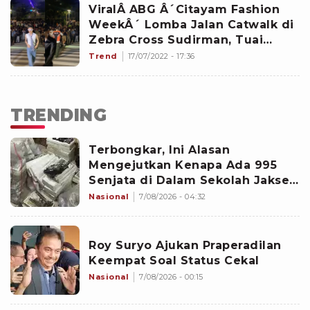
ViralÂ ABG Â´Citayam Fashion
WeekÂ´ Lomba Jalan Catwalk di
Zebra Cross Sudirman, Tuai
Pujian Dari Netizen: Keren
Trend
17/07/2022 - 17:36
Banget, Harus Disupport!
TRENDING
Terbongkar, Ini Alasan
Mengejutkan Kenapa Ada 995
Senjata di Dalam Sekolah Jaksel
Sejak 2020
Nasional
7/08/2026 - 04:32
Roy Suryo Ajukan Praperadilan
Keempat Soal Status Cekal
Nasional
7/08/2026 - 00:15