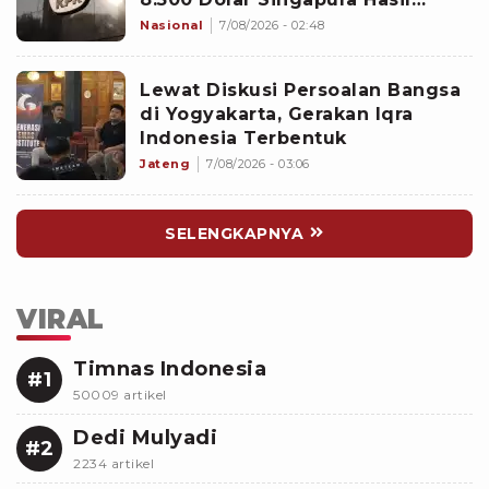
Penggeledahan
Nasional
7/08/2026 - 02:48
Lewat Diskusi Persoalan Bangsa
di Yogyakarta, Gerakan Iqra
Indonesia Terbentuk
Jateng
7/08/2026 - 03:06
SELENGKAPNYA
VIRAL
Timnas Indonesia
#1
50009 artikel
Dedi Mulyadi
#2
2234 artikel