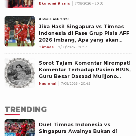
Awards 2026
Ekonomi Bisnis
7/08/2026 - 20:58
# Piala AFF 2026
Jika Hasil Singapura vs Timnas
Indonesia di Fase Grup Piala AFF
2026 Imbang, Apa yang akan
Terjadi?
Timnas
7/08/2026 - 20:57
Sorot Tajam Komentar Nirempati
Komentar Terhadap Pasien BPJS,
Guru Besar Dasaad Mulijono
Sebut Sumpah Dokter Hanya
Nasional
7/08/2026 - 20:45
Sampai di Bibir
TRENDING
Duel Timnas Indonesia vs
Singapura Awalnya Bukan di