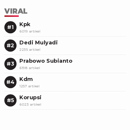
VIRAL
Kpk
#1
6019 artikel
Dedi Mulyadi
#2
2235 artikel
Prabowo Subianto
#3
6198 artikel
Kdm
#4
1257 artikel
Korupsi
#5
6023 artikel