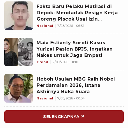
Fakta Baru Pelaku Mutilasi di
Depok: Mendadak Resign Kerja
Goreng Piscok Usai Izin
Interview di Mal
Nasional
7/08/2026 - 06:57
Maia Estianty Soroti Kasus
Yurizal Pasien BPJS, Ingatkan
Nakes untuk Jaga Empati
Trend
7/08/2026 - 11:10
Heboh Usulan MBG Raih Nobel
Perdamaian 2026, Istana
Akhirnya Buka Suara
Nasional
7/08/2026 - 00:34
SELENGKAPNYA