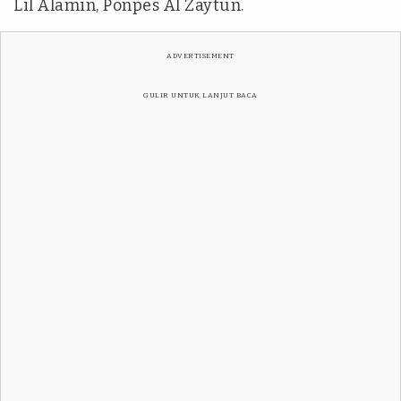
Lil Alamin, Ponpes Al Zaytun.
ADVERTISEMENT
GULIR UNTUK LANJUT BACA