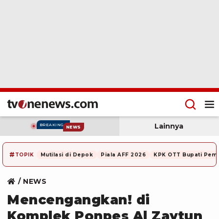
Lainnya
BREAKING
NEWS
#
TOPIK
Mutilasi di Depok
Piala AFF 2026
KPK OTT Bupati Pem
NEWS
Mencengangkan! di
Komplek Ponpes Al Zaytun