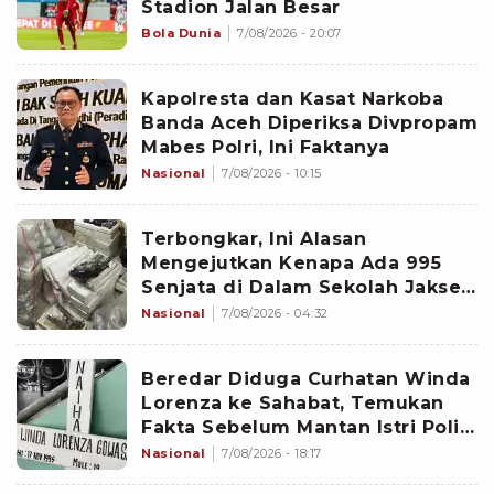
Stadion Jalan Besar
Bola Dunia
7/08/2026 - 20:07
Kapolresta dan Kasat Narkoba
Banda Aceh Diperiksa Divpropam
Mabes Polri, Ini Faktanya
Nasional
7/08/2026 - 10:15
Terbongkar, Ini Alasan
Mengejutkan Kenapa Ada 995
Senjata di Dalam Sekolah Jaksel
Sejak 2020
Nasional
7/08/2026 - 04:32
Beredar Diduga Curhatan Winda
Lorenza ke Sahabat, Temukan
Fakta Sebelum Mantan Istri Polisi
di Medan Tewas
Nasional
7/08/2026 - 18:17