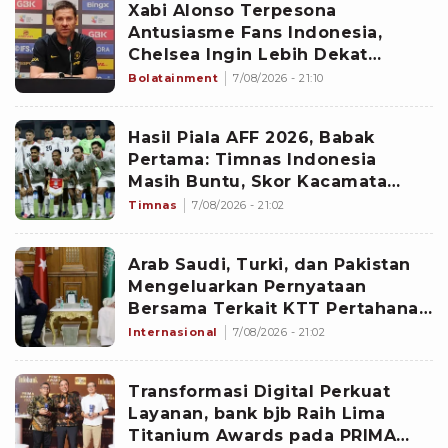
Xabi Alonso Terpesona
Antusiasme Fans Indonesia,
Chelsea Ingin Lebih Dekat
dengan Pendukung The Blues
Bolatainment
7/08/2026 - 21:10
Hasil Piala AFF 2026, Babak
Pertama: Timnas Indonesia
Masih Buntu, Skor Kacamata
Bertahan Hingga Turun Minum
Timnas
7/08/2026 - 21:02
Arab Saudi, Turki, dan Pakistan
Mengeluarkan Pernyataan
Bersama Terkait KTT Pertahanan
Bersama Mekkah
Internasional
7/08/2026 - 21:02
Transformasi Digital Perkuat
Layanan, bank bjb Raih Lima
Titanium Awards pada PRIMA