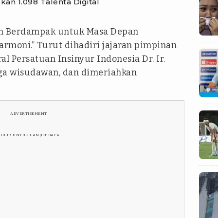
kan 1.098 Talenta Digital
n Berdampak untuk Masa Depan
Harmoni.” Turut dihadiri jajaran pimpinan
ral Persatuan Insinyur Indonesia Dr. Ir.
rga wisudawan, dan dimeriahkan
ADVERTISEMENT
GULIR UNTUK LANJUT BACA