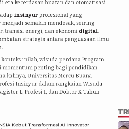
di era kecerdasan buatan dan otomatisasi.
rhadap
insinyur
profesional yang
er menjadi semakin mendesak, seiring
r, transisi energi, dan ekonomi
digital
.
jembatan strategis antara penguasaan ilmu
n.
 konteks inilah, wisuda perdana Program
adi momentum penting bagi pendidikan
ma kalinya, Universitas Mercu Buana
ofesi Insinyur dalam rangkaian Wisuda
agister L, Profesi I, dan Doktor X Tahun
TR
UNSIA Kebut Transformasi AI Innovator