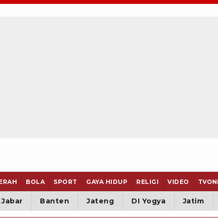
ERAH
BOLA
SPORT
GAYA HIDUP
RELIGI
VIDEO
TVON
Jabar
Banten
Jateng
DI Yogya
Jatim