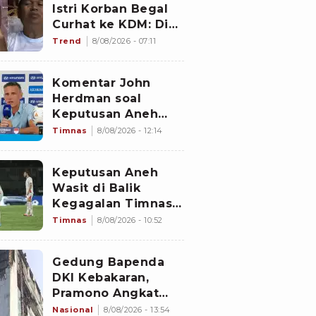
Istri Korban Begal
Curhat ke KDM: Dia
Abis Shalat Tahajud
Trend
8/08/2026 - 07:11
Komentar John
Herdman soal
Keputusan Aneh
Wasit Laga Timnas
Timnas
8/08/2026 - 12:14
Indonesia vs
Singapura di Piala
Keputusan Aneh
AFF 2026: Percuma
Wasit di Balik
Bahas Itu
Kegagalan Timnas
Indonesia Lolos
Timnas
8/08/2026 - 10:52
Semifinal Piala AFF
2026, Untungkan
Gedung Bapenda
Singapura dan
DKI Kebakaran,
Rugikan Garuda
Pramono Angkat
Bicara soal Nasib
Nasional
8/08/2026 - 13:54