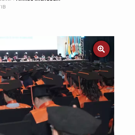
WIB
