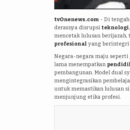
Antara
tvOnenews.com
- Di tenga
derasnya disrupsi
teknologi
mencetak lulusan berijazah,
profesional
yang berintegrit
Negara-negara maju seperti J
lama menempatkan
pendidi
pembangunan. Model dual sys
mengintegrasikan pembelaj
untuk memastikan lulusan si
menjunjung etika profesi.