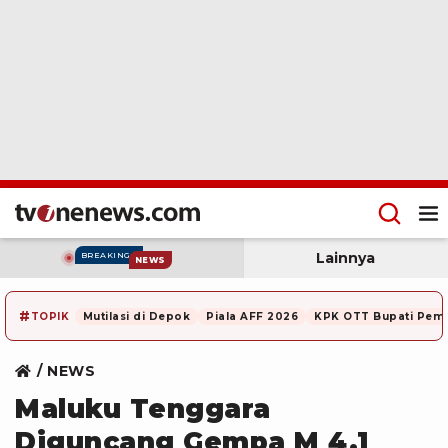
Lainnya
BREAKING
NEWS
#
TOPIK
Mutilasi di Depok
Piala AFF 2026
KPK OTT Bupati Pem
NEWS
Maluku Tenggara
Diguncang Gempa M 4,1