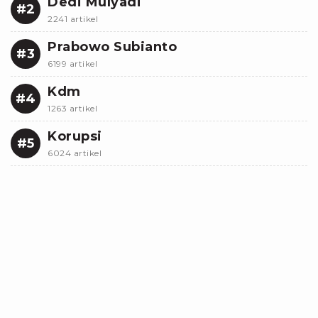
Dedi Mulyadi
#2
2241 artikel
Prabowo Subianto
#3
6199 artikel
Kdm
#4
1263 artikel
Korupsi
#5
6024 artikel