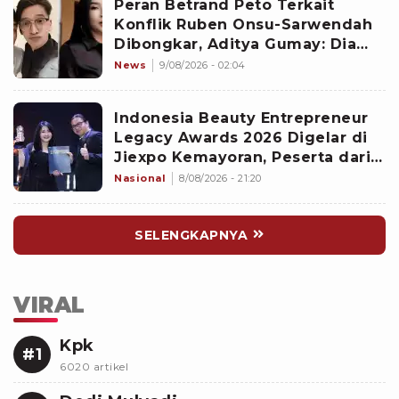
Peran Betrand Peto Terkait
Konflik Ruben Onsu-Sarwendah
Dibongkar, Aditya Gumay: Dia
Pemegang Kartu
News
9/08/2026 - 02:04
Indonesia Beauty Entrepreneur
Legacy Awards 2026 Digelar di
Jiexpo Kemayoran, Peserta dari
4 Negara Adu Karya PMU
Nasional
8/08/2026 - 21:20
SELENGKAPNYA
VIRAL
Kpk
#1
6020 artikel