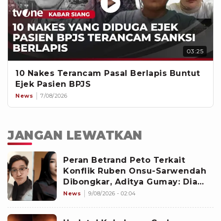
03:25
10 Nakes Terancam Pasal Berlapis Buntut
Ejek Pasien BPJS
News
7/08/2026
JANGAN LEWATKAN
Peran Betrand Peto Terkait
Konflik Ruben Onsu-Sarwendah
Dibongkar, Aditya Gumay: Dia
Pemegang Kartu
News
9/08/2026 - 02:04