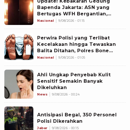
Update! Kebakaran Gedung
Bapenda Jakarta: ASN yang
Bertugas WFH Bergantian,
Pramono Pastikan Layanan Tetap
Nasional
9/08/2026 - 01:15
Berjalan
Perwira Polisi yang Terlibat
Kecelakaan hingga Tewaskan
Balita Ditahan, Polres Bone
Dalami Dugaan Rem Blong
Nasional
9/08/2026 - 01:05
Ahli Ungkap Penyebab Kulit
Sensitif Semakin Banyak
Dikeluhkan
News
9/08/2026 - 00:24
Antisipasi Begal, 350 Personel
Polisi Dikerahkan
Jabar
9/08/2026 - 00:15