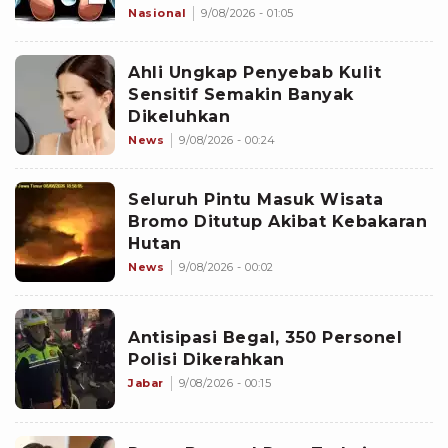
Dalami Dugaan Rem Blong
Nasional
9/08/2026 - 01:05
Ahli Ungkap Penyebab Kulit
Sensitif Semakin Banyak
Dikeluhkan
News
9/08/2026 - 00:24
Seluruh Pintu Masuk Wisata
Bromo Ditutup Akibat Kebakaran
Hutan
News
9/08/2026 - 00:02
Antisipasi Begal, 350 Personel
Polisi Dikerahkan
Jabar
9/08/2026 - 00:15