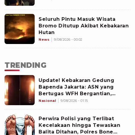
Seluruh Pintu Masuk Wisata
Bromo Ditutup Akibat Kebakaran
Hutan
News
9/08/2026 - 00:02
TRENDING
Update! Kebakaran Gedung
Bapenda Jakarta: ASN yang
Bertugas WFH Bergantian,
Pramono Pastikan Layanan Tetap
Nasional
9/08/2026 - 01:15
Berjalan
Perwira Polisi yang Terlibat
Kecelakaan hingga Tewaskan
Balita Ditahan, Polres Bone