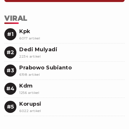
VIRAL
Kpk
#1
6017 artikel
Dedi Mulyadi
#2
2234 artikel
Prabowo Subianto
#3
6198 artikel
Kdm
#4
1256 artikel
Korupsi
#5
6022 artikel