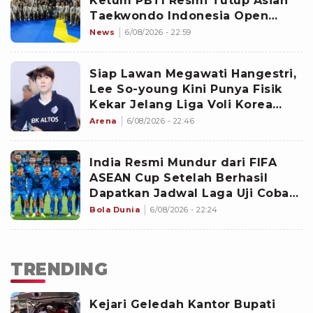
Ketum PBTI Resmi Tutup Asian
Taekwondo Indonesia Open
Championships 2026
News
6/08/2026 - 22:59
Siap Lawan Megawati Hangestri,
Lee So-young Kini Punya Fisik
Kekar Jelang Liga Voli Korea
2026-2027
Arena
6/08/2026 - 22:46
India Resmi Mundur dari FIFA
ASEAN Cup Setelah Berhasil
Dapatkan Jadwal Laga Uji Coba
Internasional Vs Brasil?
Bola Dunia
6/08/2026 - 22:24
TRENDING
Kejari Geledah Kantor Bupati