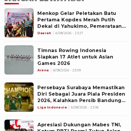
Menkop Gelar Peletakan Batu
Pertama Kopdes Merah Putih
Dekai di Yahukimo, Pemerataan
Ekonomi di Papua Diperkuat
Daerah
6/08/2026 - 23:27
Timnas Rowing Indonesia
Siapkan 17 Atlet untuk Asian
Games 2026
Arena
6/08/2026 - 23:09
Persebaya Surabaya Memastikan
Diri Sebagai Juara Piala Presiden
2026, Kalahkan Persib Bandung
Lewat Adu Penalti
Liga Indonesia
6/08/2026 - 23:06
Apresiasi Dukungan Mabes TNI,