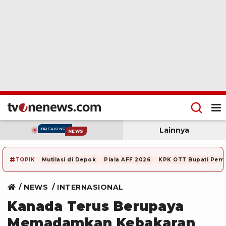
Lainnya
BREAKING
NEWS
#
TOPIK
Mutilasi di Depok
Piala AFF 2026
KPK OTT Bupati Pem
NEWS
INTERNASIONAL
Kanada Terus Berupaya
Memadamkan Kebakaran