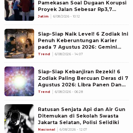
Pamekasan Soal Dugaan Korupsi
Proyek Jalan Sebesar Rp3,7
Milliar
Jatim
6/08/2026 - 10:12
Siap-Siap Naik Level! 6 Zodiak Ini
Penuh Keberuntungan Karier
pada 7 Agustus 2026: Gemini
Punya Senjata Utama
Trend
6/08/2026 - 14:07
Siap-Siap Kebanjiran Rezeki! 6
Zodiak Paling Bercuan Deras di 7
Agustus 2026: Libra Panen Dana
Ekstra
Trend
6/08/2026 - 06:28
Ratusan Senjata Api dan Air Gun
Ditemukan di Sekolah Swasta
Jakarta Selatan, Polisi Selidiki
Nasional
6/08/2026 - 12:07