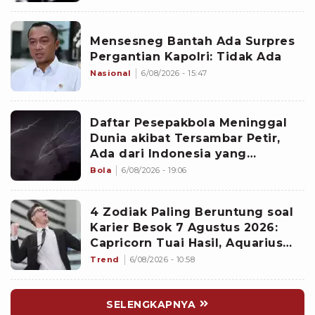
Mensesneg Bantah Ada Surpres
Pergantian Kapolri: Tidak Ada
Nasional
6/08/2026 - 15:47
Daftar Pesepakbola Meninggal
Dunia akibat Tersambar Petir,
Ada dari Indonesia yang
Namanya sudah Tersohor
Bola
6/08/2026 - 19:06
4 Zodiak Paling Beruntung soal
Karier Besok 7 Agustus 2026:
Capricorn Tuai Hasil, Aquarius
Mencuri Perhatian Atasan
Trend
6/08/2026 - 10:58
SELENGKAPNYA