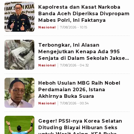
Kapolresta dan Kasat Narkoba
Banda Aceh Diperiksa Divpropam
Mabes Polri, Ini Faktanya
Nasional
7/08/2026 - 10:15
Terbongkar, Ini Alasan
Mengejutkan Kenapa Ada 995
Senjata di Dalam Sekolah Jaksel
Sejak 2020
Nasional
7/08/2026 - 04:32
Heboh Usulan MBG Raih Nobel
Perdamaian 2026, Istana
Akhirnya Buka Suara
Nasional
7/08/2026 - 00:34
Geger! PSSI-nya Korea Selatan
Dituding Biayai Hiburan Seks