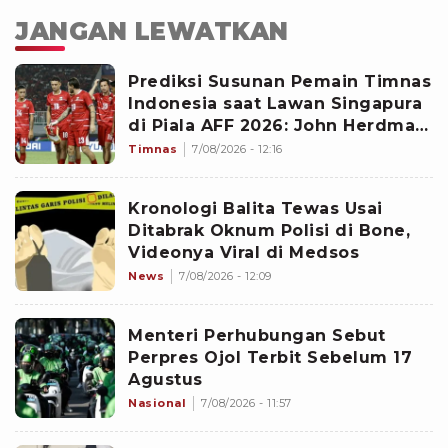
JANGAN LEWATKAN
Prediksi Susunan Pemain Timnas
Indonesia saat Lawan Singapura
di Piala AFF 2026: John Herdman
Siapkan Formasi Terkuat
Timnas
7/08/2026 - 12:16
Kronologi Balita Tewas Usai
Ditabrak Oknum Polisi di Bone,
Videonya Viral di Medsos
News
7/08/2026 - 12:09
Menteri Perhubungan Sebut
Perpres Ojol Terbit Sebelum 17
Agustus
Nasional
7/08/2026 - 11:57