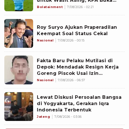
untuk Wasit Asing, KFA Buka
Suara
Bolatainment
7/08/2026 - 02:21
Roy Suryo Ajukan Praperadilan
Keempat Soal Status Cekal
Nasional
7/08/2026 - 00:15
Fakta Baru Pelaku Mutilasi di
Depok: Mendadak Resign Kerja
Goreng Piscok Usai Izin
Interview di Mal
Nasional
7/08/2026 - 06:57
Lewat Diskusi Persoalan Bangsa
di Yogyakarta, Gerakan Iqra
Indonesia Terbentuk
Jateng
7/08/2026 - 03:06