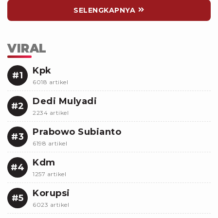
SELENGKAPNYA
VIRAL
Kpk
#1
6018 artikel
Dedi Mulyadi
#2
2234 artikel
Prabowo Subianto
#3
6198 artikel
Kdm
#4
1257 artikel
Korupsi
#5
6023 artikel