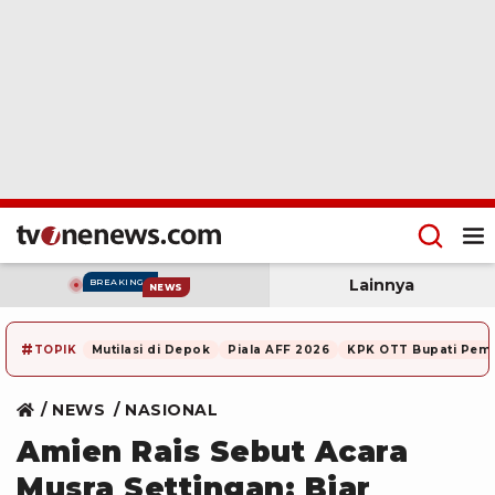
Lainnya
BREAKING
NEWS
#
TOPIK
Mutilasi di Depok
Piala AFF 2026
KPK OTT Bupati Pem
NEWS
NASIONAL
Amien Rais Sebut Acara
Musra Settingan: Biar