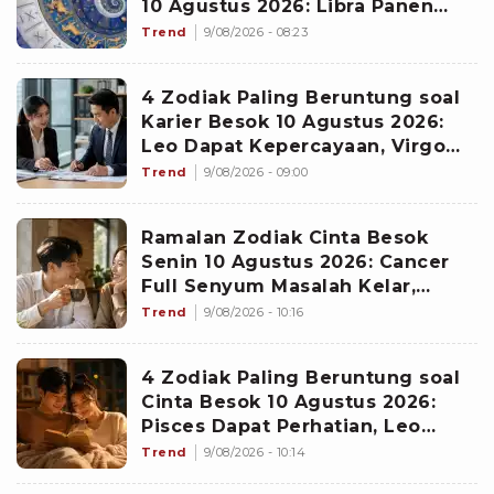
10 Agustus 2026: Libra Panen
Proyek Emas
Trend
9/08/2026 - 08:23
4 Zodiak Paling Beruntung soal
Karier Besok 10 Agustus 2026:
Leo Dapat Kepercayaan, Virgo
Makin Diperhitungkan
Trend
9/08/2026 - 09:00
Ramalan Zodiak Cinta Besok
Senin 10 Agustus 2026: Cancer
Full Senyum Masalah Kelar,
Scorpio Awas Terprovokasi
Trend
9/08/2026 - 10:16
Kabar Burung di Awal Pekan
4 Zodiak Paling Beruntung soal
Cinta Besok 10 Agustus 2026:
Pisces Dapat Perhatian, Leo
Makin Dekat dengan Si Dia
Trend
9/08/2026 - 10:14