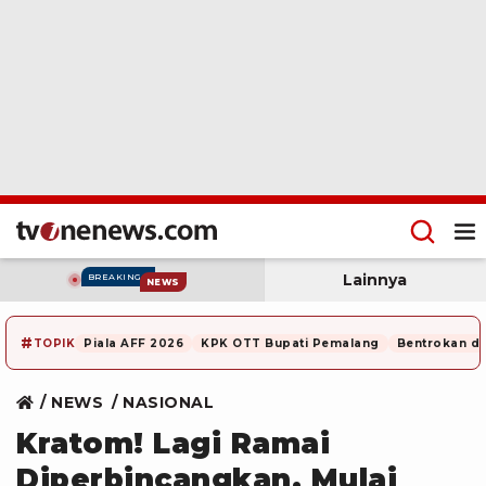
Lainnya
BREAKING
NEWS
#
TOPIK
Piala AFF 2026
KPK OTT Bupati Pemalang
Bentrokan di
NEWS
NASIONAL
Kratom! Lagi Ramai
Diperbincangkan, Mulai