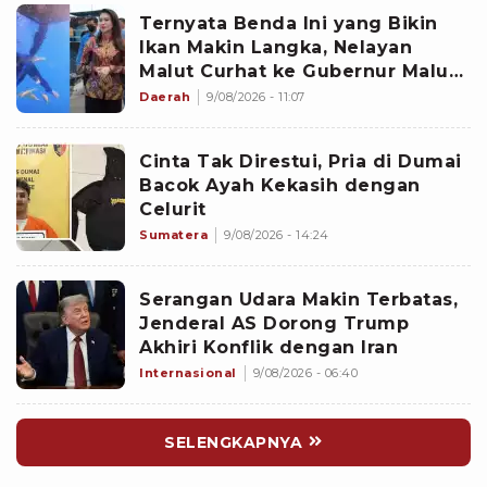
Ternyata Benda Ini yang Bikin
Ikan Makin Langka, Nelayan
Malut Curhat ke Gubernur Malut
Sherly Tjoanda soal Rumpon
Daerah
9/08/2026 - 11:07
Ilegal
Cinta Tak Direstui, Pria di Dumai
Bacok Ayah Kekasih dengan
Celurit
Sumatera
9/08/2026 - 14:24
Serangan Udara Makin Terbatas,
Jenderal AS Dorong Trump
Akhiri Konflik dengan Iran
Internasional
9/08/2026 - 06:40
SELENGKAPNYA