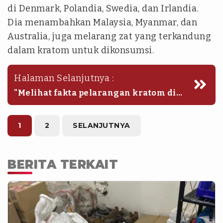
di Denmark, Polandia, Swedia, dan Irlandia.
Dia menambahkan Malaysia, Myanmar, dan
Australia, juga melarang zat yang terkandung
dalam kratom untuk dikonsumsi.
Halaman Selanjutnya :
"Melihat fakta pelarangan kratom di
berbagai negara dan pernyataan BNN
yang menyatakan kratom adalah
narkotika, maka yang harus dilihat
1
2
SELANJUTNYA
tidak hanya nilai ekonomi dari kratom
saja, tapi juga keselamatan
masyarakat," ujarnya.
BERITA TERKAIT