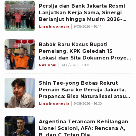
‎Persija dan Bank Jakarta Resmi
Lanjutkan Kerja Sama, Sinergi
Berlanjut hingga Musim 2026-
2027
Liga Indonesia
9/08/2026 - 16:14
Babak Baru Kasus Bupati
Pemalang, KPK Geledah 15
Lokasi dan Sita Dokumen Proyek
PUPR hingga CCTV Hotel
Nasional
9/08/2026 - 16:08
‎Shin Tae-yong Bebas Rekrut
Pemain Baru ke Persija Jakarta,
Prapanca: Bisa Naturalisasi atau
Asing
Liga Indonesia
9/08/2026 - 16:00
Argentina Terancam Kehilangan
Lionel Scaloni, AFA: Rencana A,
B, dan C Tetap Dia